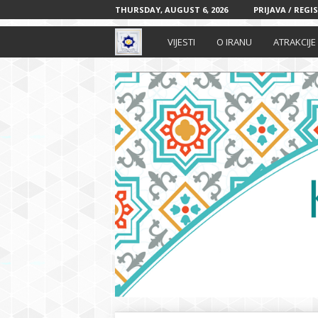
THURSDAY, AUGUST 6, 2026
PRIJAVA / REGI
I
VIJESTI
O IRANU
ATRAKCIJE
r
a
n
s
k
i
k
u