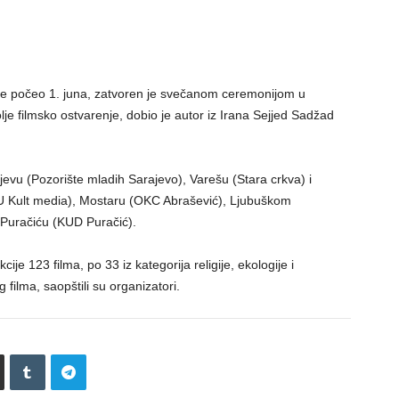
i je počeo 1. juna, zatvoren je svečanom ceremonijom u
lje filmsko ostvarenje, dobio je autor iz Irana Sejjed Sadžad
evu (Pozorište mladih Sarajevo), Varešu (Stara crkva) i
 Kult media), Mostaru (OKC Abrašević), Ljubuškom
i Puračiću (KUD Puračić).
je 123 filma, po 33 iz kategorija religije, ekologije i
 filma, saopštili su organizatori.