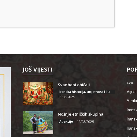
JOŠ VIJESTI
POP
sve
Svadbeni običaji
Vijest
Iranska historija, umjetnost i kultura
13/08/2025
Atrakc
Iransk
Nošnje etničkih skupina
Irans
Atrakcije
12/08/2025
Iransk