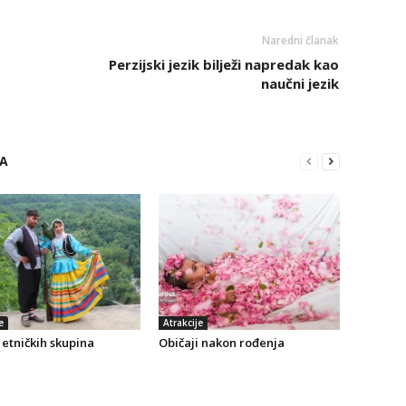
Naredni članak
Perzijski jezik bilježi napredak kao
naučni jezik
RA
e
Atrakcije
etničkih skupina
Običaji nakon rođenja