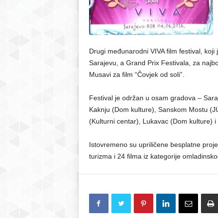
r
S
Drugi međunarodni VIVA film festival, koj
Sarajevu, a Grand Prix Festivala, za najbo
a
Musavi za film “Čovjek od soli”.
r
Festival je održan u osam gradova – Saraj
a
Kaknju (Dom kulture), Sanskom Mostu (JU
(Kulturni centar), Lukavac (Dom kulture) 
j
Istovremeno su upriličene besplatne projekci
e
turizma i 24 filma iz kategorije omladinskog
v
o