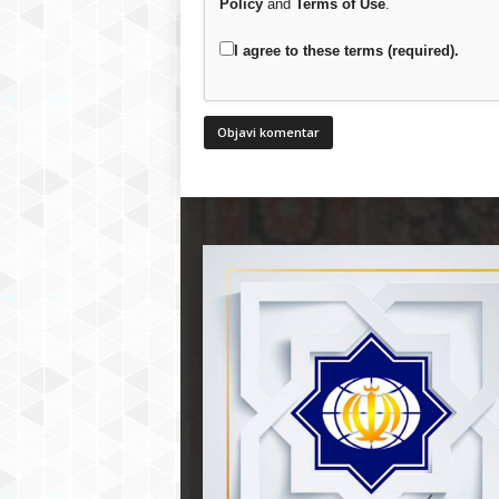
Policy
and
Terms of Use
.
I agree to these terms (required).