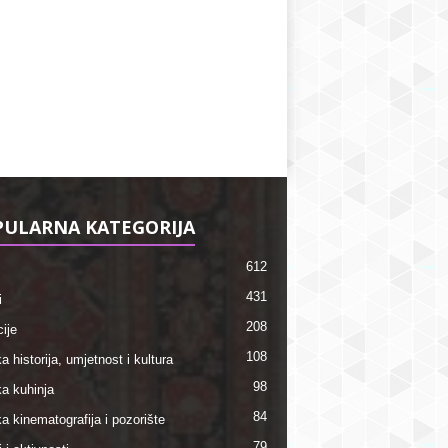
ULARNA KATEGORIJA
612
431
i
208
ije
108
a historija, umjetnost i kultura
98
ka kuhinja
84
a kinematografija i pozorište
79