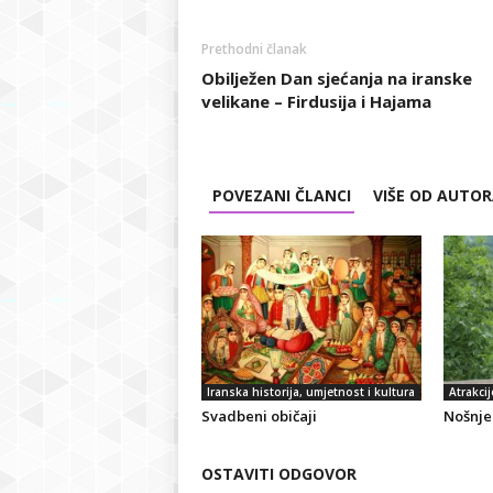
Prethodni članak
Obilježen Dan sjećanja na iranske
velikane – Firdusija i Hajama
POVEZANI ČLANCI
VIŠE OD AUTO
Iranska historija, umjetnost i kultura
Atrakcij
Svadbeni običaji
Nošnje 
OSTAVITI ODGOVOR