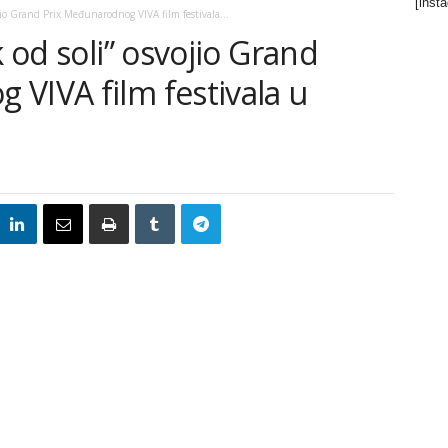
[inst
ojio Grand Prix Međunarodnog VIVA film festivala...
k od soli” osvojio Grand
VIVA film festivala u