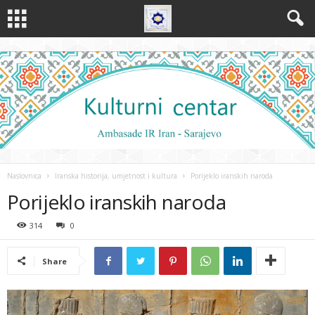
Naslovnica
Iranska historija, umjetnost i kultura
Porijeklo iranskih naroda
Porijeklo iranskih naroda
314
0
Share