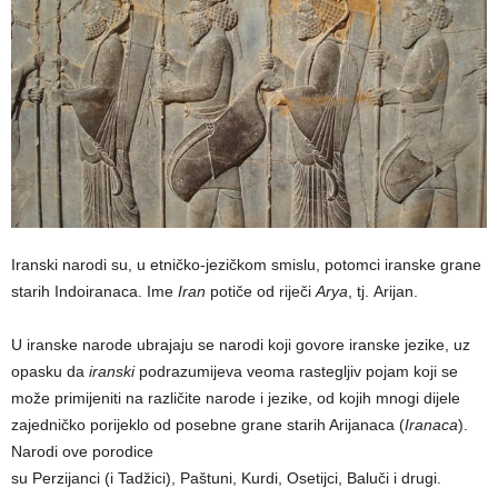
Iranski narodi su, u etničko-jezičkom smislu, potomci iranske grane
starih Indoiranaca. Ime
Iran
potiče od riječi
Arya
, tj. Arijan.
U iranske narode ubrajaju se narodi koji govore iranske jezike, uz
opasku da
iranski
podrazumijeva veoma rastegljiv pojam koji se
može primijeniti na različite narode i jezike, od kojih mnogi dijele
zajedničko porijeklo od posebne grane starih Arijanaca (
Iranaca
).
Narodi ove porodice
su Perzijanci (i Tadžici), Paštuni, Kurdi, Osetijci, Baluči i drugi.