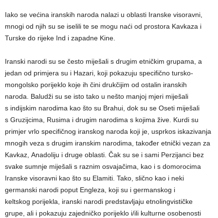
Iako se većina iranskih naroda nalazi u oblasti Iranske visoravni,
mnogi od njih su se iselili te se mogu naći od prostora Kavkaza i
Turske do rijeke Ind i zapadne Kine.
Iranski narodi su se često miješali s drugim etničkim grupama, a
jedan od primjera su i Hazari, koji pokazuju specifično tursko-
mongolsko porijeklo koje ih čini drukčijim od ostalin iranskih
naroda. Baludži su se isto tako u nešto manjoj mjeri miješali
s indijskim narodima kao što su Brahui, dok su se Oseti miješali
s Gruzijcima, Rusima i drugim narodima s kojima žive. Kurdi su
primjer vrlo specifičnog iranskog naroda koji je, usprkos iskazivanja
mnogih veza s drugim iranskim narodima, također etnički vezan za
Kavkaz, Anadoliju i druge oblasti. Čak su se i sami Perzijanci bez
svake sumnje miješali s raznim osvajačima, kao i s domorocima
Iranske visoravni kao što su Elamiti. Tako, slično kao i neki
germanski narodi poput Engleza, koji su i germanskog i
keltskog porijekla, iranski narodi predstavljaju etnolingvističke
grupe, ali i pokazuju zajedničko porijeklo i/ili kulturne osobenosti