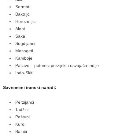
Sarmati
Baktrijci
Horezmijci
Alani
Saka
Sogdijanci
Masageti
Kamboje
Pallave – potomci perzijskih osvajača Indije
Indo-Skiti
Savremeni iranski narodi:
Perzijanci
Tadžici
Paštuni
Kurdi
Baluči