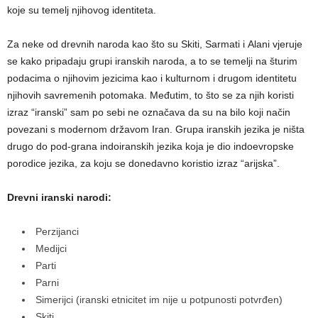
koje su temelj njihovog identiteta.
Za neke od drevnih naroda kao što su Skiti, Sarmati i Alani vjeruje
se kako pripadaju grupi iranskih naroda, a to se temelji na šturim
podacima o njihovim jezicima kao i kulturnom i drugom identitetu
njihovih savremenih potomaka. Međutim, to što se za njih koristi
izraz “iranski” sam po sebi ne označava da su na bilo koji način
povezani s modernom državom Iran. Grupa iranskih jezika je ništa
drugo do pod-grana indoiranskih jezika koja je dio indoevropske
porodice jezika, za koju se donedavno koristio izraz “arijska”.
Drevni iranski narodi:
Perzijanci
Medijci
Parti
Parni
Simerijci (iranski etnicitet im nije u potpunosti potvrđen)
Skiti