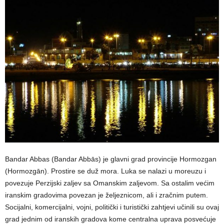
Bandar Abbas (Bandar Abbās) je glavni grad provincije Hormozgan
(Hormozgān). Prostire se duž mora. Luka se nalazi u moreuzu i
povezuje Perzijski zaljev sa Omanskim zaljevom. Sa ostalim većim
iranskim gradovima povezan je željeznicom, ali i zračnim putem.
Socijalni, komercijalni, vojni, politički i turistički zahtjevi učinili su ovaj
grad jednim od iranskih gradova kome centralna uprava posvećuje