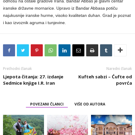
odnosu na ostale gradove Irana. Bandar Abbas je glavni centar
iranske državne mornarice. Upravo iz Bandar Abbasa potiču
najukusnije iranske hurme, visoko kvalitetan duhan. Grad je poznat
i kao izvoznik agruma i tunjevine.
Prethodni članak
Naredni članak
Ljepota čitanja: 27. izdanje
Kufteh sabzi – Ćufte od
Sedmice knjige I.R. Iran
povrća
POVEZANI ČLANCI
VIŠE OD AUTORA