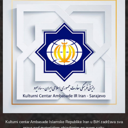
Kulturni centar Ambasade Islamske Republike Iran u BiH zadržava sva
prava nad materijalom objavljenim na ovom sajtu.