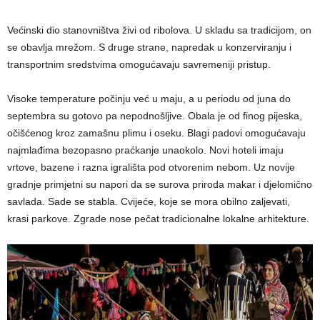
Većinski dio stanovništva živi od ribolova. U skladu sa tradicijom, on
se obavlja mrežom. S druge strane, napredak u konzerviranju i
transportnim sredstvima omogućavaju savremeniji pristup.
Visoke temperature počinju već u maju, a u periodu od juna do
septembra su gotovo pa nepodnošljive. Obala je od finog pijeska,
očišćenog kroz zamašnu plimu i oseku. Blagi padovi omogućavaju
najmlađima bezopasno praćkanje unaokolo. Novi hoteli imaju
vrtove, bazene i razna igrališta pod otvorenim nebom. Uz novije
gradnje primjetni su napori da se surova priroda makar i djelomično
savlada. Sade se stabla. Cvijeće, koje se mora obilno zaljevati,
krasi parkove. Zgrade nose pečat tradicionalne lokalne arhitekture.