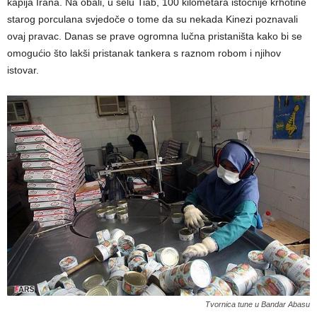
kapija Irana. Na obali, u selu Tiab, 100 kilometara istočnije krhotine
starog porculana svjedoče o tome da su nekada Kinezi poznavali
ovaj pravac. Danas se prave ogromna lučna pristaništa kako bi se
omogućio što lakši pristanak tankera s raznom robom i njihov
istovar.
Tvornica tune u Bandar Abasu