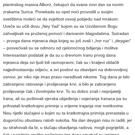
planinskog masiva Alborz, čekajući da svane novi dan sa novim
zrakama Sunca. Ponekada su opet noći provodili u svojim
svetištima moleći se da svjetlost osvoji pobjedu nad mrakom.
Uveče su učili dovu „Ney Yad“ kojom su se Uzvišenom Bogu
zahvaljivali na pruženoj pomoći i darivanim blagodatima. Sutradan
– prvoga dana mjeseca deja kojeg su još zvali i „hor ruz“ i „deygan“
– posvećivali su se odmoru od cjelonoćnog bdijenja i molitve.
Interesantan podatak je da su u drevnom Iranu prvog dana
mjeseca deja svi ljudi bili ravnopravni, čak su i kraljevi oblačili
najjednostavniju odjeću, a svi poslovi su obavljani na dobrovoljnoj
osnovi, jer niko nije imao pravo naređivati nikome. Tog dana je bilo
zabranjeno ratovanje i prolijevanje krvi, a bilo je zabranjeno
prolijevanje čak i životinjske krvi. To su dobro znali i neprijatelji
Irana, ali su poštovali vjerska ubjeđenja i osjećanja Iranaca pa su
prihvatali kratkotrajno primirje u vrijeme trajanja ove svetkovine.
Nisu rijetki slučajevi u kojim su ta kratkotrajna primirja prerastala u
dugoročnu obustavu ratnih sukoba. Na dan deygan nisu ni radili, jer
su strahovali da bi, u slučaju obavljanja radova, mogli pogriješiti, a
čak i najsitnije greške počinjene tog dana smatrali su iznimno