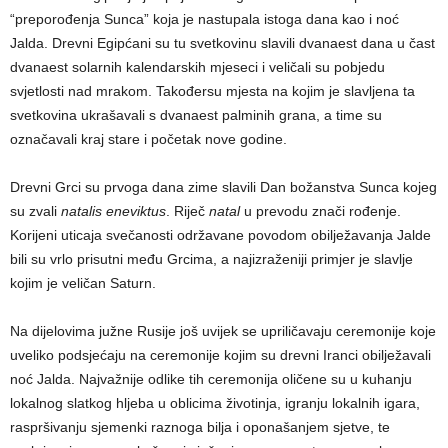
“preporođenja Sunca” koja je nastupala istoga dana kao i noć
Jalda. Drevni Egipćani su tu svetkovinu slavili dvanaest dana u čast
dvanaest solarnih kalendarskih mjeseci i veličali su pobjedu
svjetlosti nad mrakom. Takođersu mjesta na kojim je slavljena ta
svetkovina ukrašavali s dvanaest palminih grana, a time su
označavali kraj stare i početak nove godine.
Drevni Grci su prvoga dana zime slavili Dan božanstva Sunca kojeg
su zvali
natalis eneviktus
. Riječ
natal
u prevodu znači rođenje.
Korijeni uticaja svečanosti održavane povodom obilježavanja Jalde
bili su vrlo prisutni među Grcima, a najizraženiji primjer je slavlje
kojim je veličan Saturn.
Na dijelovima južne Rusije još uvijek se upriličavaju ceremonije koje
uveliko podsjećaju na ceremonije kojim su drevni Iranci obilježavali
noć Jalda. Najvažnije odlike tih ceremonija oličene su u kuhanju
lokalnog slatkog hljeba u oblicima životinja, igranju lokalnih igara,
raspršivanju sjemenki raznoga bilja i oponašanjem sjetve, te