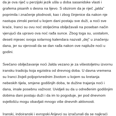
da je ova riječ u perzijski jezik ušla u doba sasanidske vlasti i
grafema pisanih s desna na lijevo. S obzirom da je riječ „jalda“
poprimila i značenje plodnosti, kao i zbog činjenice da nakon nje
nastupa zimski period u kojem dani postaju sve duži, a noći sve
kraće, Iranci su ovu noć stoljećima obilježavali na poseban način
vjerujući da upravo ova noć rađa sunce. Zbog toga su, uostalom,
deseti mjesec svoga solarnog kalendara nazvali „dej“ u značenju
dana, jer su vjerovali da se dan rađa nakon ove najduže noći u
godini.
Svečano obilježavanje noći Jalda vezano je za višestoljetnu izvornu
iransku tradiciju koja egzistira od drevnog doba. U davna vremena
su Iranci živjeli poljoprivrednim životom u kojem su kretanja
nebeskih tijela, smjene godišnjih doba, te dužine trajanja noći i
dana, imale posebnu važnost. Uvidjeli su da u određenim godišnjim
dobima dani postaju duži i da im to pogoduje, jer pod dnevnom
svjetlošću mogu obavljati mnogo više dnevnih aktivnosti.
Iranski, indoiranski i evropski Arijevci su izračunali da se najkraći