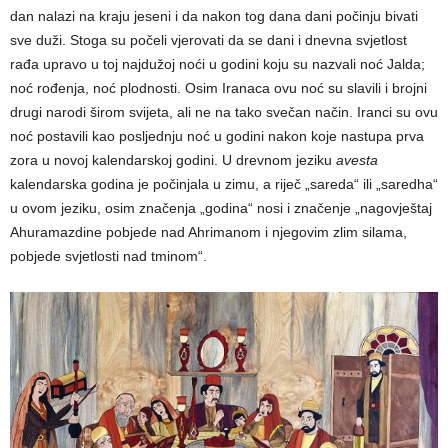
dan nalazi na kraju jeseni i da nakon tog dana dani počinju bivati
sve duži. Stoga su počeli vjerovati da se dani i dnevna svjetlost
rađa upravo u toj najdužoj noći u godini koju su nazvali noć Jalda;
noć rođenja, noć plodnosti. Osim Iranaca ovu noć su slavili i brojni
drugi narodi širom svijeta, ali ne na tako svečan način. Iranci su ovu
noć postavili kao posljednju noć u godini nakon koje nastupa prva
zora u novoj kalendarskoj godini. U drevnom jeziku
avesta
kalendarska godina je počinjala u zimu, a riječ „sareda“ ili „saredha“
u ovom jeziku, osim značenja „godina“ nosi i značenje „nagovještaj
Ahuramazdine pobjede nad Ahrimanom i njegovim zlim silama,
pobjede svjetlosti nad tminom“.