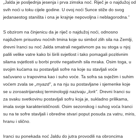
„Jalda je posljednja jesenja i prva zimska noć. Riječ je o najdužoj od
svih noći u toku cijele godine. U ovoj noći Sunce stiže do svog
jedanaestog staništa i ona je krajnje nepovoljna i neblagorodna.“
S obzirom na činjenicu da je riječ o najdužoj noći, odnosno
najdužem prisustvu noćnih tmina koje su simbol zlih sila na Zemlji,
drevni Iranci su noć Jalda smatrali negativnom pa su stoga u njoj
palili velike vatre kako bi širili svjetlost i tako pomagali pozitivnim
silama svjetlosti u borbi protiv negativnih sila mraka. Osim toga, u
svojim kućama su postavljali sofre na koje su stavljali voće
sačuvano u trapovima kao i suho voće. Ta sofra sa svježim i suhim
voćem zvala se
„myazd“
, a na nju su postavljane i sjemenke koje
se u zoroastrijanskoj terminologiji nazivaju
„lork“
. Drevni Iranci su
za svaku svetkovinu postavljali sofru koja je, sukladno prilikama,
imala svoje karakterističnosti. Osim sezonskog i suhog voća Iranci
su na te sofre stavljali i obredne stvari poput posuda za vatru, miris,
hranu i slično.
Iranci su ponekada noć Jaldu do jutra provodili na obroncima