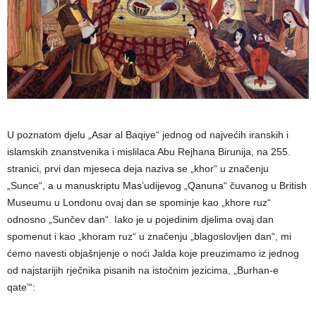
U poznatom djelu „Asar al Baqiye“ jednog od najvećih iranskih i
islamskih znanstvenika i mislilaca Abu Rejhana Birunija, na 255.
stranici, prvi dan mjeseca deja naziva se „khor“ u značenju
„Sunce“, a u manuskriptu Mas’udijevog „Qanuna“ čuvanog u British
Museumu u Londonu ovaj dan se spominje kao „khore ruz“
odnosno „Sunčev dan“. Iako je u pojedinim djelima ovaj dan
spomenut i kao „khoram ruz“ u značenju „blagoslovljen dan“, mi
ćemo navesti objašnjenje o noći Jalda koje preuzimamo iz jednog
od najstarijih rječnika pisanih na istočnim jezicima, „Burhan-e
qate’“: