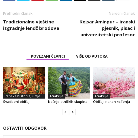
Prethodni članak
Naredni članak
Tradicionalne vještine
Kejsar Aminpur – iranski
izgradnje lendž brodova
pjesnik, pisac i
univerzitetski profesor
POVEZANI ČLANCI
VIŠE OD AUTORA
Iranska historija, umjetnost i kultura
Atrakcije
Atrakcije
Svadbeni običaji
Nošnje etničkih skupina
Običaji nakon rođenja
OSTAVITI ODGOVOR