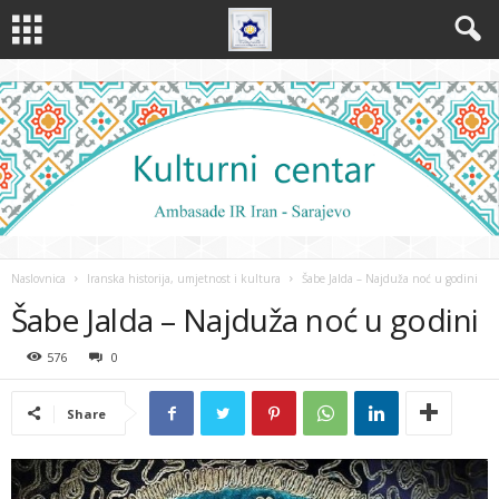
Naslovnica
Iranska historija, umjetnost i kultura
Šabe Jalda – Najduža noć u godini
Šabe Jalda – Najduža noć u godini
576
0
Share