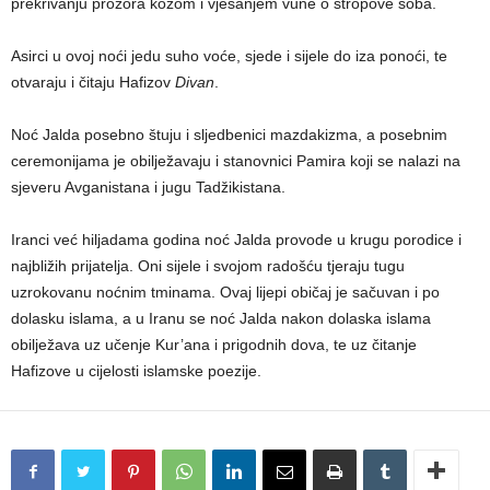
prekrivanju prozora kožom i vješanjem vune o stropove soba.
Asirci u ovoj noći jedu suho voće, sjede i sijele do iza ponoći, te
otvaraju i čitaju Hafizov
Divan
.
Noć Jalda posebno štuju i sljedbenici mazdakizma, a posebnim
ceremonijama je obilježavaju i stanovnici Pamira koji se nalazi na
sjeveru Avganistana i jugu Tadžikistana.
Iranci već hiljadama godina noć Jalda provode u krugu porodice i
najbližih prijatelja. Oni sijele i svojom radošću tjeraju tugu
uzrokovanu noćnim tminama. Ovaj lijepi običaj je sačuvan i po
dolasku islama, a u Iranu se noć Jalda nakon dolaska islama
obilježava uz učenje Kur’ana i prigodnih dova, te uz čitanje
Hafizove u cijelosti islamske poezije.