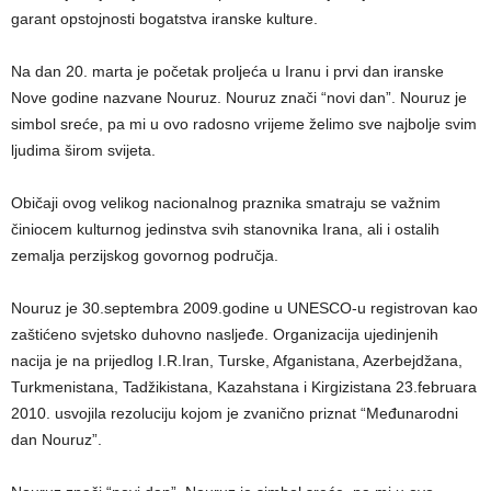
garant opstojnosti bogatstva iranske kulture.
Na dan 20. marta je početak proljeća u Iranu i prvi dan iranske
Nove godine nazvane Nouruz. Nouruz znači “novi dan”. Nouruz je
simbol sreće, pa mi u ovo radosno vrijeme želimo sve najbolje svim
ljudima širom svijeta.
Običaji ovog velikog nacionalnog praznika smatraju se važnim
činiocem kulturnog jedinstva svih stanovnika Irana, ali i ostalih
zemalja perzijskog govornog područja.
Nouruz je 30.septembra 2009.godine u UNESCO-u registrovan kao
zaštićeno svjetsko duhovno nasljeđe. Organizacija ujedinjenih
nacija je na prijedlog I.R.Iran, Turske, Afganistana, Azerbejdžana,
Turkmenistana, Tadžikistana, Kazahstana i Kirgizistana 23.februara
2010. usvojila rezoluciju kojom je zvanično priznat “Međunarodni
dan Nouruz”.