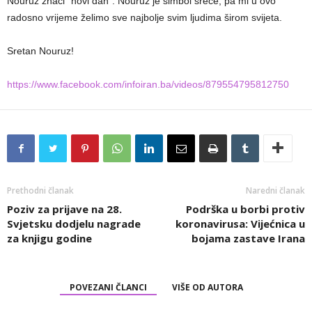
Nouruz znači “novi dan”. Nouruz je simbol sreće, pa mi u ovo
radosno vrijeme želimo sve najbolje svim ljudima širom svijeta.
Sretan Nouruz!
https://www.facebook.com/infoiran.ba/videos/879554795812750
Prethodni članak
Naredni članak
Poziv za prijave na 28.
Podrška u borbi protiv
Svjetsku dodjelu nagrade
koronavirusa: Vijećnica u
za knjigu godine
bojama zastave Irana
POVEZANI ČLANCI
VIŠE OD AUTORA