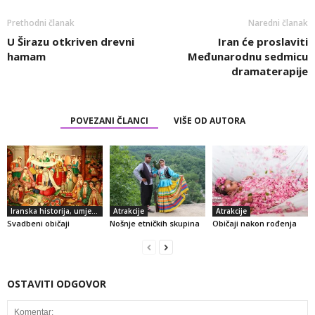
Prethodni članak
Naredni članak
U Širazu otkriven drevni
Iran će proslaviti
hamam
Međunarodnu sedmicu
dramaterapije
POVEZANI ČLANCI
VIŠE OD AUTORA
Iranska historija, umjetnost i kultura
Atrakcije
Atrakcije
Svadbeni običaji
Nošnje etničkih skupina
Običaji nakon rođenja
OSTAVITI ODGOVOR