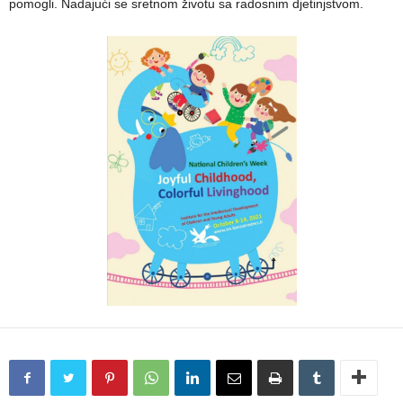
pomogli. Nadajući se sretnom životu sa radosnim djetinjstvom.