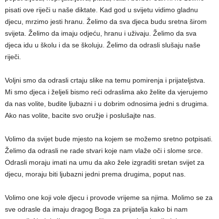
pisati ove riječi u naše diktate. Kad god u svijetu vidimo gladnu
djecu, mrzimo jesti hranu. Želimo da sva djeca budu sretna širom
svijeta. Želimo da imaju odjeću, hranu i uživaju. Želimo da sva
djeca idu u školu i da se školuju. Želimo da odrasli slušaju naše
riječi.
Voljni smo da odrasli crtaju slike na temu pomirenja i prijateljstva.
Mi smo djeca i željeli bismo reći odraslima ako želite da vjerujemo
da nas volite, budite ljubazni i u dobrim odnosima jedni s drugima.
Ako nas volite, bacite svo oružje i poslušajte nas.
Volimo da svijet bude mjesto na kojem se možemo sretno potpisati.
Želimo da odrasli ne rade stvari koje nam vlaže oči i slome srce.
Odrasli moraju imati na umu da ako žele izgraditi sretan svijet za
djecu, moraju biti ljubazni jedni prema drugima, poput nas.
Volimo one koji vole djecu i provode vrijeme sa njima. Molimo se za
sve odrasle da imaju dragog Boga za prijatelja kako bi nam