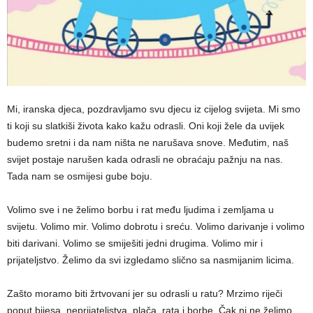
Mi, iranska djeca, pozdravljamo svu djecu iz cijelog svijeta. Mi smo
ti koji su slatkiši života kako kažu odrasli. Oni koji žele da uvijek
budemo sretni i da nam ništa ne narušava snove. Međutim, naš
svijet postaje narušen kada odrasli ne obraćaju pažnju na nas.
Tada nam se osmijesi gube boju.
Volimo sve i ne želimo borbu i rat među ljudima i zemljama u
svijetu. Volimo mir. Volimo dobrotu i sreću. Volimo darivanje i volimo
biti darivani. Volimo se smiješiti jedni drugima. Volimo mir i
prijateljstvo. Želimo da svi izgledamo slično sa nasmijanim licima.
Zašto moramo biti žrtvovani jer su odrasli u ratu? Mrzimo riječi
poput bijesa, neprijateljstva, plača, rata i borbe. Čak ni ne želimo