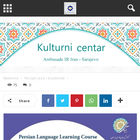
Naslovnica
Perzijski jezik i književnost
75
0
Share