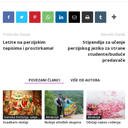
Prethodni članak
Naredni članak
Letite na perzijskim
Stipendija za učenje
tepisima i prostirkama!
perzijskog jezika za strane
studente/buduće
predavače
POVEZANI ČLANCI
VIŠE OD AUTORA
Iranska historija, umjetnost i kultura
Atrakcije
Atrakcije
Svadbeni običaji
Nošnje etničkih skupina
Običaji nakon rođenja