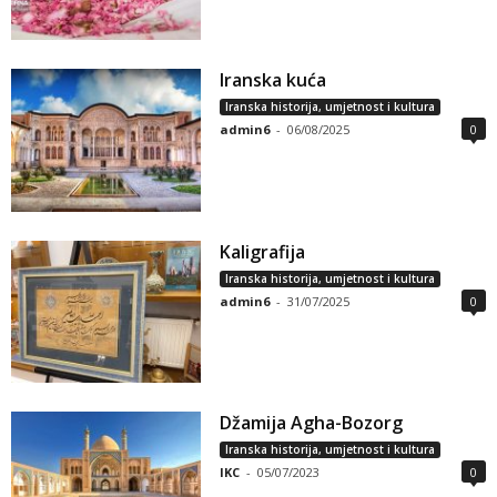
Iranska kuća
Iranska historija, umjetnost i kultura
admin6
-
06/08/2025
0
Kaligrafija
Iranska historija, umjetnost i kultura
admin6
-
31/07/2025
0
Džamija Agha-Bozorg
Iranska historija, umjetnost i kultura
IKC
-
05/07/2023
0