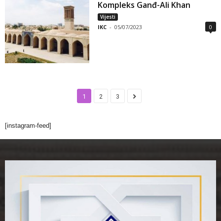
Kompleks Ganđ-Ali Khan
Vijesti
IKC
-
05/07/2023
0
1
2
3
[instagram-feed]