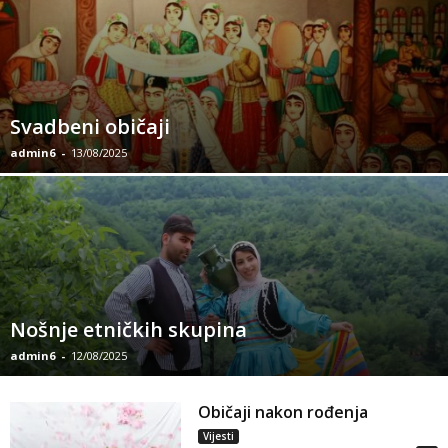
Svadbeni običaji
admin6
-
13/08/2025
Nošnje etničkih skupina
admin6
-
12/08/2025
Običaji nakon rođenja
Vijesti