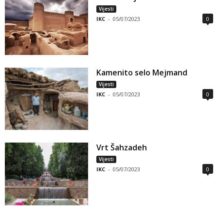
Vijesti
IKC
-
05/07/2023
0
Kamenito selo Mejmand
Vijesti
IKC
-
05/07/2023
0
Vrt Šahzadeh
Vijesti
IKC
-
05/07/2023
0