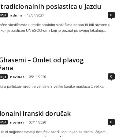
tradicionalnih poslastica u Jazdu
0
inja
admin
-
12/04/2021
en slastičarstvu i tradicionalnim slatkišima trebao bi biti otvoren u
koji je zaštićen UNESCO-om i koji je poznat po svojoj lokalnoj...
 Ghasemi – Omlet od plavog
žana
0
inja
novinar
-
05/11/2020
plavi patlidžan srednje veličine 3 velike kašike maslaca 1 velika
ionalni iranski doručak
0
inja
novinar
-
03/11/2020
ulturi najjednostavniji doručak sadrži topli hljeb sa sirom i čajem,