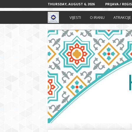
THURSDAY, AUGUST 6, 2026
PRIJAVA / REGI
I
VIJESTI
O IRANU
ATRAKCIJE
r
a
n
s
k
i
k
u