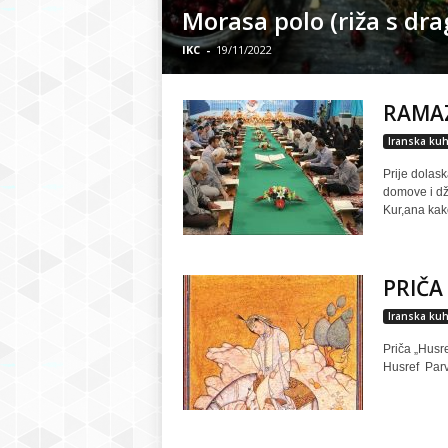
Morasa polo (riža s dra
r
IKC
-
19/11/2022
S
RAMAZ
a
Iranska kuh
r
Prije dolask
domove i dž
Kur,ana kako
a
j
PRIČA 
e
Iranska kuh
Priča „Husre
v
Husref Parvi
o