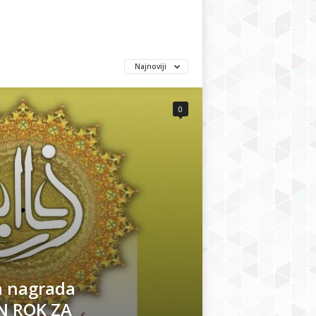
Najnoviji
0
 nagrada
N ROK ZA