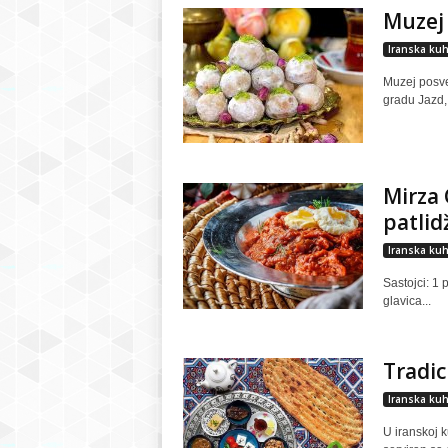
Muzej 
Iranska kuh
Muzej posveć
gradu Jazd, 
Mirza
patlid
Iranska kuh
Sastojci: 1 
glavica...
Tradic
Iranska kuh
U iranskoj k