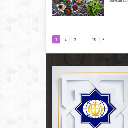
serviran sa 
...
1
2
3
10