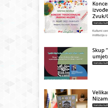
Koncer
izvođe
Zvuk/G
Iranska kuh
Kulturni cen
institucija 
Skup “
umjetn
Iranska kuh
Velika
Nizam
Iranska kuh