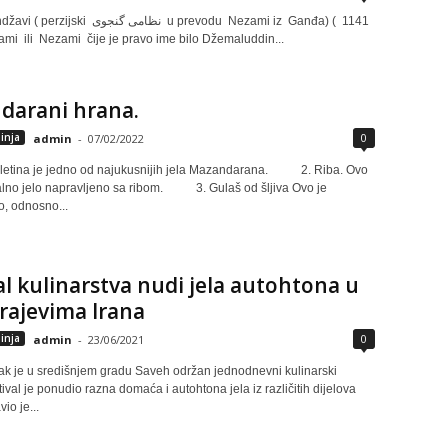
نظامی گنج u prevodu Nezami iz Ganđa) ( 1141
ami ili Nezami čije je pravo ime bilo Džemaluddin...
darani hrana.
0
inja
admin
-
07/02/2022
letina je jedno od najukusnijih jela Mazandarana. 2. Riba. Ovo
nalno jelo napravljeno sa ribom. 3. Gulaš od šljiva Ovo je
o, odnosno...
al kulinarstva nudi jela autohtona u
rajevima Irana
0
inja
admin
-
23/06/2021
ak je u središnjem gradu Saveh održan jednodnevni kulinarski
stival je ponudio razna domaća i autohtona jela iz različitih dijelova
io je...