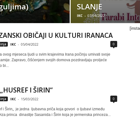
guljima)
SLANJE
IKC
-
07/04/2022
[inst
ANSKI OBIČAJI U KULTURI IRANACA
0
inja
IKC
-
05/04/2022
a ovog mjeseca ljudi u svim krajevima Irana počinju umivati svoje
amije. Zapravo, čišćenjem svojih domova pozdravljaju proljeće
 bi...
„HUSREF I ŠIRIN“
0
inja
IKC
-
15/03/2022
f i Širin„ je jedna ljubavna priča koja govori o ljubavi između
za princa dinastije Sasanida i Širin koja je jermenska princeza...