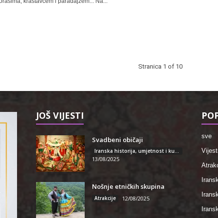
orasima, krastavcem i paradajzem... Na...
Stranica 1 of 10
JOŠ VIJESTI
POP
sve
Svadbeni običaji
Vijest
Iranska historija, umjetnost i kultura
13/08/2025
Atrakc
Iransk
Nošnje etničkih skupina
Irans
Atrakcije
12/08/2025
Iransk