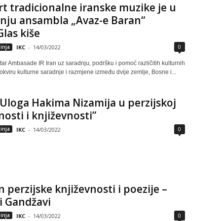
t tradicionalne iranske muzike je u
nju ansambla „Avaz-e Baran“
las kiše
0
inja
IKC
-
14/03/2022
tar Ambasade IR Iran uz saradnju, podršku i pomoć različitih kulturnih
u okviru kulturne saradnje i razmjene između dvije zemlje, Bosne i...
Uloga Hakima Nizamija u perzijskoj
osti i književnosti”
0
inja
IKC
-
14/03/2022
n perzijske književnosti i poezije –
i Gandžavi
0
inja
IKC
-
14/03/2022