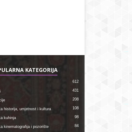
ULARNA KATEGORIJA
612
431
i
208
ije
108
a historija, umjetnost i kultura
98
ka kuhinja
84
a kinematografija i pozorište