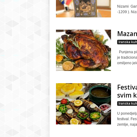
Nizami Gandžavi ( perzijski وی
-1209 ). Niz
Mazan
Iranska kuh
Punjena pi
je tradicio
omiljeno jel
Festiv
svim k
Iranska kuh
U ponedjelj
festival. Fe
zemlje, najav