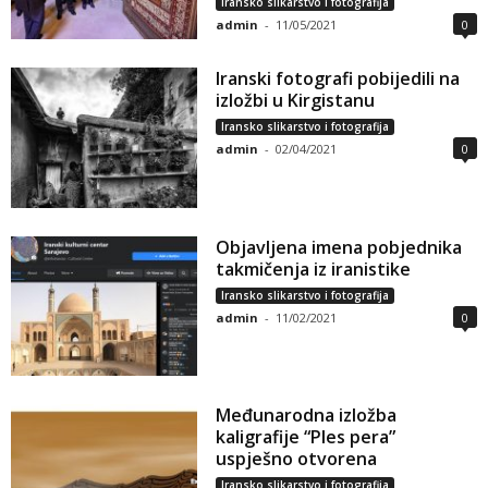
Iransko slikarstvo i fotografija
admin
-
11/05/2021
0
Iranski fotografi pobijedili na
izložbi u Kirgistanu
Iransko slikarstvo i fotografija
admin
-
02/04/2021
0
Objavljena imena pobjednika
takmičenja iz iranistike
Iransko slikarstvo i fotografija
admin
-
11/02/2021
0
Međunarodna izložba
kaligrafije “Ples pera”
uspješno otvorena
Iransko slikarstvo i fotografija