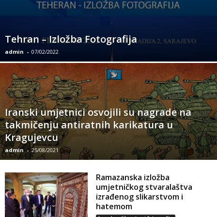
Tehran – Izložba Fotografija
admin
-
07/02/2022
Iranski umjetnici osvojili su nagrade na
takmičenju antiratnih karikatura u
Kragujevcu
admin
-
25/08/2021
Ramazanska izložba
umjetničkog stvaralaštva
izrađenog slikarstvom i
hatemom