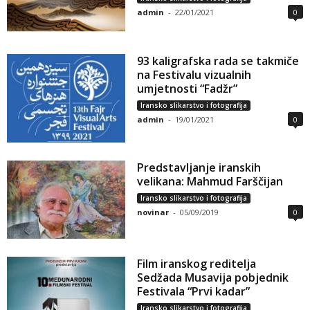
admin
-
22/01/2021
0
93 kaligrafska rada se takmiče
na Festivalu vizualnih
umjetnosti “Fadžr”
Iransko slikarstvo i fotografija
admin
-
19/01/2021
0
Predstavljanje iranskih
velikana: Mahmud Farščijan
Iransko slikarstvo i fotografija
novinar
-
05/09/2019
0
Film iranskog reditelja
Sedžada Musavija pobjednik
Festivala “Prvi kadar”
Iransko slikarstvo i fotografija