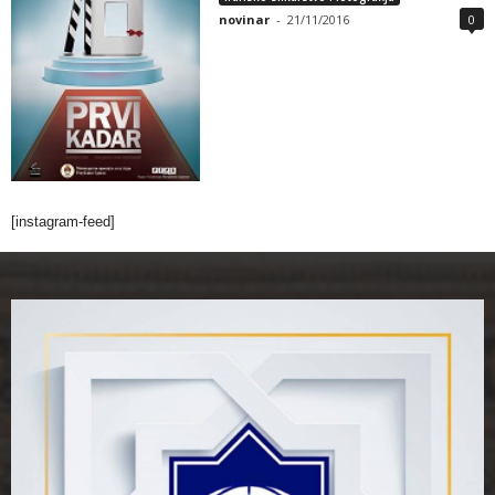
novinar
-
21/11/2016
0
[instagram-feed]