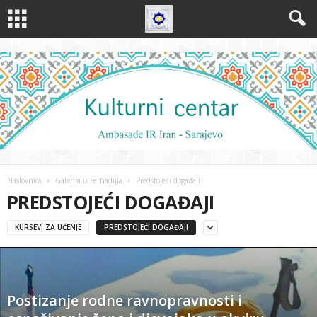
Naslovnica
Galerija u Ferhadijia
Predstojeći događaji
PREDSTOJEĆI DOGAĐAJI
KURSEVI ZA UČENJE
PREDSTOJEĆI DOGAĐAJI
Postizanje rodne ravnopravnosti i