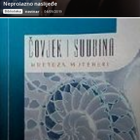
Neprolazno naslijeđe
Biblioteka
novinar
-
04/09/2019