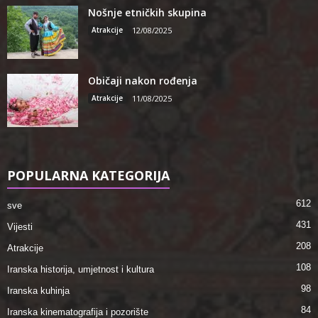
Nošnje etničkih skupina
Atrakcije
12/08/2025
Običaji nakon rođenja
Atrakcije
11/08/2025
POPULARNA KATEGORIJA
612
sve
431
Vijesti
208
Atrakcije
108
Iranska historija, umjetnost i kultura
98
Iranska kuhinja
84
Iranska kinematografija i pozorište