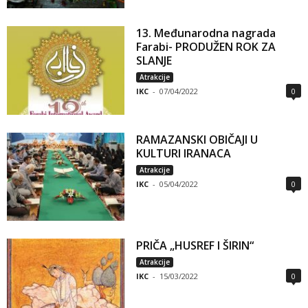
13. Međunarodna nagrada
Farabi- PRODUŽEN ROK ZA
SLANJE
Atrakcije
IKC
-
07/04/2022
0
RAMAZANSKI OBIČAJI U
KULTURI IRANACA
Atrakcije
IKC
-
05/04/2022
0
PRIČA „HUSREF I ŠIRIN“
Atrakcije
IKC
-
15/03/2022
0