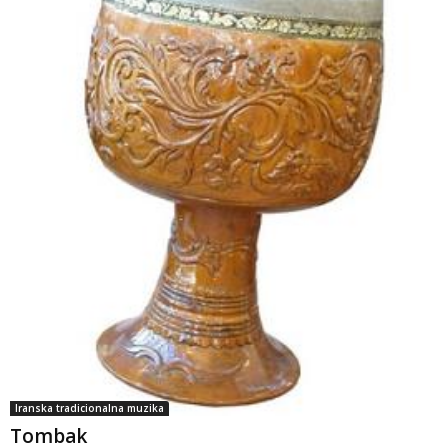
Kreativni turista
00:55
Toranj Milad Teheran
00:33
Turkaman Sahra
01:01
Jesen u Iran
01:01
Hafiz
00:56
tabriz
07:15
susretu Šemsa Tabrizija i Mevlane
09:58
Iranska tradicionalna muzika
Tombak