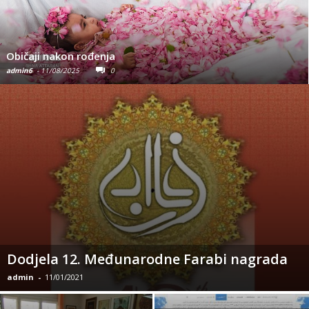
Iranska kuća
admin6
-
06/08/2025
0
Dodjela 12. Međunarodne Farabi nagrada
admin
-
11/01/2021