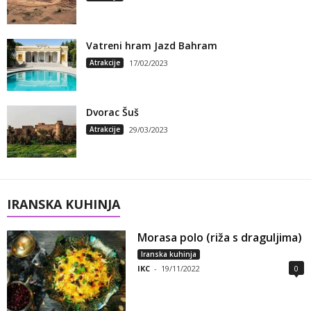
Vatreni hram Jazd Bahram
Atrakcije
17/02/2023
Dvorac Šuš
Atrakcije
29/03/2023
IRANSKA KUHINJA
Morasa polo (riža s draguljima)
Iranska kuhinja
IKC
-
19/11/2022
0