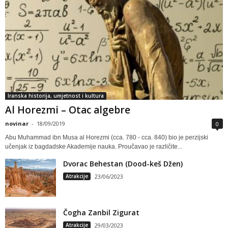
Iranska historija, umjetnost i kultura
Al Horezmi – Otac algebre
novinar
-
18/09/2019
0
Abu Muhammad ibn Musa al Horezmi (cca. 780 - cca. 840) bio je perzijski
učenjak iz bagdadske Akademije nauka. Proučavao je različite...
Dvorac Behestan (Dood-keš Džen)
Atrakcije
23/06/2023
Čogha Zanbil Zigurat
Atrakcije
29/03/2023