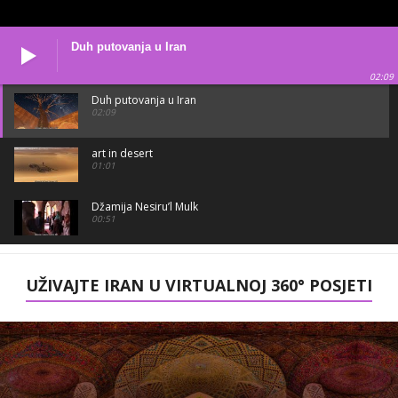
Duh putovanja u Iran
02:09
Duh putovanja u Iran
02:09
art in desert
01:01
Džamija Nesiru’l Mulk
00:51
Marsovske (Merihi) planine u Čabharu
01:01
UŽIVAJTE IRAN U VIRTUALNOJ 360° POSJETI
Crkva Zur Zur
01:01
sretnu Novu godinu 1398
01:12