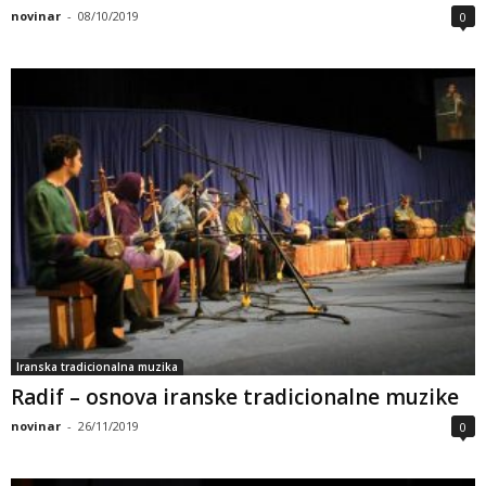
ljubitelji perzijske poezije
03:14
novinar
-
08/10/2019
0
Dana Mevlanu Dželaluddina
01:02
Održana radionica filma za mlade Bosance i
Hercegovce
03:37
dan posvećen djevojkama
04:03
Iranska tradicionalna muzika
Radif – osnova iranske tradicionalne muzike
novinar
-
26/11/2019
0