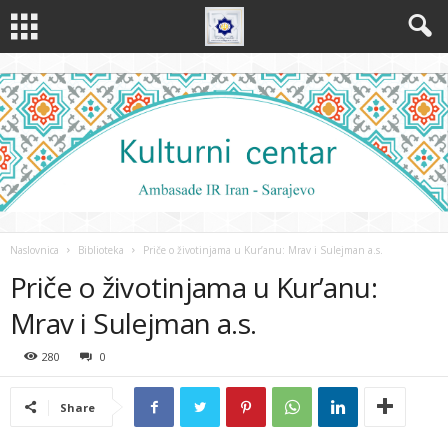
Naslovnica
Biblioteka
Priče o životinjama u Kur’anu: Mrav i Sulejman a.s.
Priče o životinjama u Kur’anu:
Mrav i Sulejman a.s.
280
0
Share