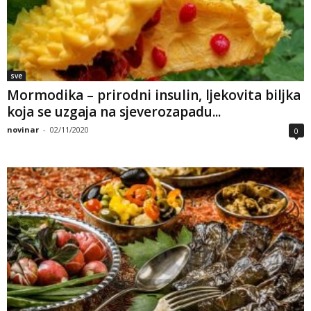
sve
Mormodika – prirodni insulin, ljekovita biljka
koja se uzgaja na sjeverozapadu...
novinar
-
02/11/2020
0