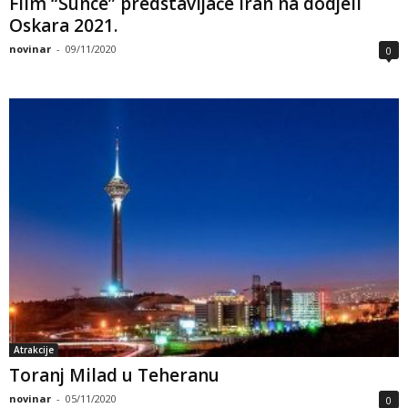
Film “Sunce” predstavljaće Iran na dodjeli
Oskara 2021.
novinar
-
09/11/2020
0
Atrakcije
Toranj Milad u Teheranu
novinar
-
05/11/2020
0