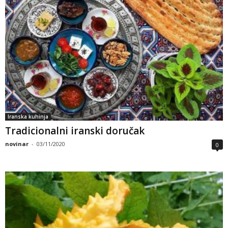
Iranska kuhinja
Tradicionalni iranski doručak
novinar
-
03/11/2020
0