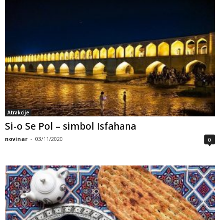
Atrakcije
Si-o Se Pol – simbol Isfahana
novinar
-
03/11/2020
0