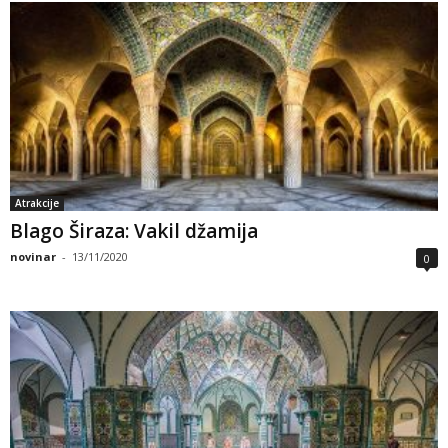
Atrakcije
Blago Širaza: Vakil džamija
novinar
-
13/11/2020
0