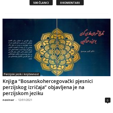
500 ČLANCI
0 KOMENTARI
Perzijski jezik i književnost
Knjiga “Bosanskohercegovački pjesnici
perzijskog izričaja” objavljena je na
perzijskom jeziku
novinar
-
12/01/2021
0