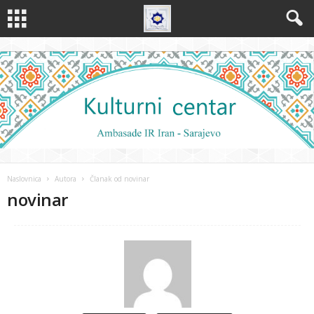
Naslovnica
Autora
Članak od novinar
novinar