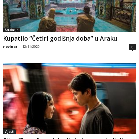
Atrakcije
Kupatilo “Četiri godišnja doba” u Araku
novinar
-
12/11/2020
0
Vijesti