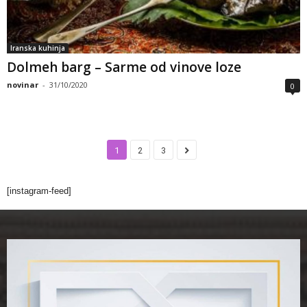
Iranska kuhinja
Dolmeh barg – Sarme od vinove loze
novinar
-
31/10/2020
0
1
2
3
[instagram-feed]