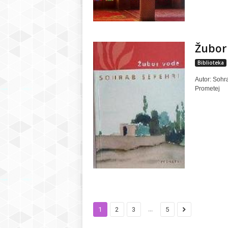
Žubor
Biblioteka
Autor: Sohr
Prometej
...
1
2
3
5