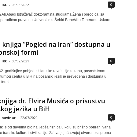
0
IKC
-
08/03/2022
 Ali Abadi Istraživač doktorant na studijama Žena i porodica, sa
porodično pravo na Univerzitetu Šehid Behešti u Teheranu Uskoro
 knjiga “Pogled na Iran” dostupna u
onskoj formi
0
IKC
-
07/02/2021
 godišnjice pobjede Islamske revolucije u Iranu, posredstvom
lturnog centra u BiH na bosanski jezik je prevedena i dostupna u
formi...
njiga dr. Elvira Musića o prisustvu
skog jezika u BiH
0
novinar
-
22/07/2020
zik je od davnina bio najljepša riznica u koju su brižno pohranjivana
 iranske kulture i civilizacije. Zahvaljujući svojoj otvorenosti prema