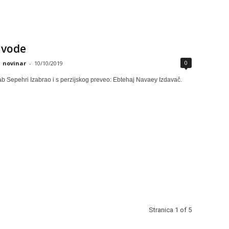
 vode
0
novinar
-
10/10/2019
ab Sepehri Izabrao i s perzijskog preveo: Ebtehaj Navaey Izdavač.
Stranica 1 of 5