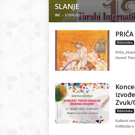
SLANJE
r
IKC
-
07/04/2022
S
PRIČA 
a
Biblioteka
r
Priča „Husre
Husref Parvi
a
j
Koncer
e
izvođe
Zvuk/G
v
Biblioteka
o
Kulturni cen
institucija 