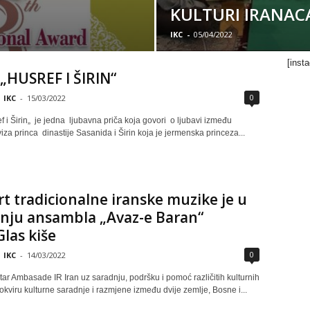
KULTURI IRANAC
IKC
-
05/04/2022
[inst
„HUSREF I ŠIRIN“
0
IKC
-
15/03/2022
f i Širin„ je jedna ljubavna priča koja govori o ljubavi između
za princa dinastije Sasanida i Širin koja je jermenska princeza...
t tradicionalne iranske muzike je u
nju ansambla „Avaz-e Baran“
las kiše
0
IKC
-
14/03/2022
tar Ambasade IR Iran uz saradnju, podršku i pomoć različitih kulturnih
u okviru kulturne saradnje i razmjene između dvije zemlje, Bosne i...