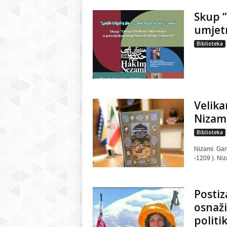
Skup “
umjetn
Biblioteka
Velika
Nizam
Biblioteka
Nizami Gandžavi ( perzijski وی
-1209 ). Niz
Postiz
osnaži
politi