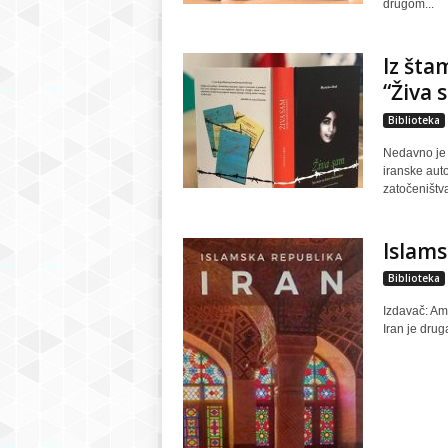
drugom...
Iz šta
“Živa
Biblioteka
Nedavno je 
iranske aut
zatočeništva
Islams
Biblioteka
Izdavač: Am
Iran je drug