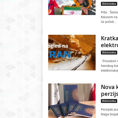
Biblioteka
Piše : Šeima
fokusom na 
će početi...
Kratka
elektr
Biblioteka
Povodom 42.
Iranskog ku
elektronskoj 
Nova k
perzij
Biblioteka
Perzijski je
blaga bogate