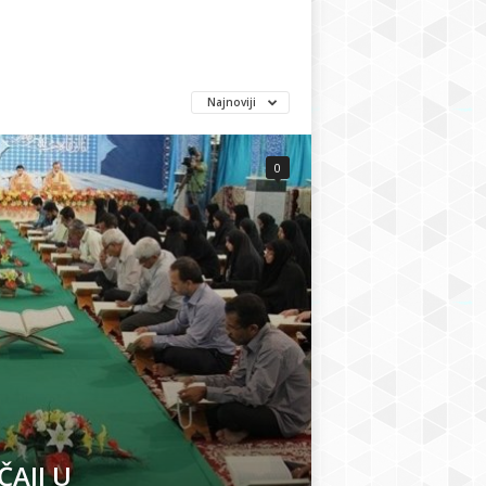
Najnoviji
0
AJI U