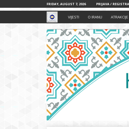
FRIDAY, AUGUST 7, 2026
PRIJAVA / REGISTRA
I
VIJESTI
O IRANU
ATRAKCIJE
r
a
n
s
k
i
k
u