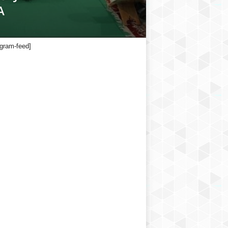
A
agram-feed]