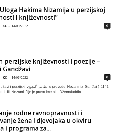
Uloga Hakima Nizamija u perzijskoj
osti i književnosti”
0
IKC
-
14/03/2022
n perzijske književnosti i poezije –
i Gandžavi
0
IKC
-
14/03/2022
نظامی گنج u prevodu Nezami iz Ganđa) ( 1141
ami ili Nezami čije je pravo ime bilo Džemaluddin...
anje rodne ravnopravnosti i
vanje žena i djevojaka u okviru
ka i programa za...