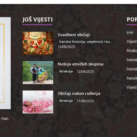
JOŠ VIJESTI
POP
sve
Svadbeni običaji
Vijest
Iranska historija, umjetnost i kultura
13/08/2025
Atrakc
Iransk
Nošnje etničkih skupina
Irans
Atrakcije
12/08/2025
Iransk
Vijest
Običaji nakon rođenja
Atrakcije
11/08/2025
 Iran