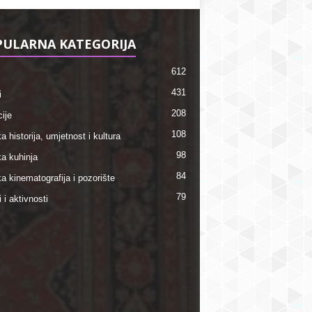
ULARNA KATEGORIJA
612
431
i
208
ije
108
a historija, umjetnost i kultura
98
ka kuhinja
84
a kinematografija i pozorište
79
i i aktivnosti