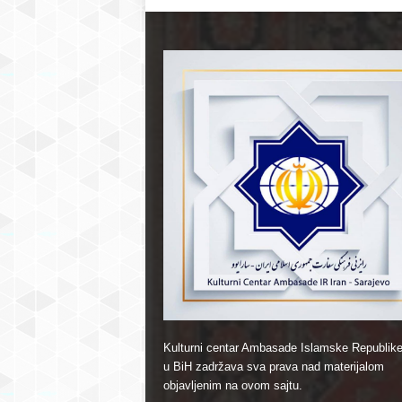
Kulturni centar Ambasade Islamske Republike
u BiH zadržava sva prava nad materijalom
objavljenim na ovom sajtu.