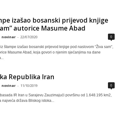
mpe izašao bosanski prijevod knjige
 sam” autorice Masume Abad
0
novinar
-
22/07/2020
iz štampe izašao bosanski prijevod knjige pod naslovom “Živa sam”,
orice Masume Abad, koja govori o njenim sjećanjima na dane
...
ka Republika Iran
0
novinar
-
11/10/2019
basada IR Iran u Sarajevu Zauzimajući površinu od 1.648.195 km2,
a najveća država Bliskog istoka...