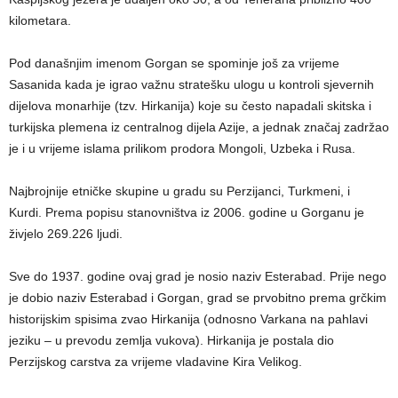
kilometara.
Pod današnjim imenom Gorgan se spominje još za vrijeme
Sasanida kada je igrao važnu stratešku ulogu u kontroli sjevernih
dijelova monarhije (tzv. Hirkanija) koje su često napadali skitska i
turkijska plemena iz centralnog dijela Azije, a jednak značaj zadržao
je i u vrijeme islama prilikom prodora Mongoli, Uzbeka i Rusa.
Najbrojnije etničke skupine u gradu su Perzijanci, Turkmeni, i
Kurdi. Prema popisu stanovništva iz 2006. godine u Gorganu je
živjelo 269.226 ljudi.
Sve do 1937. godine ovaj grad je nosio naziv Esterabad. Prije nego
je dobio naziv Esterabad i Gorgan, grad se prvobitno prema grčkim
historijskim spisima zvao Hirkanija (odnosno Varkana na pahlavi
jeziku – u prevodu zemlja vukova). Hirkanija je postala dio
Perzijskog carstva za vrijeme vladavine Kira Velikog.