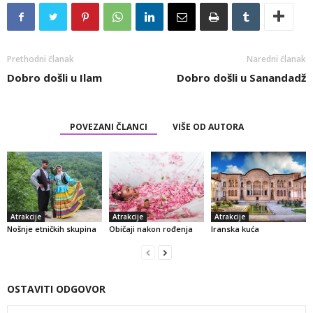
Prethodni članak
Naredni članak
Dobro došli u Ilam
Dobro došli u Sanandadž
POVEZANI ČLANCI
VIŠE OD AUTORA
Atrakcije
Atrakcije
Atrakcije
Nošnje etničkih skupina
Običaji nakon rođenja
Iranska kuća
OSTAVITI ODGOVOR