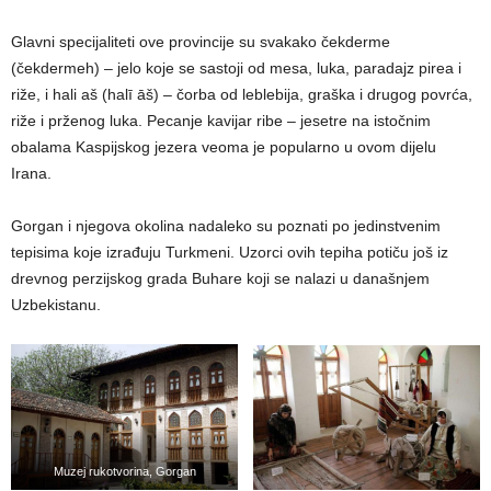
Glavni specijaliteti ove provincije su svakako čekderme
(čekdermeh) – jelo koje se sastoji od mesa, luka, paradajz pirea i
riže, i hali aš (halī āš) – čorba od leblebija, graška i drugog povrća,
riže i prženog luka. Pecanje kavijar ribe – jesetre na istočnim
obalama Kaspijskog jezera veoma je popularno u ovom dijelu
Irana.
Gorgan i njegova okolina nadaleko su poznati po jedinstvenim
tepisima koje izrađuju Turkmeni. Uzorci ovih tepiha potiču još iz
drevnog perzijskog grada Buhare koji se nalazi u današnjem
Uzbekistanu.
Muzej rukotvorina, Gorgan