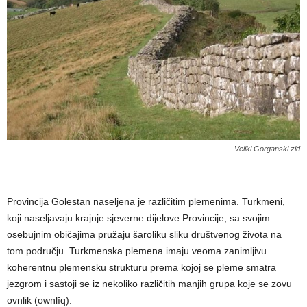
Veliki Gorganski zid
Provincija Golestan naseljena je različitim plemenima. Turkmeni,
koji naseljavaju krajnje sjeverne dijelove Provincije, sa svojim
osebujnim običajima pružaju šaroliku sliku društvenog života na
tom području. Turkmenska plemena imaju veoma zanimljivu
koherentnu plemensku strukturu prema kojoj se pleme smatra
jezgrom i sastoji se iz nekoliko različitih manjih grupa koje se zovu
ovnlik (ownlīq).