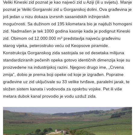
Veliki Kineski zid poznat je kao najveći zid u Aziji (ili u svijetu). Manje
poznat je Veliki Gorganski zid u Gorganskoj dolini. Ova građevina je
još jedan u nizu dokaza izvrsnih sasanidskih inžinjerskih
mogućnosti. Sa dužinom od 195 kilometara bio je najduži homogeni
zid. Nadmašen je tek 1000 godina kasnije kada je podignut Kineski
zid. Obimom od 12.000.000 m³ predstavlja najveću građevinu
starog vijeka, peterostruko veću od Keopsove piramide.
Konstrukcija Gorganskog zida sastojala se od desetaka milijuna
standardiziranih pečenih opeka gotovo identičnih dimenzija koje su
proizvedene na industrijskoj razini. Njegovo drugo ime, „Crvena
zmija“, dobio je prema boji opeke od koje je izgrađen. Popratne
građevine uz zid uključivale su 33 velike tvrđave, paralelni jarak, te
složen sistem kanata i vodovoda za opskrbu vojske. Pet ili više
metara dubok kanal provodio je vodu uzduž zida.