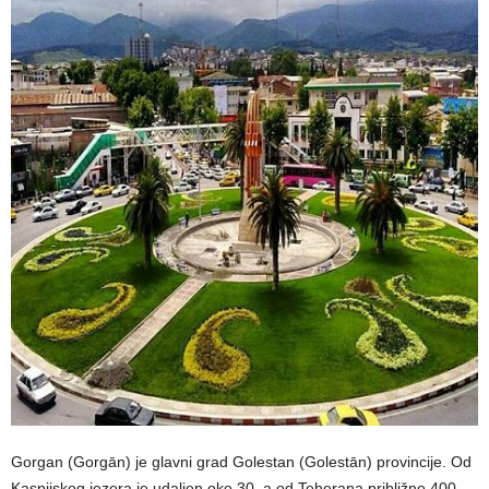
Gorgan (Gorgān) je glavni grad Golestan (Golestān) provincije. Od
Kaspijskog jezera je udaljen oko 30, a od Teherana približno 400