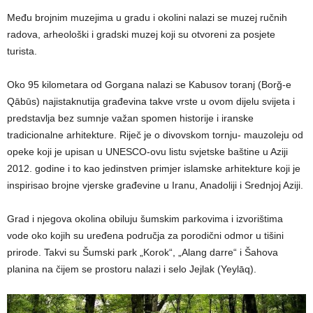
Među brojnim muzejima u gradu i okolini nalazi se muzej ručnih
radova, arheološki i gradski muzej koji su otvoreni za posjete
turista.
Oko 95 kilometara od Gorgana nalazi se Kabusov toranj (Borğ-e
Qābūs) najistaknutija građevina takve vrste u ovom dijelu svijeta i
predstavlja bez sumnje važan spomen historije i iranske
tradicionalne arhitekture. Riječ je o divovskom tornju- mauzoleju od
opeke koji je upisan u UNESCO-ovu listu svjetske baštine u Aziji
2012. godine i to kao jedinstven primjer islamske arhitekture koji je
inspirisao brojne vjerske građevine u Iranu, Anadoliji i Srednjoj Aziji.
Grad i njegova okolina obiluju šumskim parkovima i izvorištima
vode oko kojih su uređena područja za porodični odmor u tišini
prirode. Takvi su Šumski park „Korok“, „Alang darre“ i Šahova
planina na čijem se prostoru nalazi i selo Jejlak (Yeylāq).