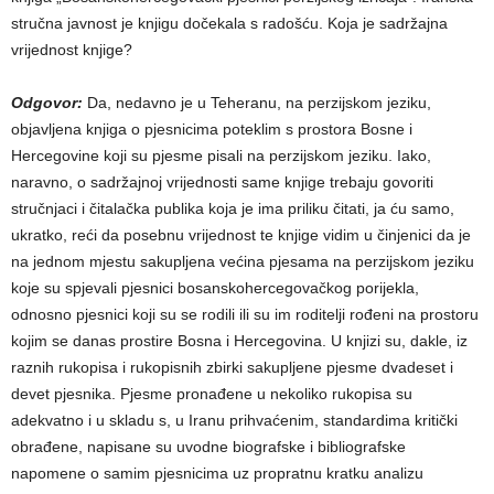
stručna javnost je knjigu dočekala s radošću. Koja je sadržajna
vrijednost knjige?
Odgovor:
Da, nedavno je u Teheranu, na perzijskom jeziku,
objavljena knjiga o pjesnicima poteklim s prostora Bosne i
Hercegovine koji su pjesme pisali na perzijskom jeziku. Iako,
naravno, o sadržajnoj vrijednosti same knjige trebaju govoriti
stručnjaci i čitalačka publika koja je ima priliku čitati, ja ću samo,
ukratko, reći da posebnu vrijednost te knjige vidim u činjenici da je
na jednom mjestu sakupljena većina pjesama na perzijskom jeziku
koje su spjevali pjesnici bosanskohercegovačkog porijekla,
odnosno pjesnici koji su se rodili ili su im roditelji rođeni na prostoru
kojim se danas prostire Bosna i Hercegovina. U knjizi su, dakle, iz
raznih rukopisa i rukopisnih zbirki sakupljene pjesme dvadeset i
devet pjesnika. Pjesme pronađene u nekoliko rukopisa su
adekvatno i u skladu s, u Iranu prihvaćenim, standardima kritički
obrađene, napisane su uvodne biografske i bibliografske
napomene o samim pjesnicima uz propratnu kratku analizu