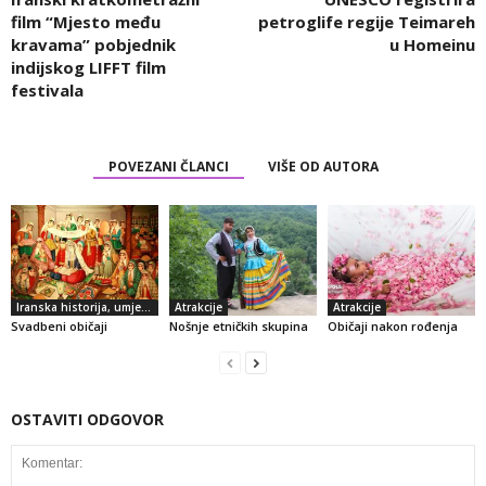
film “Mjesto među
petroglife regije Teimareh
kravama” pobjednik
u Homeinu
indijskog LIFFT film
festivala
POVEZANI ČLANCI
VIŠE OD AUTORA
Iranska historija, umjetnost i kultura
Atrakcije
Atrakcije
Svadbeni običaji
Nošnje etničkih skupina
Običaji nakon rođenja
OSTAVITI ODGOVOR