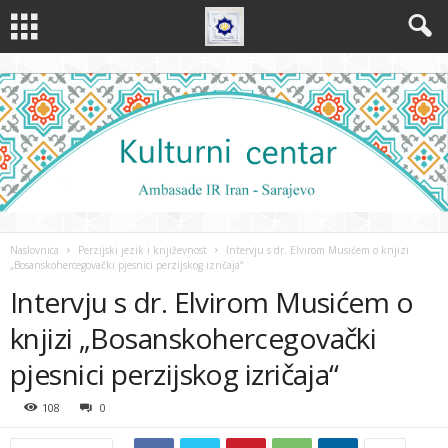
Naslovnica
Perzijski jezik i književnost
Intervju s dr. Elvirom Musićem o knjizi
„Bosanskohercegovački pjesnici perzijskog izričaja“
Intervju s dr. Elvirom Musićem o
knjizi „Bosanskohercegovački
pjesnici perzijskog izričaja“
108
0