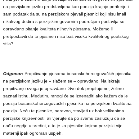
na perzijskom jeziku predstavljena kao poezija krajnje periferije i
sam podatak da su na perzijskom pjevali pjesnici koji nisu imali
nikakvog dodira s perzijskim govornim područjem postavlja se
opravdano pitanje kvaliteta njihovih pjesama. Možemo li
pretpostaviti da te pjesme i nisu baš visoko kvalitetnog poetskog
stila?
Odgovor:
Propitivanje pjesama bosanskohercegovačkih pjesnika
na perzijskom jeziku je – slažem se – opravdano. Na iskraju,
propitivanje svega je opravdano. Sve dok propitujemo, želimo
saznati istinu. Međutim, mnogi će se iznenaditi ako kažem da je
poezija bosanskohercegovačkih pjesnika na perzijskom kvalitetna
poezija. Neću te pjesnike, naravno, stavljati uz bok velikanima
perzijske književnosti, ali vjerujte da po svemu zaslužuju da se
nađu negdje u sredini, a to je za pjesnike kojima perzijski nije
maternji ipak ogroman uspjeh.