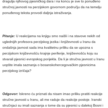
dragulja njihovog pjesničkog dara i na koncu je sve to ponuđeno
stručnoj javnosti na perzijskom govornom području da na temelju
ponuđenog teksta provodi daljnja istraživanja.
Pitanje:
U reakcijama na knjigu smo naišli i na stavove nekih od
uglednijih profesora perzijskog jezika i književnosti u Iranu da
ondašnja javnost sada ima kvalitetnu priliku da se upozna s
perzijskom književnošću krajnje periferije, književnošću koju su
stvarali pjesnici evropskog porijekla. Da li je stručna javnost u Iranu
uopšte imala saznanja o bosanskohercegovačkim pjesnicima
perzijskog izričaja?
Odgovor:
Iskreno ću priznati da nisam imao priliku pratiti reakcije
stručne javnosti u Iranu, ali me raduje da reakcije postoje. Iranski
stručnjaci su imali saznanja o tome da su pjesnici u dalekoj Bosni i