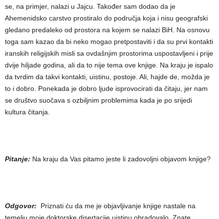
se, na primjer, nalazi u Jajcu. Također sam dodao da je
Ahemenidsko carstvo prostiralo do područja koja i nisu geografski
gledano predaleko od prostora na kojem se nalazi BiH. Na osnovu
toga sam kazao da bi neko mogao pretpostaviti i da su prvi kontakti
iranskih religijskih misli sa ovdašnjim prostorima uspostavljeni i prije
dvije hiljade godina, ali da to nije tema ove knjige. Na kraju je ispalo
da tvrdim da takvi kontakti, uistinu, postoje. Ali, hajde de, možda je
to i dobro. Ponekada je dobro ljude isprovocirati da čitaju, jer nam
se društvo suočava s ozbiljnim problemima kada je po srijedi
kultura čitanja.
Pitanje:
Na kraju da Vas pitamo jeste li zadovoljni objavom knjige?
Odgovor:
Priznati ću da me je objavljivanje knjige nastale na
temelju moje doktorske disertacije uistinu obradovalo. Znate,