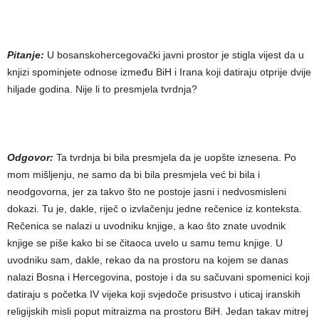
Pitanje:
U bosanskohercegovački javni prostor je stigla vijest da u
knjizi spominjete odnose između BiH i Irana koji datiraju otprije dvije
hiljade godina. Nije li to presmjela tvrdnja?
Odgovor:
Ta tvrdnja bi bila presmjela da je uopšte iznesena. Po
mom mišljenju, ne samo da bi bila presmjela već bi bila i
neodgovorna, jer za takvo što ne postoje jasni i nedvosmisleni
dokazi. Tu je, dakle, riječ o izvlačenju jedne rečenice iz konteksta.
Rečenica se nalazi u uvodniku knjige, a kao što znate uvodnik
knjige se piše kako bi se čitaoca uvelo u samu temu knjige. U
uvodniku sam, dakle, rekao da na prostoru na kojem se danas
nalazi Bosna i Hercegovina, postoje i da su sačuvani spomenici koji
datiraju s početka IV vijeka koji svjedoče prisustvo i uticaj iranskih
religijskih misli poput mitraizma na prostoru BiH. Jedan takav mitrej