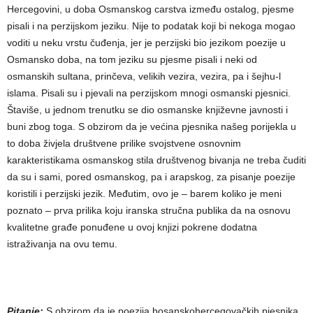
Hercegovini, u doba Osmanskog carstva između ostalog, pjesme
pisali i na perzijskom jeziku. Nije to podatak koji bi nekoga mogao
voditi u neku vrstu čuđenja, jer je perzijski bio jezikom poezije u
Osmansko doba, na tom jeziku su pjesme pisali i neki od
osmanskih sultana, prinčeva, velikih vezira, vezira, pa i šejhu-l
islama. Pisali su i pjevali na perzijskom mnogi osmanski pjesnici.
Štaviše, u jednom trenutku se dio osmanske književne javnosti i
buni zbog toga. S obzirom da je većina pjesnika našeg porijekla u
to doba živjela društvene prilike svojstvene osnovnim
karakteristikama osmanskog stila društvenog bivanja ne treba čuditi
da su i sami, pored osmanskog, pa i arapskog, za pisanje poezije
koristili i perzijski jezik. Međutim, ovo je – barem koliko je meni
poznato – prva prilika koju iranska stručna publika da na osnovu
kvalitetne građe ponuđene u ovoj knjizi pokrene dodatna
istraživanja na ovu temu.
Pitanje:
S obzirom da je poezija bosanskohercegovačkih pjesnika