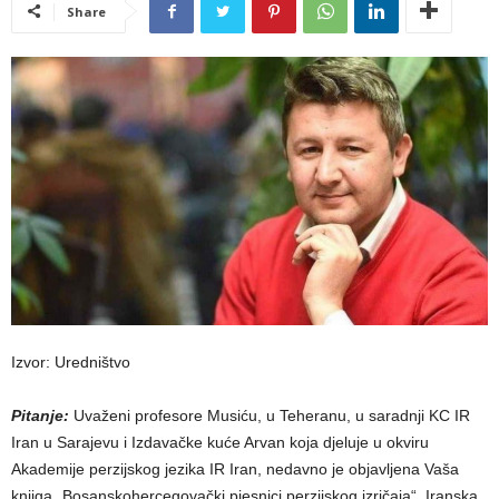
Share
Izvor: Uredništvo
Pitanje:
Uvaženi profesore Musiću, u Teheranu, u saradnji KC IR
Iran u Sarajevu i Izdavačke kuće Arvan koja djeluje u okviru
Akademije perzijskog jezika IR Iran, nedavno je objavljena Vaša
knjiga „Bosanskohercegovački pjesnici perzijskog izričaja“. Iranska