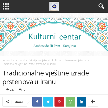
Naslovnica
Iranska historija, umjetnost i kultura
Iranske umjetnine
Tradicionalne vještine izrade prstenova u Iranu
Tradicionalne vještine izrade
prstenova u Iranu
267
0
Share