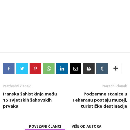
Prethodni članak
Naredni članak
Iranska šahistkinja među
Podzemne stanice u
15 svjetskih šahovskih
Teheranu postaju muzeji,
prvaka
turističke destinacije
POVEZANI ČLANCI
VIŠE OD AUTORA