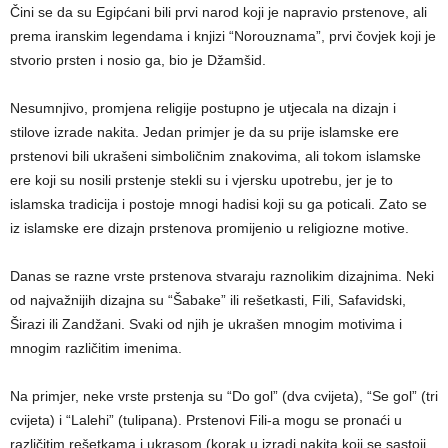
Čini se da su Egipćani bili prvi narod koji je napravio prstenove, ali
prema iranskim legendama i knjizi “Norouznama”, prvi čovjek koji je
stvorio prsten i nosio ga, bio je Džamšid.
Nesumnjivo, promjena religije postupno je utjecala na dizajn i
stilove izrade nakita. Jedan primjer je da su prije islamske ere
prstenovi bili ukrašeni simboličnim znakovima, ali tokom islamske
ere koji su nosili prstenje stekli su i vjersku upotrebu, jer je to
islamska tradicija i postoje mnogi hadisi koji su ga poticali. Zato se
iz islamske ere dizajn prstenova promijenio u religiozne motive.
Danas se razne vrste prstenova stvaraju raznolikim dizajnima. Neki
od najvažnijih dizajna su “Šabake” ili rešetkasti, Fili, Safavidski,
Širazi ili Zandžani. Svaki od njih je ukrašen mnogim motivima i
mnogim različitim imenima.
Na primjer, neke vrste prstenja su “Do gol” (dva cvijeta), “Se gol” (tri
cvijeta) i “Lalehi” (tulipana). Prstenovi Fili-a mogu se pronaći u
različitim rešetkama i ukrasom (korak u izradi nakita koji se sastoji