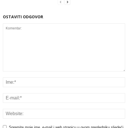
OSTAVITI ODGOVOR
Spremite moje ime, e-mail i web stranicu u ovom pregledniku sljedeći