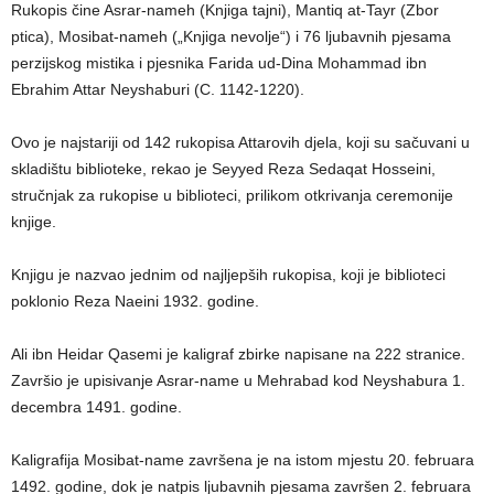
Rukopis čine Asrar-nameh (Knjiga tajni), Mantiq at-Tayr (Zbor
ptica), Mosibat-nameh („Knjiga nevolje“) i 76 ljubavnih pjesama
perzijskog mistika i pjesnika Farida ud-Dina Mohammad ibn
Ebrahim Attar Neyshaburi (C. 1142-1220).
Ovo je najstariji od 142 rukopisa Attarovih djela, koji su sačuvani u
skladištu biblioteke, rekao je Seyyed Reza Sedaqat Hosseini,
stručnjak za rukopise u biblioteci, prilikom otkrivanja ceremonije
knjige.
Knjigu je nazvao jednim od najljepših rukopisa, koji je biblioteci
poklonio Reza Naeini 1932. godine.
Ali ibn Heidar Qasemi je kaligraf zbirke napisane na 222 stranice.
Završio je upisivanje Asrar-name u Mehrabad kod Neyshabura 1.
decembra 1491. godine.
Kaligrafija Mosibat-name završena je na istom mjestu 20. februara
1492. godine, dok je natpis ljubavnih pjesama završen 2. februara