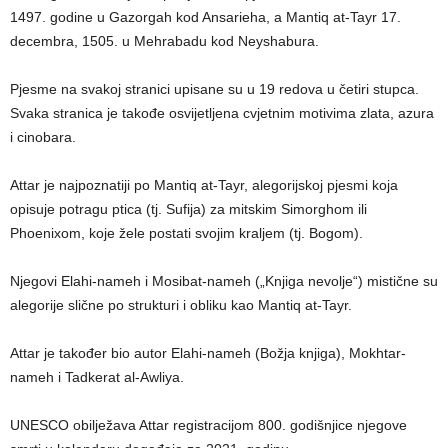
1497. godine u Gazorgah kod Ansarieha, a Mantiq at-Tayr 17.
decembra, 1505. u Mehrabadu kod Neyshabura.
Pjesme na svakoj stranici upisane su u 19 redova u četiri stupca.
Svaka stranica je takođe osvijetljena cvjetnim motivima zlata, azura
i cinobara.
Attar je najpoznatiji po Mantiq at-Tayr, alegorijskoj pjesmi koja
opisuje potragu ptica (tj. Sufija) za mitskim Simorghom ili
Phoenixom, koje žele postati svojim kraljem (tj. Bogom).
Njegovi Elahi-nameh i Mosibat-nameh („Knjiga nevolje“) mistične su
alegorije slične po strukturi i obliku kao Mantiq at-Tayr.
Attar je također bio autor Elahi-nameh (Božja knjiga), Mokhtar-
nameh i Tadkerat al-Awliya.
UNESCO obilježava Attar registracijom 800. godišnjice njegove