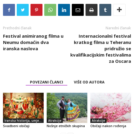
Prethodni članak
Naredni članak
Festival animiranog filma u
Internacionalni festival
Neumu domaćin dva
kratkog filma u Teheranu
iranska naslova
pridružio se
kvalifikacijskim festivalima
za Oscara
POVEZANI ČLANCI
VIŠE OD AUTORA
Iranska historija, umjetnost i kultura
Atrakcije
Atrakcije
Svadbeni običaji
Nošnje etničkih skupina
Običaji nakon rođenja