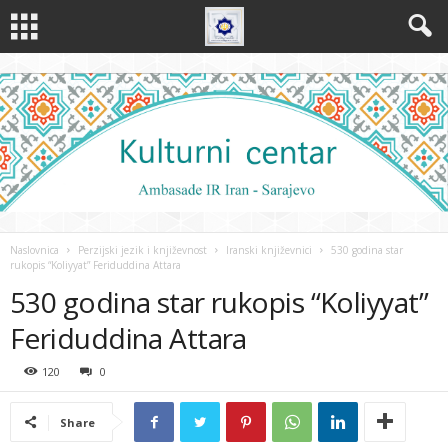
Naslovnica
Perzijski jezik i književnost
Iranski književnici
530 godina star
rukopis “Koliyyat” Feriduddina Attara
530 godina star rukopis “Koliyyat”
Feriduddina Attara
120
0
Share