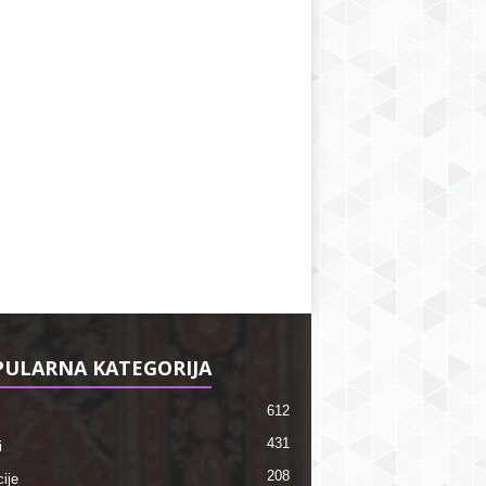
ULARNA KATEGORIJA
612
431
i
208
ije