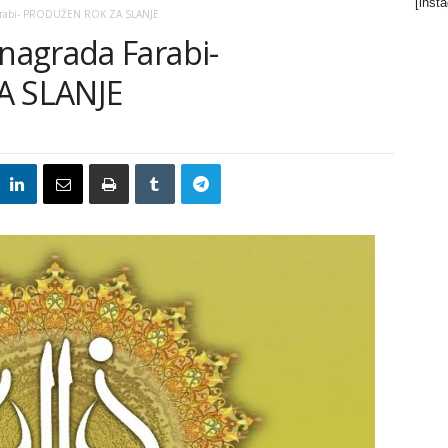
[inst
arabi- PRODUŽEN ROK ZA SLANJE
nagrada Farabi-
 SLANJE