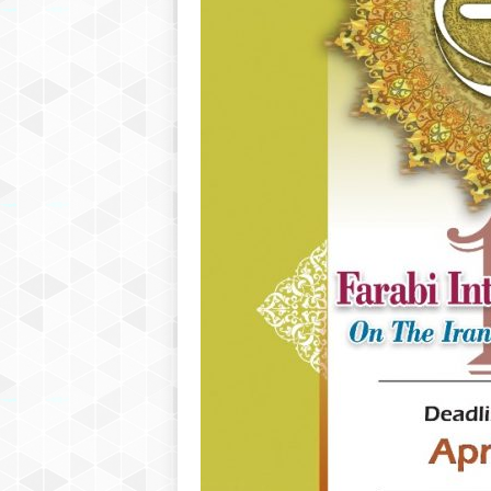
r
S
a
r
a
j
e
v
o