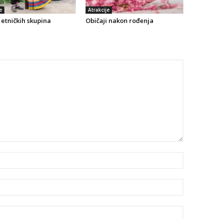
e
Atrakcije
etničkih skupina
Običaji nakon rođenja