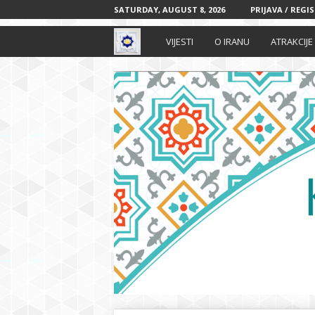
SATURDAY, AUGUST 8, 2026
PRIJAVA / REGI
I
VIJESTI
O IRANU
ATRAKCIJE
r
a
n
s
k
i
k
u