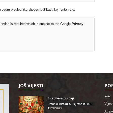
u ovom pregledniku sljedeći put kada komentarirate.
rvice is required which is subject to the Google
Privacy
JOŠ VIJESTI
POP
sve
Svadbeni običaji
Vijest
Iranska historija, umjetnost i kultura
13/08/2025
Atrakc