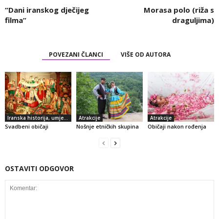
“Dani iranskog dječijeg
Morasa polo (riža s
filma”
draguljima)
POVEZANI ČLANCI
VIŠE OD AUTORA
Iranska historija, umjetnost i kultura
Atrakcije
Atrakcije
Svadbeni običaji
Nošnje etničkih skupina
Običaji nakon rođenja
OSTAVITI ODGOVOR