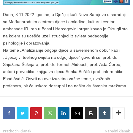
Dana, 8.11.2022. godine, u Dječijoj kući Novo Sarajevo u saradnji
sa Međunarodnim centrom djece i omladine, kulturni centar
ambasade IR Iran u Bosni i Hercegovini organizovao je Okrugli sto
na kojem su učešće uzeli stručnjaci iz svijeta pedagogije,
psihologije i obrazovanja.
Na teme „Analiziranje odgoja djece u savremenom dobu“ kao i
„Utjecaj virtuelnog svijeta na odgoj djece“ govorili su: prof. dr.
Snježana Šušnjara, prof. dr. Termeh Alidousti, prof. Aida Čorbo,
autor i prevodilac knjiga za djecu Senka Bešlić i prof. informatike
Esad Avdić. Osvrti na ove izuzetno važne teme, uvaženih
profesora, bit će uskoro dostupni i na našim društvenim mrežama.
Prethodni članak
Naredni članak