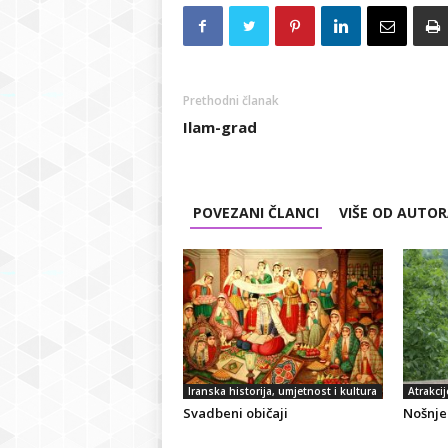
Prethodni članak
Ilam-grad
POVEZANI ČLANCI
VIŠE OD AUTO
Iranska historija, umjetnost i kultura
Atrakcij
Svadbeni običaji
Nošnje 