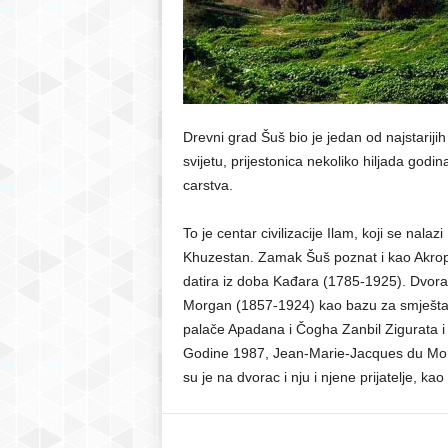
r
S
a
Drevni grad Šuš bio je jedan od najstarijih
svijetu, prijestonica nekoliko hiljada god
r
carstva.
a
To je centar civilizacije Ilam, koji se nalaz
Khuzestan. Zamak Šuš poznat i kao Akropol
j
datira iz doba Kađara (1785-1925). Dvora
Morgan (1857-1924) kao bazu za smještaj 
e
palače Apadana i Čogha Zanbil Zigurata i 
v
Godine 1987, Jean-Marie-Jacques du Morgan
su je na dvorac i nju i njene prijatelje, kao
o