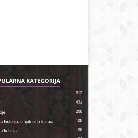
ULARNA KATEGORIJA
612
431
i
208
ije
108
a historija, umjetnost i kultura
98
ka kuhinja