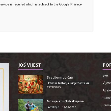
rvice is required which is subject to the Google
Privacy
JOŠ VIJESTI
POP
sve
Svadbeni običaji
Vijest
Iranska historija, umjetnost i kultura
13/08/2025
Atrakc
Iransk
Nošnje etničkih skupina
Irans
Atrakcije
12/08/2025