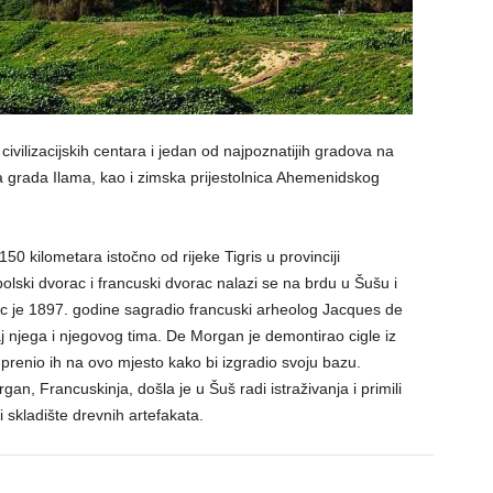
 civilizacijskih centara i jedan od najpoznatijih gradova na
ina grada Ilama, kao i zimska prijestolnica Ahemenidskog
i 150 kilometara istočno od rijeke Tigris u provinciji
ski dvorac i francuski dvorac nalazi se na brdu u Šušu i
c je 1897. godine sagradio francuski arheolog Jacques de
njega i njegovog tima. De Morgan je demontirao cigle iz
prenio ih na ovo mjesto kako bi izgradio svoju bazu.
, Francuskinja, došla je u Šuš radi istraživanja i primili
 i skladište drevnih artefakata.