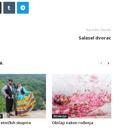
Naredni članak
Salasel dvorac
RA
e
Atrakcije
etničkih skupina
Običaji nakon rođenja