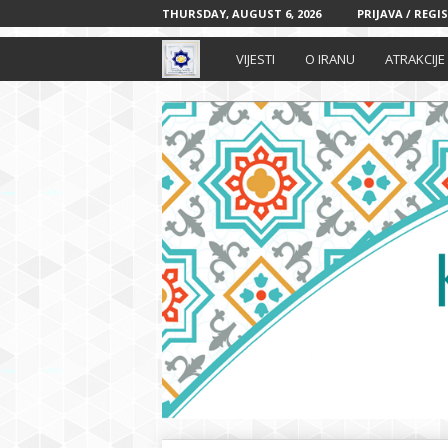
THURSDAY, AUGUST 6, 2026
PRIJAVA / REGI
I
VIJESTI
O IRANU
ATRAKCIJE
r
a
n
s
k
i
k
u