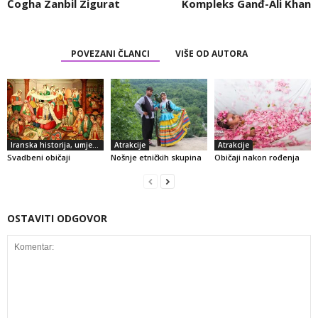
Čogha Zanbil Zigurat
Kompleks Ganđ-Ali Khan
POVEZANI ČLANCI
VIŠE OD AUTORA
Iranska historija, umjetnost i kultura
Atrakcije
Atrakcije
Svadbeni običaji
Nošnje etničkih skupina
Običaji nakon rođenja
OSTAVITI ODGOVOR