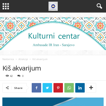
Naslovnica
Atrakcije
Kiš akvarijum
Kiš akvarijum
42
0
Share