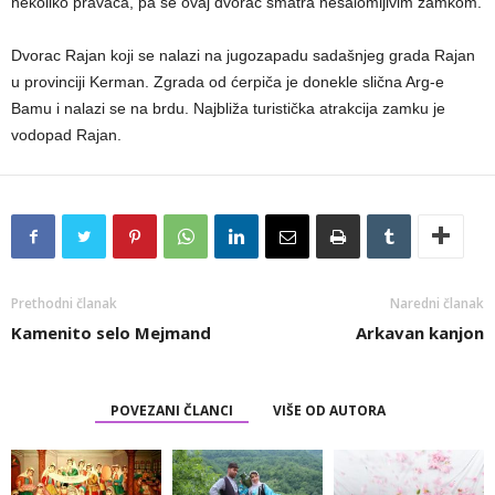
nekoliko pravaca, pa se ovaj dvorac smatra nesalomljivim zamkom.
Dvorac Rajan koji se nalazi na jugozapadu sadašnjeg grada Rajan
u provinciji Kerman. Zgrada od ćerpiča je donekle slična Arg-e
Bamu i nalazi se na brdu. Najbliža turistička atrakcija zamku je
vodopad Rajan.
Prethodni članak
Naredni članak
Kamenito selo Mejmand
Arkavan kanjon
POVEZANI ČLANCI
VIŠE OD AUTORA