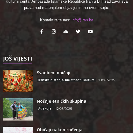
Kulturni centar Ambasade Islamske Republike Iran u BiH zadržava sva
prava nad materijalom objavljenim na ovom sajtu.
Kontaktirajte nas:
info@iran.ba
JOŠ VIJESTI
Svadbeni običaji
Iranska historija, umjetnost i kultura
13/08/2025
Nošnje etničkih skupina
Atrakcije
12/08/2025
Običaji nakon rođenja