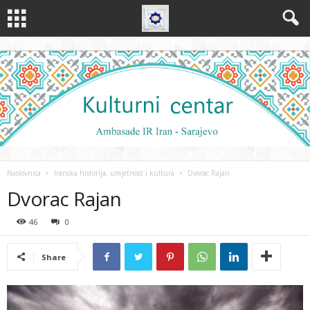
Naslovnica
Iranska historija, umjetnost i kultura
Dvorac Rajan
Dvorac Rajan
46
0
Share