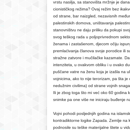
vrstu nasilja, sa stanovišta mržnje je dan
cionističkog režima? Ovaj režim bez ikakvog
od strane, bar naizgled, nezavisnih među
palestinskih domova, uništavanja palestin
stanovništvu ne daju priliku da pokupi svo
svog teškog rada u poljoprivrednom sekto
ženama i zastašenom, djecom očiju ispunje
premlaćivanja članova svoje porodice ili s
stražne zatvore i mučilačke kazamate. Da
intenziteta, u ovakvom obliku i u ovako 
puščane vatre na ženu koja je izašla na u
vojnicima, ako to nije terorizam, pa šta 
nedužnim civilima) od strane vojnih snaga
Ili je zbog toga što mi već oko 60 godina
snimke pa one više ne iniciraju buđenje na
Vojni pohodi posljednjih godina na islamski s
kontradiktorne logike Zapada. Zemlje na ko
podnosile su teške materijalne štete u vid