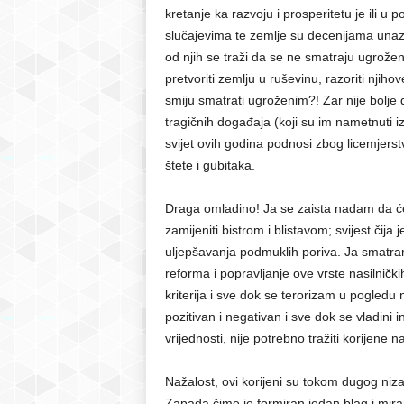
kretanje ka razvoju i prosperitetu je ili u 
slučajevima te zemlje su decenijama unaz
od njih se traži da se ne smatraju ugrože
pretvoriti zemlju u ruševinu, razoriti njih
smiju smatrati ugroženim?! Zar nije bolje
tragičnih događaja (koji su im nametnuti iz
svijet ovih godina podnosi zbog licemjerst
štete i gubitaka.
Draga omladino! Ja se zaista nadam da će
zamijeniti bistrom i blistavom; svijest čija
uljepšavanja podmuklih poriva. Ja smatram
reforma i popravljanje ove vrste nasilnič
kriterija i sve dok se terorizam u pogledu
pozitivan i negativan i sve dok se vladini i
vrijednosti, nije potrebno tražiti korijene
Nažalost, ovi korijeni su tokom dugog niza
Zapada čime je formiran jedan blag i miran