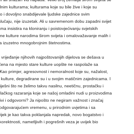
lnim kulturama; kulturama koje su bile žive i koje su
no i dovoljno snabdijevale ljudske zajednice svim
slučaju, nije izuzetak. Ali u savremenom dobu zapadni svijet
insistira na kloniranju i poistovjećivanju svjetskih
e kulture narodima širom svijeta i omalovažavanje malih i
sa izuzetno mnogobrojnim štetnostima.
 vrijeđanje njihovih najpoštovanijih dijelova se dešava u
ličena na mjesto stare kulture uopšte ne raspolaže sa
 Kao primjer, agresovnost i nemoralnost koje su, nažalost,
 kulture, degradirane su i u svojim matičnim zajednicama. I
griješni što ne želimo takvu nasilnu, neetičnu, prostačku i
ušilačkog razaranja koje se našoj omladini nudi u proizvodima
rivi i odgovorni? Ja nipošto ne negiram važnost i značaj
 odgovarajućem vremenu, u prirodnim uvjetima i sa
ijek je kao takva poklanjala napredak, novo bogatstvo i
orektnosti, nametljivih i pogrešnih veza je uvijek bio