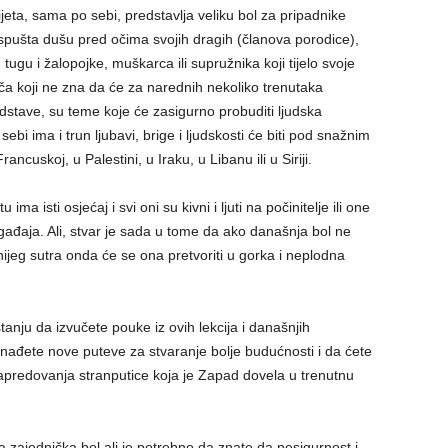
jeta, sama po sebi, predstavlja veliku bol za pripadnike
e ispušta dušu pred očima svojih dragih (članova porodice),
tugu i žalopojke, muškarca ili supružnika koji tijelo svoje
a koji ne zna da će za narednih nekoliko trenutaka
edstave, su teme koje će zasigurno probuditi ljudska
ebi ima i trun ljubavi, brige i ljudskosti će biti pod snažnim
ncuskoj, u Palestini, u Iraku, u Libanu ili u Siriji.
ma isti osjećaj i svi oni su kivni i ljuti na počinitelje ili one
ogađaja. Ali, stvar je sada u tome da ako današnja bol ne
ijeg sutra onda će se ona pretvoriti u gorka i neplodna
anju da izvučete pouke iz ovih lekcija i današnjih
onađete nove puteve za stvaranje bolje budućnosti i da ćete
apredovanja stranputice koja je Zapad dovela u trenutnu
 zajednička bol ali je potrebno da znate da nesigurnost i