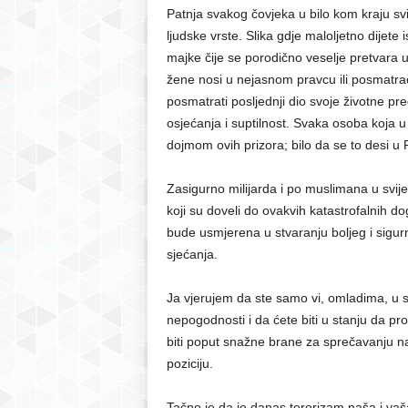
Patnja svakog čovjeka u bilo kom kraju svi
ljudske vrste. Slika gdje maloljetno dijet
majke čije se porodično veselje pretvara u 
žene nosi u nejasnom pravcu ili posmatrač
posmatrati posljednji dio svoje životne pr
osjećanja i suptilnost. Svaka osoba koja u s
dojmom ovih prizora; bilo da se to desi u Fra
Zasigurno milijarda i po muslimana u svijetu i
koji su doveli do ovakvih katastrofalnih d
bude usmjerena u stvaranju boljeg i sigurn
sjećanja.
Ja vjerujem da ste samo vi, omladima, u st
nepogodnosti i da ćete biti u stanju da pr
biti poput snažne brane za sprečavanju n
poziciju.
Tačno je da je danas terorizam naša i vaša