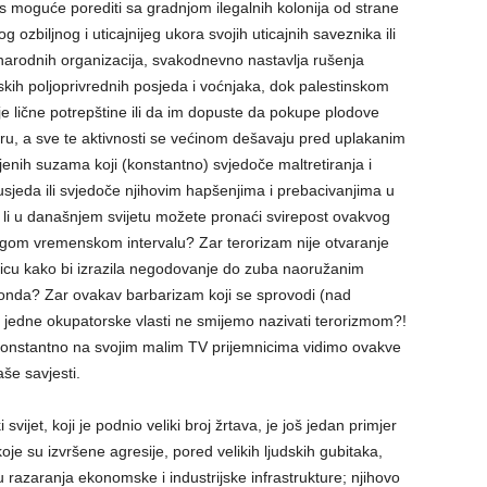
as moguće porediti sa gradnjom ilegalnih kolonija od strane
 ozbiljnog i uticajnijeg ukora svojih uticajnih saveznika ili
narodnih organizacija, svakodnevno nastavlja rušenja
skih poljoprivrednih posjeda i voćnjaka, dok palestinskom
je lične potrepštine ili da im dopuste da pokupe plodove
ru, a sve te aktivnosti se većinom dešavaju pred uplakanim
nih suzama koji (konstantno) svjedoče maltretiranja i
usjeda ili svjedoče njihovim hapšenjima i prebacivanjima u
 li u današnjem svijetu možete pronaći svirepost ovakvog
dugom vremenskom intervalu? Zar terorizam nije otvaranje
licu kako bi izrazila negodovanje do zuba naoružanim
je onda? Zar ovakav barbarizam koji se sprovodi (nad
 jedne okupatorske vlasti ne smijemo nazivati terorizmom?!
 konstantno na svojim malim TV prijemnicima vidimo ovakve
še savjesti.
vijet, koji je podnio veliki broj žrtava, je još jedan primjer
je su izvršene agresije, pored velikih ljudskih gubitaka,
u razaranja ekonomske i industrijske infrastrukture; njihovo