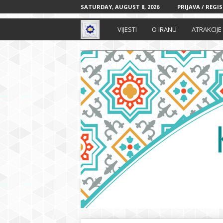
SATURDAY, AUGUST 8, 2026
PRIJAVA / REGI
I
VIJESTI
O IRANU
ATRAKCIJE
r
a
n
s
k
i
k
u