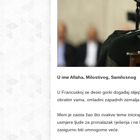
r
S
a
r
a
U ime Allaha, Milostivog, Samilosnog
j
U Francuskoj se desio gorki događaj slije
e
obratim vama, omladini zapadnih zemalja
v
Meni je zaista žao što ovakve teme inicira
usmjere ljude za pronalazak rješenja i n
o
zasigurno biti umnogome veće.