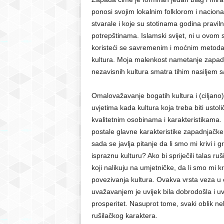
ponosi svojim lokalnim folklorom i naciona
stvarale i koje su stotinama godina pravil
potrepštinama. Islamski svijet, ni u ovom 
koristeći se savremenim i moćnim metodama 
kultura. Moja malenkost nametanje zapadn
nezavisnih kultura smatra tihim nasiljem 
Omalovažavanje bogatih kultura i (ciljano)
uvjetima kada kultura koja treba biti usto
kvalitetnim osobinama i karakteristikama.
postale glavne karakteristike zapadnjačke
sada se javlja pitanje da li smo mi krivi i 
ispraznu kulturu? Ako bi spriječili talas r
koji nalikuju na umjetničke, da li smo mi k
povezivanja kultura. Ovakva vrsta veza u
uvažavanjem je uvijek bila dobrodošla i uv
prosperitet. Nasuprot tome, svaki oblik nek
rušilačkog karaktera.