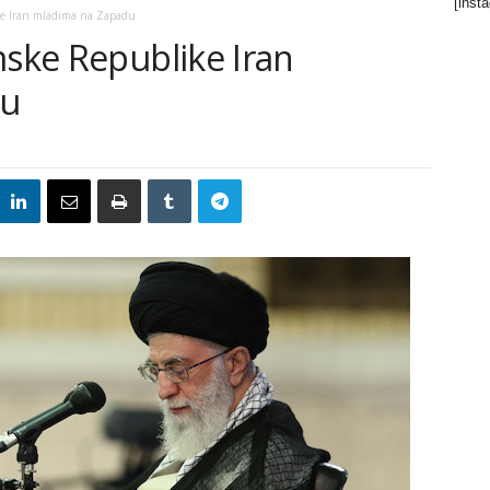
[inst
ke Iran mladima na Zapadu
mske Republike Iran
du