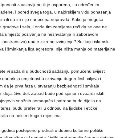
potpunosti zaustavljeno ili je usporeno, i u određenim
ađene. I pored svega toga, u najdrskijem vidu ponašanja
nim ili da im nije nanesena nepravda. Kako je moguće
ove gradove i sela, i onda tim zemljama reći da se one ne
 da umjesto pozivanja na neshvatanje ili zaboravom
 inostranstva) upute iskreno izvinjenje? Bol koju islamski
va i šminkanja lica agresora, nije ništa manja od materijalne
te vi sada ili u budućnosti sadašnju pomućenu svijest
 je današnja umjetnost u skrivanju dugoročnih ciljeva i
 da je prva faza u stvaranju bezbjednosti i smiraja
kih ideja. Sve dok Zapad bude pod sjenom dvoaršinskih
 njegovih snažnih pomagača i patrona bude dijelio na
nteresi budu preferirali u odnosu na ljudske i etičke
 nasilja na nekim drugim mjestima.
 godina postepeno prodirali u dubinu kulturne politike
 ali snažan vid napada. Veliki broj zemalja širom svijeta se