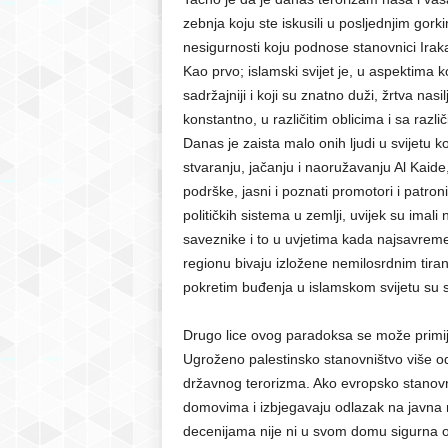
zebnja koju ste iskusili u posljednjim go
nesigurnosti koju podnose stanovnici Irak
Kao prvo; islamski svijet je, u aspektima k
sadržajniji i koji su znatno duži, žrtva nasi
konstantno, u različitim oblicima i sa raz
Danas je zaista malo onih ljudi u svijetu 
stvaranju, jačanju i naoružavanju Al Kaide,
podrške, jasni i poznati promotori i patron
političkih sistema u zemlji, uvijek su ima
saveznike i to u uvjetima kada najsavremen
regionu bivaju izložene nemilosrdnim tir
pokretim buđenja u islamskom svijetu su s
Drugo lice ovog paradoksa se može primijet
Ugroženo palestinsko stanovništvo više od 
državnog terorizma. Ako evropsko stanovn
domovima i izbjegavaju odlazak na javna m
decenijama nije ni u svom domu sigurna o