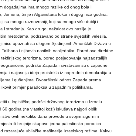
rkim događajima ima mnogo razlike od onog bola i
a, Jemena, Sirije i Afganistana tokom dugog niza godina.
oji su mnogo raznovrsniji, koji su mnogo više dublji i
lja i stradanja. Kao drugo; nažalost ovo nasilje je
ličitim metodama, podržavano od strane svjetskih velesila.
koji nisu upoznati sa ulogom Sjedinjenih Američkih Država u
 Talibana i njihovih nasilnih nasljednika. Pored ove direktne
i tekfirijskog terorizma, pored posjedovanja najzaostalijih
li neograničenu podršku Zapada i svrstavani su u zapadne
ija i najjasnija ideja proistekla iz naprednih demokratija u
anijama i gušenjima. Dvoaršinski odnos Zapada prema
likovit primjer paradoksa u zapadnim politikama.
iti u logističkoj podršci državnog terorizma u Izraelu.
60 godina (na vlastitoj koži) iskušava najgori oblik
ištvo ovih nekoliko dana provode u svojim sigurnim
jesta ili brojnije skupove jedna palestinska porodica
d razarajuće ubilačke mašinerije izraelskog režima. Kakvu