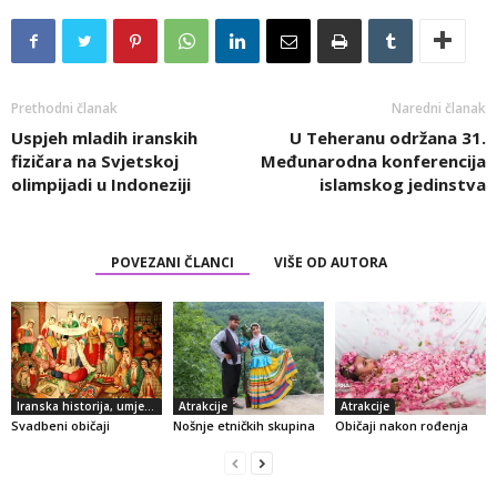
Prethodni članak
Naredni članak
Uspjeh mladih iranskih
U Teheranu održana 31.
fizičara na Svjetskoj
Međunarodna konferencija
olimpijadi u Indoneziji
islamskog jedinstva
POVEZANI ČLANCI
VIŠE OD AUTORA
Iranska historija, umjetnost i kultura
Atrakcije
Atrakcije
Svadbeni običaji
Nošnje etničkih skupina
Običaji nakon rođenja