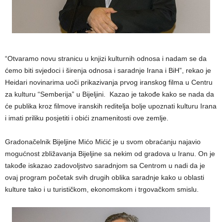
“Otvaramo novu stranicu u knjizi kulturnih odnosa i nadam se da
ćemo biti svjedoci i širenja odnosa i saradnje Irana i BiH”, rekao je
Heidari novinarima uoči prikazivanja prvog iranskog filma u Centru
za kulturu “Semberija” u Bijeljini. Kazao je takođe kako se nada da
će publika kroz filmove iranskih reditelja bolje upoznati kulturu Irana
i imati priliku posjetiti i obići znamenitosti ove zemlje.
Gradonačelnik Bijeljine Mićo Mićić je u svom obraćanju najavio
mogućnost zbližavanja Bijeljine sa nekim od gradova u Iranu. On je
takođe iskazao zadovoljstvo saradnjom sa Centrom u nadi da je
ovaj program početak svih drugih oblika saradnje kako u oblasti
kulture tako i u turističkom, ekonomskom i trgovačkom smislu.