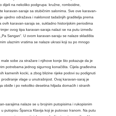
 dijeli na nekoliko podgrupa: kružne, romboidne,
 te karavan-saraje sa stubičnim salonima. Sve ove karavan-
koje ujedno odražava i naklonost tadašnjih graditelja prema
ura ovih karavan-saraja se, sukladno historijskim periodima
 primjer ovog tipa karavan-saraja nalazi se na putu između
 „Pa Sangan“. U ovom karavan-saraju se nalaze skladišta
lavnim ulaznim vratima se nalaze ukrasi koji su po mnogo
male sobe za stražare i njihove konje što pokazuje da je
svim potrebama jednog sigurnog konačišta. Cijela građevina
likih kamenih kocki, a zbog blizine rijeke podovi su podignuti
 prodiranje vlage u unutrašnjost. Ovaj karavan-saraj je
 ga obiđe i po nekoliko desetina hiljada domaćih i stranih
an-sarajima nalaze se u brojnim putopisima i rukopisnim
e u putopisu Španca Klavija koji je putovao Iranom. Na putu