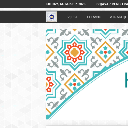
FRIDAY, AUGUST 7, 2026
PRIJAVA / REGISTRA
I
VIJESTI
O IRANU
ATRAKCIJE
r
a
n
s
k
i
k
u