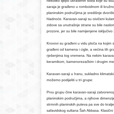
nekoliko lijepo ukrašenih soba koje su slu
saraja je građeno u romboidnom ili kružno
planinskim područjima je središnje dvorišt
hladnoće. Karavan-saraji su oivičeni kula
zidove sa unutrašnje strane su bile nasl
prozore, jer su bile namijenjene isključivo
Krovovi su građeni u vidu ploča na kojim su
građeni od kamena i cigle, a većina tih gr
rješenjima tog vremena. Na nekim karavan-
keramikom, kamenorezačkim i drugim m
Karavan-saraji u Iranu, sukladno klimatsk
možemo podijeliti u tri grupe:
Prvu grupu čine karavan-saraji zatvorenog
planinskim područjima, a njihove dimenzij
strmnih planinskih puteva pa sve do kralj
safavidskog sultana Šah Abbasa. Klasični 