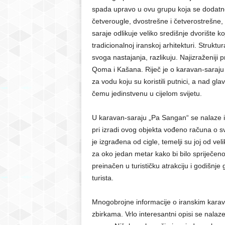
spada upravo u ovu grupu koja se dodatno
četverougle, dvostrešne i četverostrešne,
saraje odlikuje veliko središnje dvorište 
tradicionalnoj iranskoj arhitekturi. Strukt
svoga nastajanja, razlikuju. Najizraženiji
Qoma i Kašana. Riječ je o karavan-saraju
za vodu koju su koristili putnici, a nad g
čemu jedinstvenu u cijelom svijetu.
U karavan-saraju „Pa Sangan“ se nalaze i 
pri izradi ovog objekta vođeno računa o 
je izgrađena od cigle, temelji su joj od ve
za oko jedan metar kako bi bilo spriječeno
preinačen u turističku atrakciju i godišnje
turista.
Mnogobrojne informacije o iranskim karav
zbirkama. Vrlo interesantni opisi se nalaz