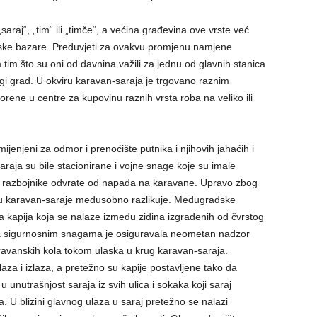
araj“, „tim“ ili „timče“, a većina građevina ove vrste već
dske bazare. Preduvjeti za ovakvu promjenu namjene
 tim što su oni od davnina važili za jednu od glavnih stanica
ugi grad. U okviru karavan-saraja je trgovano raznim
vorene u centre za kupovinu raznih vrsta roba na veliko ili
ijenjeni za odmor i prenoćište putnika i njihovih jahaćih i
saraja su bile stacionirane i vojne snage koje su imale
a razbojnike odvrate od napada na karavane. Upravo zbog
a u karavan-saraje međusobno razlikuje. Međugradske
 kapija koja se nalaze između zidina izgrađenih od čvrstog
aja sigurnosnim snagama je osiguravala neometan nadzor
ravanskih kola tokom ulaska u krug karavan-saraja.
laza i izlaza, a pretežno su kapije postavljene tako da
unutrašnjost saraja iz svih ulica i sokaka koji saraj
 U blizini glavnog ulaza u saraj pretežno se nalazi