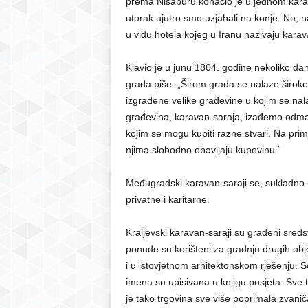
prema Nišaburu konačio je u jednom karav
utorak ujutro smo uzjahali na konje. No, 
u vidu hotela kojeg u Iranu nazivaju kara
Klavio je u junu 1804. godine nekoliko da
grada piše: „Širom grada se nalaze široke 
izgrađene velike građevine u kojim se nal
građevina, karavan-saraja, izađemo odm
kojim se mogu kupiti razne stvari. Na prim
njima slobodno obavljaju kupovinu.“
Međugradski karavan-saraji se, sukladno cilju
privatne i karitarne.
Kraljevski karavan-saraji su građeni sreds
ponude su korišteni za gradnju drugih obje
i u istovjetnom arhitektonskom rješenju. S
imena su upisivana u knjigu posjeta. Sve t
je tako trgovina sve više poprimala zvaniča