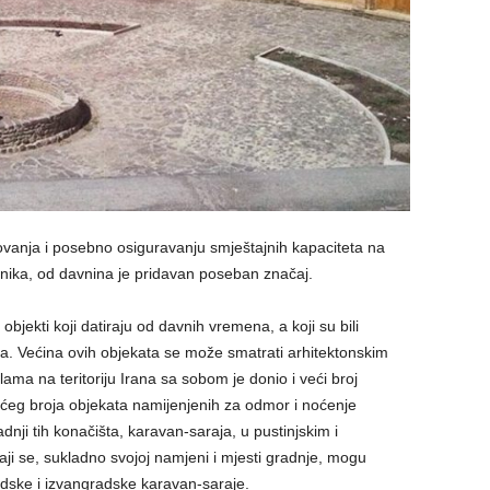
anja i posebno osiguravanju smještajnih kapaciteta na
nika, od davnina je pridavan poseban značaj.
bjekti koji datiraju od davnih vremena, a koji su bili
ka. Većina ovih objekata se može smatrati arhitektonskim
ma na teritoriju Irana sa sobom je donio i veći broj
ćeg broja objekata namijenjenih za odmor i noćenje
nji tih konačišta, karavan-saraja, u pustinjskim i
ji se, sukladno svojoj namjeni i mjesti gradnje, mogu
adske i izvangradske karavan-saraje.