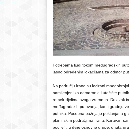
r
S
a
r
a
Potrebama ljudi tokom međugradskih putov
jasno određenim lokacijama za odmor put
j
Na području Irana su locirani mnogobrojni o
e
namijenjeni za odmaranje i utočište putni
remek-djelima svoga vremena. Dolazak isla
v
međugradskih putovanja, kao i gradnju ve
putnika. Posebna pažnja je poklanjana grad
o
planinskim područjima Irana. Karavan-sara
podijeliti u dvije osnovne grupe: unutargr