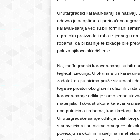
Unutargradski karavan-saraji se nazivaju „s
odavno je adaptirano i preinačeno u gra
karavan-saraja već su bili formirani samim
u protoku proizvoda i roba iz jednog u dr
robama, da bi kasnije te lokacije bile pret
pak za njihovo skladištenje.
No, međugradski karavan-saraji su bili nam
teglećih životinja. U okvirima tih karavan-
zadatak da putnicima pruže sigurnost i d
toga se prostor oko glavnih ulaznih vrat
karavan-saraje odlikuje samo jedna ulazna
materijala. Takva struktura karavan-sar
nad putnicima i robama, kao i kretanju ka
Unutargradske saraje odlikuje veliki broj u
stanovnicima i putnicima omoguće ulazak u 
povezuju sa okolnim naseljima i mahalama.