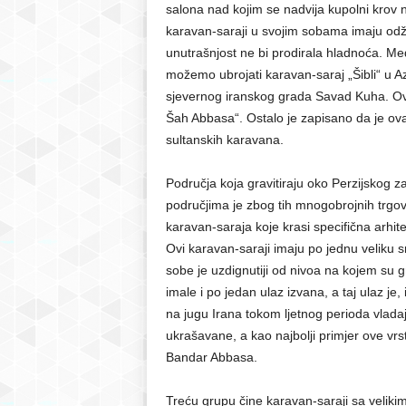
salona nad kojim se nadvija kupolni krov n
karavan-saraji u svojim sobama imaju odža
unutrašnjost ne bi prodirala hladnoća. Me
možemo ubrojati karavan-saraj „Šibli“ u Az
sjevernog iranskog grada Savad Kuha. Ova
Šah Abbasa“. Ostalo je zapisano da je ova
sultanskih karavana.
Područja koja gravitiraju oko Perzijskog z
područjima je zbog tih mnogobrojnih trgov
karavan-saraja koje krasi specifična arhit
Ovi karavan-saraji imaju po jednu veliku s
sobe je uzdignutiji od nivoa na kojem su 
imale i po jedan ulaz izvana, a taj ulaz je,
na jugu Irana tokom ljetnog perioda vlada
ukrašavane, a kao najbolji primjer ove vr
Bandar Abbasa.
Treću grupu čine karavan-saraji sa veliki