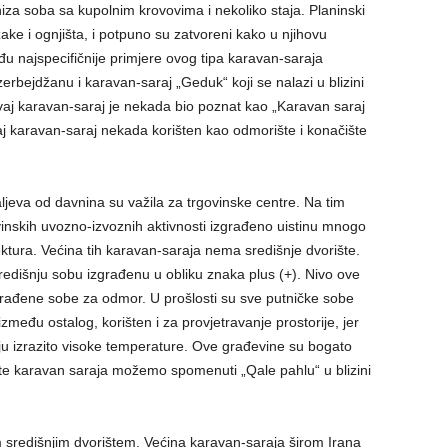
iza soba sa kupolnim krovovima i nekoliko staja. Planinski
ke i ognjišta, i potpuno su zatvoreni kako u njihovu
đu najspecifičnije primjere ovog tipa karavan-saraja
erbejdžanu i karavan-saraj „Geduk“ koji se nalazi u blizini
j karavan-saraj je nekada bio poznat kao „Karavan saraj
j karavan-saraj nekada korišten kao odmorište i konačište
aljeva od davnina su važila za trgovinske centre. Na tim
inskih uvozno-izvoznih aktivnosti izgrađeno uistinu mnogo
ektura. Većina tih karavan-saraja nema središnje dvorište.
redišnju sobu izgrađenu u obliku znaka plus (+). Nivo ove
građene sobe za odmor. U prošlosti su sve putničke sobe
 između ostalog, korišten i za provjetravanje prostorije, jer
ju izrazito visoke temperature. Ove građevine su bogato
ste karavan saraja možemo spomenuti „Qale pahlu“ u blizini
m središnjim dvorištem. Većina karavan-saraja širom Irana