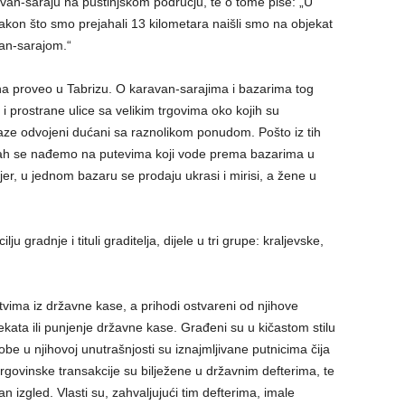
an-saraju na pustinjskom području, te o tome piše: „U
nakon što smo prejahali 13 kilometara naišli smo na objekat
van-sarajom.“
na proveo u Tabrizu. O karavan-sarajima i bazarima tog
i prostrane ulice sa velikim trgovima oko kojih su
aze odvojeni dućani sa raznolikom ponudom. Pošto iz tih
ah se nađemo na putevima koji vode prema bazarima u
jer, u jednom bazaru se prodaju ukrasi i mirisi, a žene u
 gradnje i tituli graditelja, dijele u tri grupe: kraljevske,
tvima iz državne kase, a prihodi ostvareni od njihove
kata ili punjenje državne kase. Građeni su u kičastom stilu
obe u njihovoj unutrašnjosti su iznajmljivane putnicima čija
rgovinske transakcije su bilježene u državnim defterima, te
n izgled. Vlasti su, zahvaljujući tim defterima, imale