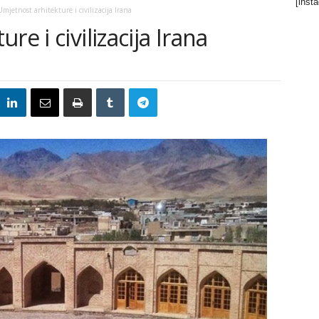
[inst
mjetnost arhitekture i civilizacija Irana
e i civilizacija Irana