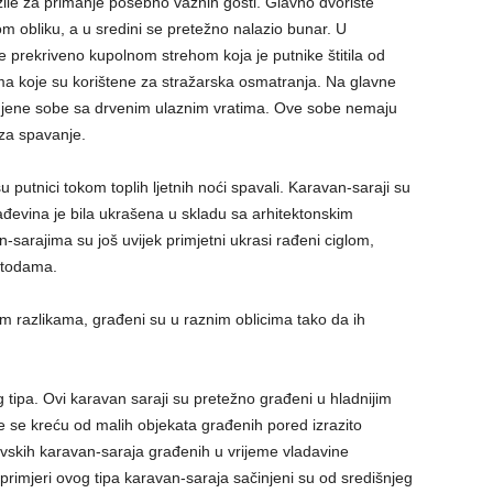
žile za primanje posebno važnih gosti. Glavno dvorište
m obliku, a u sredini se pretežno nalazio bunar. U
e prekriveno kupolnom strehom koja je putnike štitila od
ma koje su korištene za stražarska osmatranja. Na glavne
onjene sobe sa drvenim ulaznim vratima. Ove sobe nemaju
 za spavanje.
 putnici tokom toplih ljetnih noći spavali. Karavan-saraji su
ađevina je bila ukrašena u skladu sa arhitektonskim
sarajima su još uvijek primjetni ukrasi rađeni ciglom,
etodama.
im razlikama, građeni su u raznim oblicima tako da ih
 tipa. Ovi karavan saraji su pretežno građeni u hladnijim
e se kreću od malih objekata građenih pored izrazito
evskih karavan-saraja građenih u vrijeme vladavine
primjeri ovog tipa karavan-saraja sačinjeni su od središnjeg