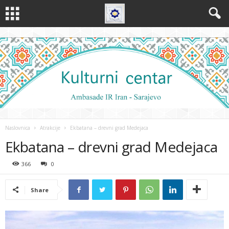
Naslovnica
Atrakcije
Ekbatana – drevni grad Medejaca
Ekbatana – drevni grad Medejaca
366
0
Share