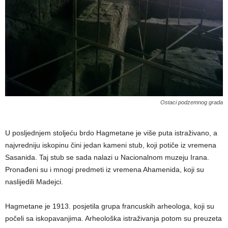
Ostaci podzemnog grada
U posljednjem stoljeću brdo Hagmetane je više puta istraživano, a
najvredniju iskopinu čini jedan kameni stub, koji potiče iz vremena
Sasanida. Taj stub se sada nalazi u Nacionalnom muzeju Irana.
Pronađeni su i mnogi predmeti iz vremena Ahamenida, koji su
naslijedili Madejci.
Hagmetane je 1913. posjetila grupa francuskih arheologa, koji su
počeli sa iskopavanjima. Arheološka istraživanja potom su preuzeta