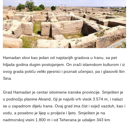
Hamadan slovi kao jedan od najstarijih gradova u Iranu, sa pet
hiljada godina dugim postojanjem. On zrači islamskom kulturom i iz
ovog grada potiču veliki pjesnici i poznati učenjaci, pa i glasoviti Ibn
Sina.
Grad Hamadan je centar istoimene iranske provincije. Smješten je
u podnožju planine Alvand, čiji je najviši vrh visok 3.574 m, i nalazi
se u zapadnom dijelu Irana. Ovaj grad ima čist i svjež vazduh, kao i
vodu, a posebno je lijep u proljeće i ljeto. Smješten je na
nadmorskoj visini 1.800 m i od Teherana je udaljen 343 km.