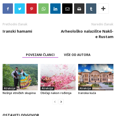
Prethodni članak
Naredni članak
Iranski hamami
Arheološko nalazište Nakš-
e Rustam
POVEZANI ČLANCI
VIŠE OD AUTORA
Atrakcije
Atrakcije
Atrakcije
Nošnje etničkih skupina
Običaji nakon rođenja
Iranska kuća
OSTAVITI ODGOVOR