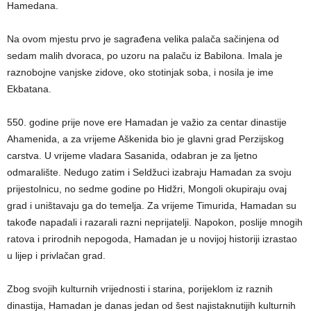
Hamedana.
Na ovom mjestu prvo je sagrađena velika palača sačinjena od
sedam malih dvoraca, po uzoru na palaču iz Babilona. Imala je
raznobojne vanjske zidove, oko stotinjak soba, i nosila je ime
Ekbatana.
550. godine prije nove ere Hamadan je važio za centar dinastije
Ahamenida, a za vrijeme Aškenida bio je glavni grad Perzijskog
carstva. U vrijeme vladara Sasanida, odabran je za ljetno
odmaralište. Nedugo zatim i Seldžuci izabraju Hamadan za svoju
prijestolnicu, no sedme godine po Hidžri, Mongoli okupiraju ovaj
grad i uništavaju ga do temelja. Za vrijeme Timurida, Hamadan su
takođe napadali i razarali razni neprijatelji. Napokon, poslije mnogih
ratova i prirodnih nepogoda, Hamadan je u novijoj historiji izrastao
u lijep i privlačan grad.
Zbog svojih kulturnih vrijednosti i starina, porijeklom iz raznih
dinastija, Hamadan je danas jedan od šest najistaknutijih kulturnih