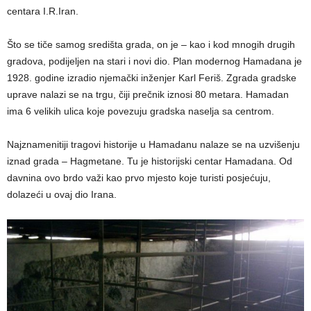
centara I.R.Iran.
Što se tiče samog središta grada, on je – kao i kod mnogih drugih
gradova, podijeljen na stari i novi dio. Plan modernog Hamadana je
1928. godine izradio njemački inženjer Karl Feriš. Zgrada gradske
uprave nalazi se na trgu, čiji prečnik iznosi 80 metara. Hamadan
ima 6 velikih ulica koje povezuju gradska naselja sa centrom.
Najznamenitiji tragovi historije u Hamadanu nalaze se na uzvišenju
iznad grada – Hagmetane. Tu je historijski centar Hamadana. Od
davnina ovo brdo važi kao prvo mjesto koje turisti posjećuju,
dolazeći u ovaj dio Irana.