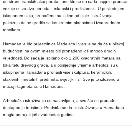
od strane iranskih akasperata i ono što se do sada uspjelo pronaći
vezuje se za dva perioda – islamski i predislamski. U posljednjem
iskopanom sloju, pronađene su zidine od cigle. Istraživanja
pokazuju da se gradilo sa konkretnim planovima i izvanrednom
tehnikom.
Hamadan je bio prijestolnica Madejaca i vjeruje se da će u bliskoj
budućnosti na ovom mjestu biti pronađeno još mnogo drugih
vrijednosti. Do sada je ispitano oko 1.200 kvadratnih metara na
lokalitetu drevnog grada, a u posljednje vrijeme arheolozi su u
iskopinama Hamadana pronašli više skulptura, keramičkih,
staklenih i metalnih predmeta, svjetiljki i sl. Sve je to izloženo u
muzej Hagmetane, u Hamadanu.
Arheološka istraživanja su nastavljena, a sve što se pronađe
dostupno je turistima. Predviđa se da bi istraživanja u Hamadanu
mogla potrajati još dvadesetak godina.