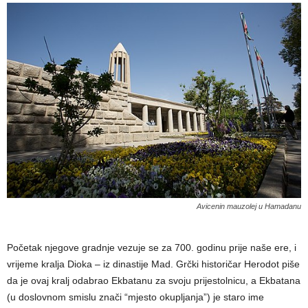
Avicenin mauzolej u Hamadanu
Početak njegove gradnje vezuje se za 700. godinu prije naše ere, i
vrijeme kralja Dioka – iz dinastije Mad. Grčki historičar Herodot piše
da je ovaj kralj odabrao Ekbatanu za svoju prijestolnicu, a Ekbatana
(u doslovnom smislu znači “mjesto okupljanja”) je staro ime