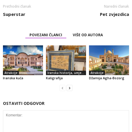
Prethodni članak
Naredni članak
Superstar
Pet zvjezdica
POVEZANI ČLANCI
VIŠE OD AUTORA
Atrakcije
Iranska historija, umjetnost i kultura
Atrakcije
Iranska kuća
Kaligrafija
Džamija Agha-Bozorg
OSTAVITI ODGOVOR