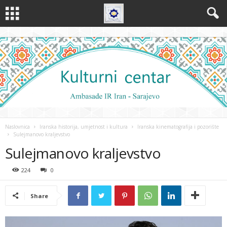
Naslovnica
Iranska historija, umjetnost i kultura
Iranska kinematografija i pozorište
Sulejmanovo kraljevstvo
Sulejmanovo kraljevstvo
224
0
Share