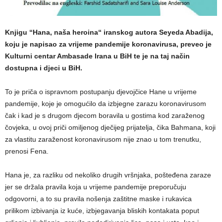
Knjigu “Hana, naša heroina“ iranskog autora Seyeda Abadija,
koju je napisao za vrijeme pandemije koronavirusa, preveo je
Kulturni centar Ambasade Irana u BiH te je na taj način
dostupna i djeci u BiH.
To je priča o ispravnom postupanju djevojčice Hane u vrijeme
pandemije, koje je omogućilo da izbjegne zarazu koronavirusom
čak i kad je s drugom djecom boravila u gostima kod zaraženog
čovjeka, u ovoj priči omiljenog dječijeg prijatelja, čika Bahmana, koji
za vlastitu zaraženost koronavirusom nije znao u tom trenutku,
prenosi Fena.
Hana je, za razliku od nekoliko drugih vršnjaka, pošteđena zaraze
jer se držala pravila koja u vrijeme pandemije preporučuju
odgovorni, a to su pravila nošenja zaštitne maske i rukavica
prilikom izbivanja iz kuće, izbjegavanja bliskih kontakata poput