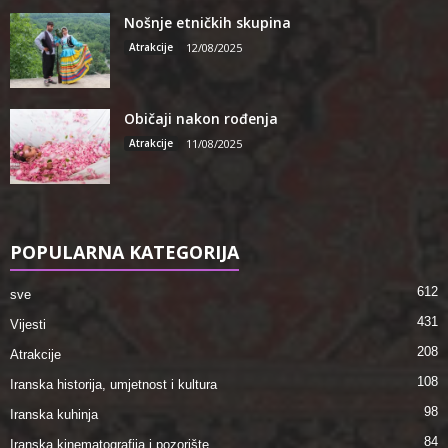
Nošnje etničkih skupina
Atrakcije
12/08/2025
Običaji nakon rođenja
Atrakcije
11/08/2025
POPULARNA KATEGORIJA
612
sve
431
Vijesti
208
Atrakcije
108
Iranska historija, umjetnost i kultura
98
Iranska kuhinja
84
Iranska kinematografija i pozorište