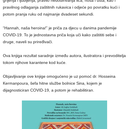
grljenja i ljubljenja, pravilo nedodirivanja lica, nosa i usta, kao i
pravilnog odlaganja zaštitnih rukavica i odjeće po povratku kući i
potom pranja ruku od najmanje dvadeset sekundi.
“Hannah, naša heroina!” je priča za djecu u danima pandemije
COVID-19. To je jednostavna priča koja uči kako zaštititi sebe i
druge, naveli su priređivači.
Ova knjiga rezultat saradnje između autora, ilustratora i prevoditelja
tokom njihove karantene kod kuće.
Objavljivanje ove knjige omogućeno je uz pomoć dr. Hosseina
Kermanpoura, šefa hitne službe bolnice Sina, kojem je
dijagnosticiran COVID-19, a potom je rehabilitiran.