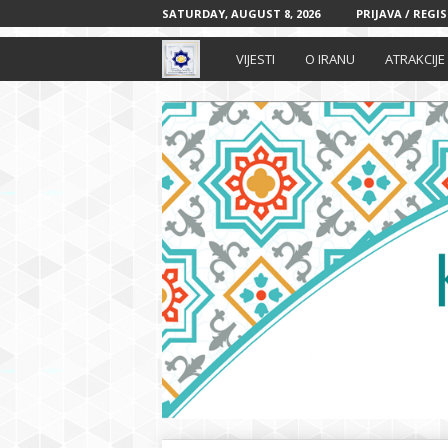
SATURDAY, AUGUST 8, 2026
PRIJAVA / REGI
I
VIJESTI
O IRANU
ATRAKCIJE
r
a
n
s
k
i
k
u