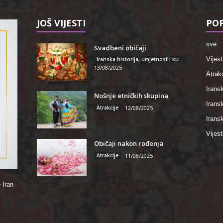
JOŠ VIJESTI
POP
sve
Svadbeni običaji
Vijest
Iranska historija, umjetnost i kultura
13/08/2025
Atrakc
Iransk
Nošnje etničkih skupina
Irans
Atrakcije
12/08/2025
Iransk
Vijest
Običaji nakon rođenja
Atrakcije
11/08/2025
 Iran