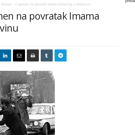
[inst
1.februar – U spomen na povratak Imama Homeinija u domovinu
omen na povratak Imama
vinu