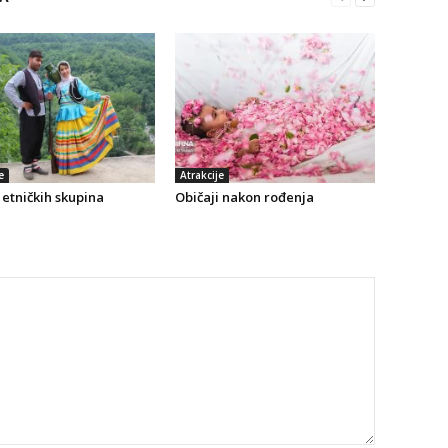
e
Atrakcije
etničkih skupina
Običaji nakon rođenja