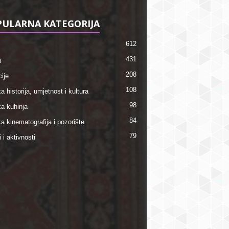
ULARNA KATEGORIJA
612
431
i
208
ije
108
a historija, umjetnost i kultura
98
ka kuhinja
84
a kinematografija i pozorište
79
i i aktivnosti