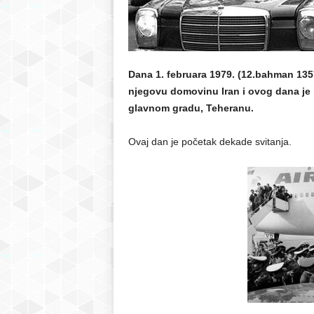
r
S
Dana 1. februara 1979. (12.bahman 1357
njegovu domovinu Iran i ovog dana je 
a
glavnom gradu, Teheranu.
r
Ovaj dan je početak dekade svitanja.
a
j
e
v
o