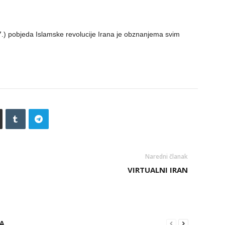
) pobjeda Islamske revolucije Irana je obznanjema svim
Naredni članak
VIRTUALNI IRAN
RA