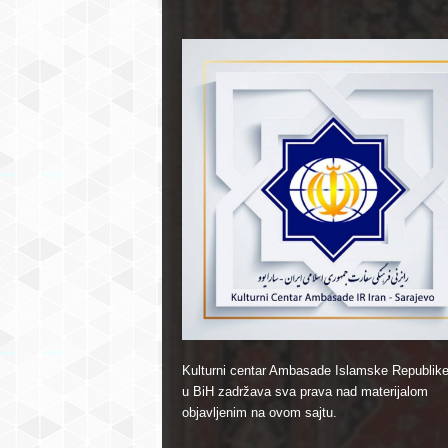
Kulturni centar Ambasade Islamske Republike
u BiH zadržava sva prava nad materijalom
objavljenim na ovom sajtu.