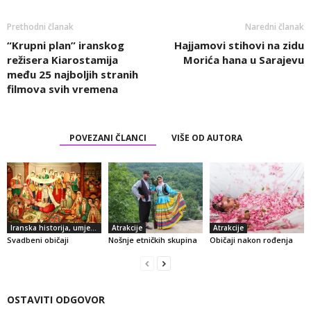
Prethodni članak
Naredni članak
“Krupni plan” iranskog
Hajjamovi stihovi na zidu
režisera Kiarostamija
Morića hana u Sarajevu
među 25 najboljih stranih
filmova svih vremena
POVEZANI ČLANCI
VIŠE OD AUTORA
Iranska historija, umjetnost i kultura
Atrakcije
Atrakcije
Svadbeni običaji
Nošnje etničkih skupina
Običaji nakon rođenja
OSTAVITI ODGOVOR