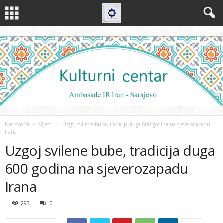
Naslovnica
Vijesti
Uzgoj svilene bube, tradicija duga 600 godina na sjeverozapadu
Irana
Uzgoj svilene bube, tradicija duga
600 godina na sjeverozapadu
Irana
293
0