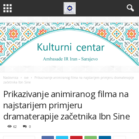
Naslovnica
sve
Prikazivanje animiranog filma na najstarijem primjeru dramaterapije
začetnika Ibn Sine
Prikazivanje animiranog filma na
najstarijem primjeru
dramaterapije začetnika Ibn Sine
62
0