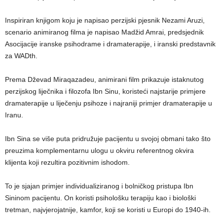
Inspiriran knjigom koju je napisao perzijski pjesnik Nezami Aruzi,
scenario animiranog filma je napisao Madžid Amrai, predsjednik
Asocijacije iranske psihodrame i dramaterapije, i iranski predstavnik
za WADth.
Prema Dževad Miraqazadeu, animirani film prikazuje istaknutog
perzijskog liječnika i filozofa Ibn Sinu, koristeći najstarije primjere
dramaterapije u liječenju psihoze i najraniji primjer dramaterapije u
Iranu.
Ibn Sina se više puta pridružuje pacijentu u svojoj obmani tako što
preuzima komplementarnu ulogu u okviru referentnog okvira
klijenta koji rezultira pozitivnim ishodom.
To je sjajan primjer individualiziranog i bolničkog pristupa Ibn
Sininom pacijentu. On koristi psihološku terapiju kao i biološki
tretman, najvjerojatnije, kamfor, koji se koristi u Europi do 1940-ih.