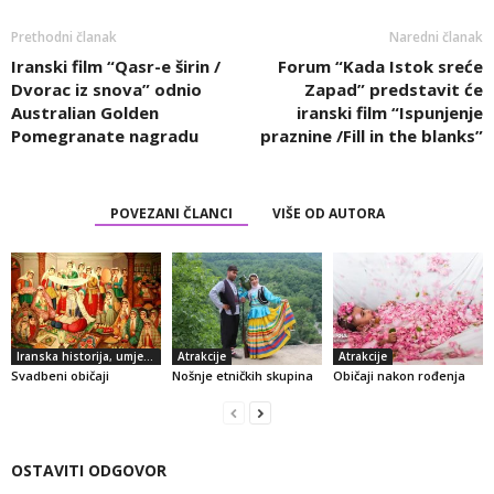
Prethodni članak
Naredni članak
Iranski film “Qasr-e širin /
Forum “Kada Istok sreće
Dvorac iz snova” odnio
Zapad” predstavit će
Australian Golden
iranski film “Ispunjenje
Pomegranate nagradu
praznine /Fill in the blanks”
POVEZANI ČLANCI
VIŠE OD AUTORA
Iranska historija, umjetnost i kultura
Atrakcije
Atrakcije
Svadbeni običaji
Nošnje etničkih skupina
Običaji nakon rođenja
OSTAVITI ODGOVOR