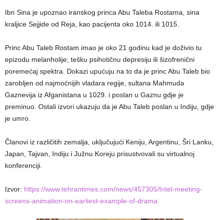
Ibn Sina je upoznao iranskog princa Abu Taleba Rostama, sina
kraljice Sejjide od Reja, kao pacijenta oko 1014. ili 1015.
Princ Abu Taleb Rostam imao je oko 21 godinu kad je doživio tu
epizodu melanholije; tešku psihotičnu depresiju ili šizofrenični
poremećaj spektra. Dokazi upućuju na to da je princ Abu Taleb bio
zarobljen od najmoćnijih vladara regije, sultana Mahmuda
Gaznevija iz Afganistana u 1029. i poslan u Gaznu gdje je
preminuo. Ostali izvori ukazuju da je Abu Taleb poslan u Indiju, gdje
je umro.
Članovi iz različitih zemalja, uključujući Keniju, Argentinu, Šri Lanku,
Japan, Tajvan, Indiju i Južnu Koreju prisustvovali su virtualnoj
konferenciji.
Izvor:
https://www.tehrantimes.com/news/457305/Intel-meeting-
screens-animation-on-earliest-example-of-drama