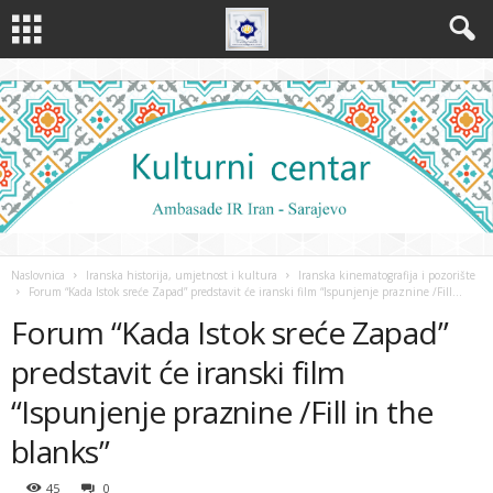
Naslovnica
Iranska historija, umjetnost i kultura
Iranska kinematografija i pozorište
Forum “Kada Istok sreće Zapad” predstavit će iranski film “Ispunjenje praznine /Fill...
Forum “Kada Istok sreće Zapad”
predstavit će iranski film
“Ispunjenje praznine /Fill in the
blanks”
45
0