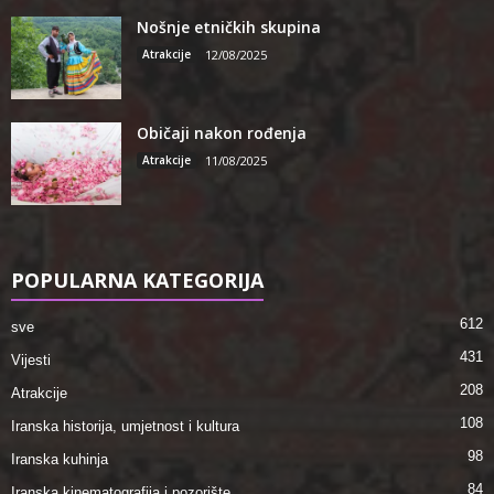
Nošnje etničkih skupina
Atrakcije
12/08/2025
Običaji nakon rođenja
Atrakcije
11/08/2025
POPULARNA KATEGORIJA
612
sve
431
Vijesti
208
Atrakcije
108
Iranska historija, umjetnost i kultura
98
Iranska kuhinja
84
Iranska kinematografija i pozorište