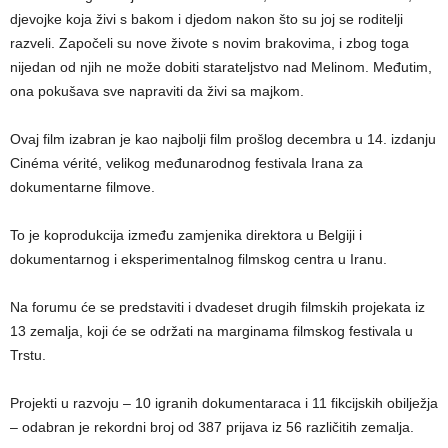
djevojke koja živi s bakom i djedom nakon što su joj se roditelji
razveli. Započeli su nove živote s novim brakovima, i zbog toga
nijedan od njih ne može dobiti starateljstvo nad Melinom. Međutim,
ona pokušava sve napraviti da živi sa majkom.
Ovaj film izabran je kao najbolji film prošlog decembra u 14. izdanju
Cinéma vérité, velikog međunarodnog festivala Irana za
dokumentarne filmove.
To je koprodukcija između zamjenika direktora u Belgiji i
dokumentarnog i eksperimentalnog filmskog centra u Iranu.
Na forumu će se predstaviti i dvadeset drugih filmskih projekata iz
13 zemalja, koji će se održati na marginama filmskog festivala u
Trstu.
Projekti u razvoju – 10 igranih dokumentaraca i 11 fikcijskih obilježja
– odabran je rekordni broj od 387 prijava iz 56 različitih zemalja.