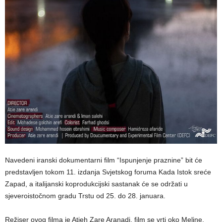
Navedeni iranski dokumentarni film “Ispunjenje praznine” bit će
predstavljen tokom 11. izdanja Svjetskog foruma Kada Istok sreće
Zapad, a italijanski koprodukcijski sastanak će se održati u
sjeveroistočnom gradu Trstu od 25. do 28. januara.
Režiser ovog filma je Atieh Zare Aranadi, film se vrti oko Meline,