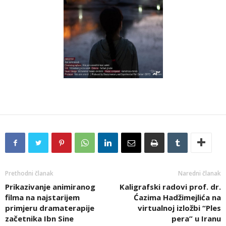
Prethodni članak
Naredni članak
Prikazivanje animiranog
Kaligrafski radovi prof. dr.
filma na najstarijem
Ćazima Hadžimejlića na
primjeru dramaterapije
virtualnoj izložbi “Ples
začetnika Ibn Sine
pera” u Iranu