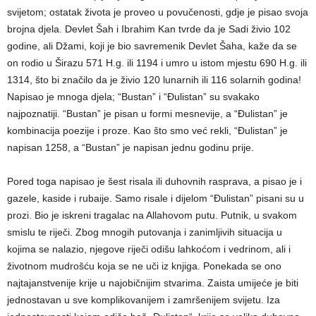
svijetom; ostatak života je proveo u povučenosti, gdje je pisao svoja
brojna djela. Devlet Šah i Ibrahim Kan tvrde da je Sadi živio 102
godine, ali Džami, koji je bio savremenik Devlet Šaha, kaže da se
on rodio u Širazu 571 H.g. ili 1194 i umro u istom mjestu 690 H.g. ili
1314, što bi značilo da je živio 120 lunarnih ili 116 solarnih godina!
Napisao je mnoga djela; “Bustan” i “Đulistan” su svakako
najpoznatiji. “Bustan” je pisan u formi mesnevije, a “Đulistan” je
kombinacija poezije i proze. Kao što smo već rekli, “Đulistan” je
napisan 1258, a “Bustan” je napisan jednu godinu prije.
Pored toga napisao je šest risala ili duhovnih rasprava, a pisao je i
gazele, kaside i rubaije. Samo risale i dijelom “Đulistan” pisani su u
prozi. Bio je iskreni tragalac na Allahovom putu. Putnik, u svakom
smislu te riječi. Zbog mnogih putovanja i zanimljivih situacija u
kojima se nalazio, njegove riječi odišu lahkoćom i vedrinom, ali i
životnom mudrošću koja se ne uči iz knjiga. Ponekada se ono
najtajanstvenije krije u najobičnijim stvarima. Zaista umijeće je biti
jednostavan u sve komplikovanijem i zamršenijem svijetu. Iza