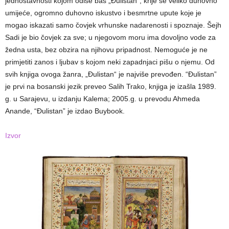
jednostavnosti kojom odiše baš „Đulistan“, krije se veliko duhovno
umijeće, ogromno duhovno iskustvo i besmrtne upute koje je
mogao iskazati samo čovjek vrhunske nadarenosti i spoznaje. Šejh
Sadi je bio čovjek za sve; u njegovom moru ima dovoljno vode za
žedna usta, bez obzira na njihovu pripadnost. Nemoguće je ne
primjetiti zanos i ljubav s kojom neki zapadnjaci pišu o njemu. Od
svih knjiga ovoga žanra, „Đulistan“ je najviše prevođen. “Đulistan”
je prvi na bosanski jezik preveo Salih Trako, knjiga je izašla 1989.
g. u Sarajevu, u izdanju Kalema; 2005.g. u prevodu Ahmeda
Anande, “Đulistan” je izdao Buybook.
Izvor