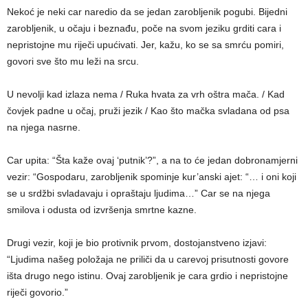
Nekoć je neki car naredio da se jedan zarobljenik pogubi. Bijedni
zarobljenik, u očaju i beznađu, poče na svom jeziku grditi cara i
nepristojne mu riječi upućivati. Jer, kažu, ko se sa smrću pomiri,
govori sve što mu leži na srcu.
U nevolji kad izlaza nema / Ruka hvata za vrh oštra mača. / Kad
čovjek padne u očaj, pruži jezik / Kao što mačka svladana od psa
na njega nasrne.
Car upita: “Šta kaže ovaj ‘putnik’?”, a na to će jedan dobronamjerni
vezir: “Gospodaru, zarobljenik spominje kur’anski ajet: “… i oni koji
se u srdžbi svladavaju i opraštaju ljudima…” Car se na njega
smilova i odusta od izvršenja smrtne kazne.
Drugi vezir, koji je bio protivnik prvom, dostojanstveno izjavi:
“Ljudima našeg položaja ne priliči da u carevoj prisutnosti govore
išta drugo nego istinu. Ovaj zarobljenik je cara grdio i nepristojne
riječi govorio.”