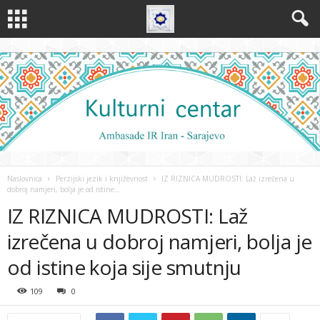
Naslovnica
Perzijski jezik i književnost
IZ RIZNICA MUDROSTI: Laž izrečena u
dobroj namjeri, bolja je od istine...
IZ RIZNICA MUDROSTI: Laž
izrečena u dobroj namjeri, bolja je
od istine koja sije smutnju
109
0