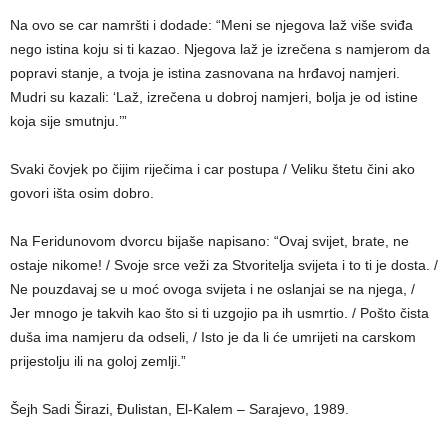
Na ovo se car namršti i dodade: “Meni se njegova laž više sviđa
nego istina koju si ti kazao. Njegova laž je izrečena s namjerom da
popravi stanje, a tvoja je istina zasnovana na hrđavoj namjeri.
Mudri su kazali: ‘Laž, izrečena u dobroj namjeri, bolja je od istine
koja sije smutnju.’”
Svaki čovjek po čijim riječima i car postupa / Veliku štetu čini ako
govori išta osim dobro.
Na Feridunovom dvorcu bijaše napisano: “Ovaj svijet, brate, ne
ostaje nikome! / Svoje srce veži za Stvoritelja svijeta i to ti je dosta. /
Ne pouzdavaj se u moć ovoga svijeta i ne oslanjai se na njega, /
Jer mnogo je takvih kao što si ti uzgojio pa ih usmrtio. / Pošto čista
duša ima namjeru da odseli, / Isto je da li će umrijeti na carskom
prijestolju ili na goloj zemlji.”
Šejh Sadi Širazi, Đulistan, El-Kalem – Sarajevo, 1989.