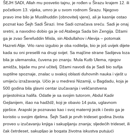
ŠEJH SADI, Allah mu posvetio tajnu, je rođen u Širazu krajem 12. ili
početkom 13. vijeka, umro je u svom rodnom Širazu. Njegovo
pravo ime bilo je Muslihuddin (obnovitelj vjere), ali je kasnije ostao
poznat kao Šejh Sadi Širazi. Ime Sadi označava sreću. Sadi je onaj
sretni, a navodno dobio ga je od Atabega Sada bin Zengija. Džami
ga je zvao Šerefuddin Misla, sin Abdullahov i Alevija – potomak
Hazreti Alije. Vrlo rano izgubio je oba roditelja, bio je još uvijek dijete
kada su oni preselili na drugi svijet. Sa majčine strane Sadijeva loza
bila je ulemanska, čuvena po znanju. Mula Kutb Ulema, njegov
amidža, bijaše mu prvi učitelj. Džami navodi da je Sadi bio sufija
suptilne spoznaje, znalac u svakoj oblasti duhovnih nauka i vješt u
umijeću izražavanja. Učio je u medresi Nizamiji, u Bagdadu, koja je
500 godina bila glavni centar izučavanja i veličanstvena
prijestolnica halifa. Odatle je sa svojim tutorom, Abdul Kadir
Gejlanijem, išao na hadždž, koji je obavio 14 puta, uglavnom
pješice. Arapski je poznavao kao i svoj maternji jezik i često ga je
koristio u svojim djelima. Šejh Sadi je prvih trideset godina života
proveo u izučavanju knjiga i sakupljanju znanja; sljedećih trideset, ili
čak četrdeset, sakupljao je bogata životna iskustva putujući