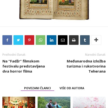
Prethodni članak
Naredni članak
Na “Fadžr” filmskom
Međunarodna izložba
festivalu predstavljena
turizma i rukotvorina
dva horror filma
Teherana
POVEZANI ČLANCI
VIŠE OD AUTORA