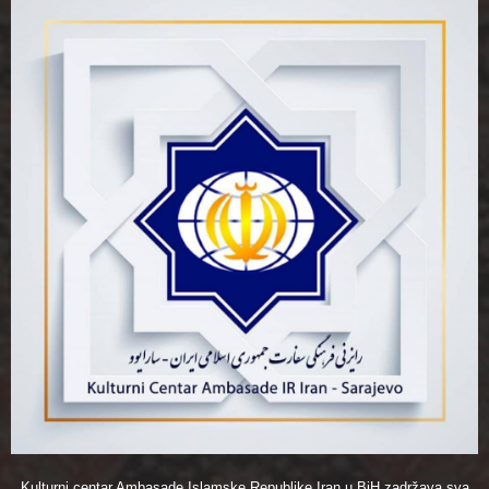
Kulturni centar Ambasade Islamske Republike Iran u BiH zadržava sva