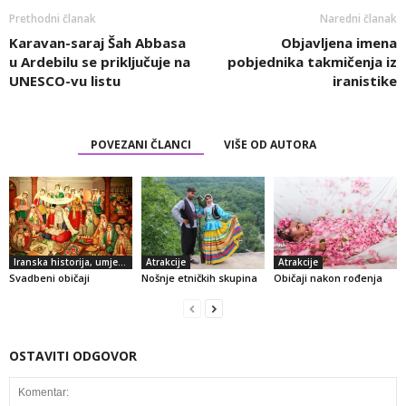
Prethodni članak
Naredni članak
Karavan-saraj Šah Abbasa
Objavljena imena
u Ardebilu se priključuje na
pobjednika takmičenja iz
UNESCO-vu listu
iranistike
POVEZANI ČLANCI
VIŠE OD AUTORA
Iranska historija, umjetnost i kultura
Atrakcije
Atrakcije
Svadbeni običaji
Nošnje etničkih skupina
Običaji nakon rođenja
OSTAVITI ODGOVOR