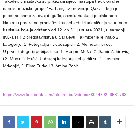
Također, u nastavku su prikazani isječci nastupa tradicionalne
iranske muzičke grupe “Farhang” iz provincije Qazvin, koja je
posebno samo za ovaj događaj snimila nastup i poslala nam.
Na kraju programa proglašeni su pobjednici takmičenja sa temom
iranistike koje je održano od 12. do 31. januara 2021., u saradnji
IKC-a i IRIB predstavništva u Sarajevu. Takmičenje je imalo 2
kategorije: 1. Fotografija i videozapisi i 2. Memoari i priče.
U prvoj kategoriji pobijedili su: 1. Merjem Meša, 2. Samir Zahirović,
i 3. Munir Tufekčić. U drugoj kategoriji pobijedili su: 1. Jasmina
Mrkonjić, 2. Elma Turko i 3. Amina Bašić.
https://www.facebook.com/infoiran.ba/videos/5804439229581793