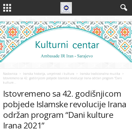
Naslovnica
Iranska historija, umjetnost i kultura
Iranska tradicionalna muzika
Istovremeno sa 42. godišnjicom pobjede Islamske revolucije Irana održan program “Dani
kulture...
Istovremeno sa 42. godišnjicom
pobjede Islamske revolucije Irana
održan program “Dani kulture
Irana 2021”