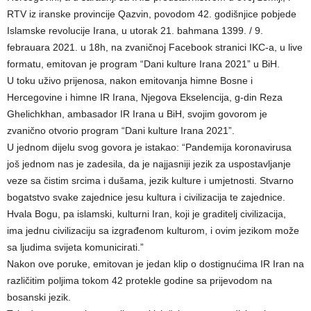
RTV iz iranske provincije Qazvin, povodom 42. godišnjice pobjede
Islamske revolucije Irana, u utorak 21. bahmana 1399. / 9.
febrauara 2021. u 18h, na zvaničnoj Facebook stranici IKC-a, u live
formatu, emitovan je program “Dani kulture Irana 2021” u BiH.
U toku uživo prijenosa, nakon emitovanja himne Bosne i
Hercegovine i himne IR Irana, Njegova Ekselencija, g-din Reza
Ghelichkhan, ambasador IR Irana u BiH, svojim govorom je
zvanično otvorio program “Dani kulture Irana 2021”.
U jednom dijelu svog govora je istakao: “Pandemija koronavirusa
još jednom nas je zadesila, da je najjasniji jezik za uspostavljanje
veze sa čistim srcima i dušama, jezik kulture i umjetnosti. Stvarno
bogatstvo svake zajednice jesu kultura i civilizacija te zajednice.
Hvala Bogu, pa islamski, kulturni Iran, koji je graditelj civilizacija,
ima jednu civilizaciju sa izgrađenom kulturom, i ovim jezikom može
sa ljudima svijeta komunicirati.”
Nakon ove poruke, emitovan je jedan klip o dostignućima IR Iran na
različitim poljima tokom 42 protekle godine sa prijevodom na
bosanski jezik.