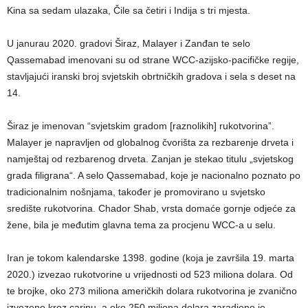
Kina sa sedam ulazaka, Čile sa četiri i Indija s tri mjesta.
U janurau 2020. gradovi Širaz, Malayer i Zanđan te selo
Qassemabad imenovani su od strane WCC-azijsko-pacifičke regije,
stavljajući iranski broj svjetskih obrtničkih gradova i sela s deset na
14.
Širaz je imenovan “svjetskim gradom [raznolikih] rukotvorina”.
Malayer je napravljen od globalnog čvorišta za rezbarenje drveta i
namještaj od rezbarenog drveta. Zanjan je stekao titulu „svjetskog
grada filigrana“. A selo Qassemabad, koje je nacionalno poznato po
tradicionalnim nošnjama, također je promovirano u svjetsko
središte rukotvorina. Chador Shab, vrsta domaće gornje odjeće za
žene, bila je međutim glavna tema za procjenu WCC-a u selu.
Iran je tokom kalendarske 1398. godine (koja je završila 19. marta
2020.) izvezao rukotvorine u vrijednosti od 523 miliona dolara. Od
te brojke, oko 273 miliona američkih dolara rukotvorina je zvanično
izvezeno kroz carinu, a oko 250 miliona dolara zaradjeno je