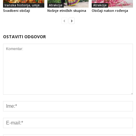
Iranska historija, umjetnost i kultura
Atrakcije
Atrakcije
Svadbeni običaji
Nošnje etničkih skupina
Običaji nakon rođenja
OSTAVITI ODGOVOR