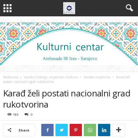
Naslovnica
Iranska historija, umjetnost i kultura
Iranske umjetnine
Karađ želi
postati nacionalni grad rukotvorina
Karađ želi postati nacionalni grad
rukotvorina
183
0
Share