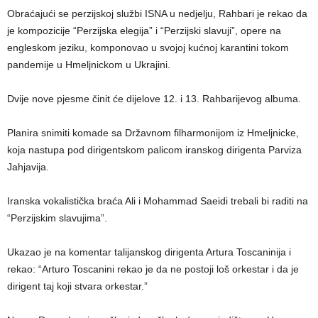
Obraćajući se perzijskoj službi ISNA u nedjelju, Rahbari je rekao da
je kompozicije “Perzijska elegija” i “Perzijski slavuji”, opere na
engleskom jeziku, komponovao u svojoj kućnoj karantini tokom
pandemije u Hmeljnickom u Ukrajini.
Dvije nove pjesme činit će dijelove 12. i 13. Rahbarijevog albuma.
Planira snimiti komade sa Državnom filharmonijom iz Hmeljnicke,
koja nastupa pod dirigentskom palicom iranskog dirigenta Parviza
Jahjavija.
Iranska vokalistička braća Ali i Mohammad Saeidi trebali bi raditi na
“Perzijskim slavujima”.
Ukazao je na komentar talijanskog dirigenta Artura Toscaninija i
rekao: “Arturo Toscanini rekao je da ne postoji loš orkestar i da je
dirigent taj koji stvara orkestar.”