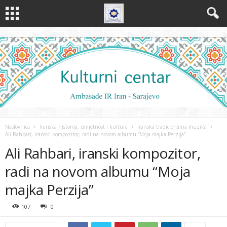
Naslovnica
Iranska historija, umjetnost i kultura
Iranska tradicionalna muzika
Ali Rahbari, iranski kompozitor, radi na novom albumu “Moja majka Perzija”
Ali Rahbari, iranski kompozitor,
radi na novom albumu “Moja
majka Perzija”
107
0