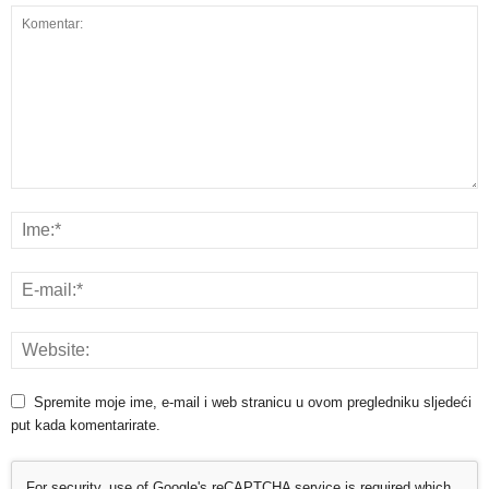
Spremite moje ime, e-mail i web stranicu u ovom pregledniku sljedeći
put kada komentarirate.
For security, use of Google's reCAPTCHA service is required which