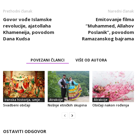
Prethodni članak
Naredni članak
Govor vođe Islamske
Emitovanje filma
revolucije, ajatollaha
“Muhammed, Allahov
Khameneija, povodom
Poslanik”, povodom
Dana Kudsa
Ramazanskog bajrama
POVEZANI ČLANCI
VIŠE OD AUTORA
Iranska historija, umjetnost i kultura
Atrakcije
Atrakcije
Svadbeni običaji
Nošnje etničkih skupina
Običaji nakon rođenja
OSTAVITI ODGOVOR