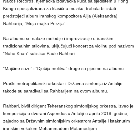
Naxos Records, njemačka izdavačka kuća sa sjedištem u Hong
Kongu specijalizirana za klasičnu muziku, trebala bi izdati
predstojeći album iranskog kompozitora Alija (Aleksandra)
Rahbarija, “Moja majka Perzija”.
Na albumu se nalaze melodije i improvizacije u iranskim
tradicionalnim stilovima, uključujući koncert za violinu pod nazivom
“Nohe Khan” solistice Paule Rahbari.
“Majčine suze” i “Dječija molitva” druge su pjesme na albumu.
Praški metropolitanski orkestar i Državna simfonija iz Antalije
takođe su sarađivali sa Rahbarijem na ovom albumu.
Rahbari, bivši dirigent Teheranskog simfonijskog orkestra, izveo je
kompoziciju u dvorani Aspendos u Antaliji u aprilu 2018. godine,
zajedno sa Državnim simfonijskim orkestrom Antalije i istaknutim
iranskim vokalom Mohammadom Motamedijem.