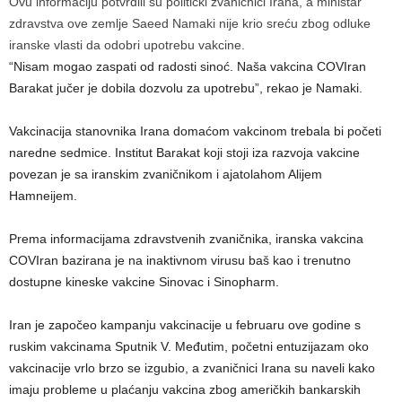
Ovu informaciju potvrdili su politički zvaničnici Irana, a ministar
zdravstva ove zemlje Saeed Namaki nije krio sreću zbog odluke
iranske vlasti da odobri upotrebu vakcine.
“Nisam mogao zaspati od radosti sinoć. Naša vakcina COVIran
Barakat jučer je dobila dozvolu za upotrebu”, rekao je Namaki.
Vakcinacija stanovnika Irana domaćom vakcinom trebala bi početi
naredne sedmice. Institut Barakat koji stoji iza razvoja vakcine
povezan je sa iranskim zvaničnikom i ajatolahom Alijem
Hamneijem.
Prema informacijama zdravstvenih zvaničnika, iranska vakcina
COVIran bazirana je na inaktivnom virusu baš kao i trenutno
dostupne kineske vakcine Sinovac i Sinopharm.
Iran je započeo kampanju vakcinacije u februaru ove godine s
ruskim vakcinama Sputnik V. Međutim, početni entuzijazam oko
vakcinacije vrlo brzo se izgubio, a zvaničnici Irana su naveli kako
imaju probleme u plaćanju vakcina zbog američkih bankarskih