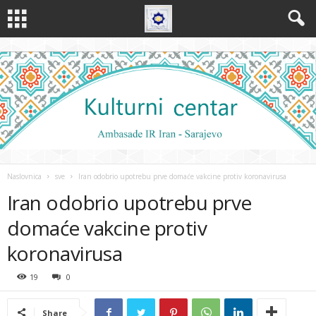
Naslovnica
sve
Iran odobrio upotrebu prve domaće vakcine protiv koronavirusa
Iran odobrio upotrebu prve
domaće vakcine protiv
koronavirusa
19
0
Share