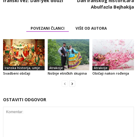
Iranski vez: Dah-yek douzi
Dan iranskog historičara
Abulfazla Bejhakija
POVEZANI ČLANCI
VIŠE OD AUTORA
Iranska historija, umjetnost i kultura
Atrakcije
Atrakcije
Svadbeni običaji
Nošnje etničkih skupina
Običaji nakon rođenja
OSTAVITI ODGOVOR