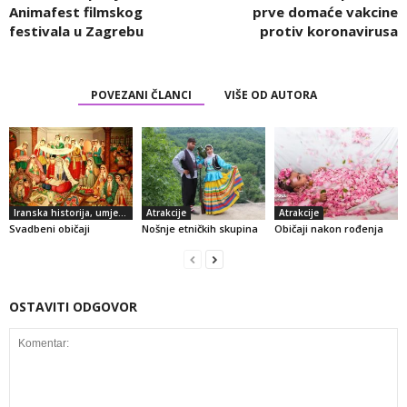
Animafest filmskog
prve domaće vakcine
festivala u Zagrebu
protiv koronavirusa
POVEZANI ČLANCI
VIŠE OD AUTORA
Iranska historija, umjetnost i kultura
Atrakcije
Atrakcije
Svadbeni običaji
Nošnje etničkih skupina
Običaji nakon rođenja
OSTAVITI ODGOVOR