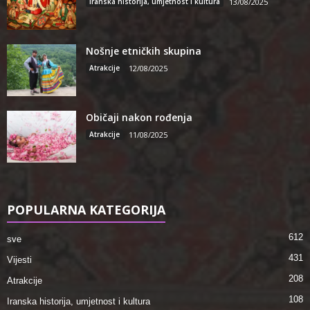
Iranska historija, umjetnost i kultura
13/08/2025
Nošnje etničkih skupina
Atrakcije
12/08/2025
Običaji nakon rođenja
Atrakcije
11/08/2025
POPULARNA KATEGORIJA
612
sve
431
Vijesti
208
Atrakcije
108
Iranska historija, umjetnost i kultura