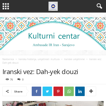
Naslovnica
Iranska historija, umjetnost i kultura
Iranske umjetnine
Iranski vez:
Dah-yek douzi
Iranski vez: Dah-yek douzi
76
0
Share