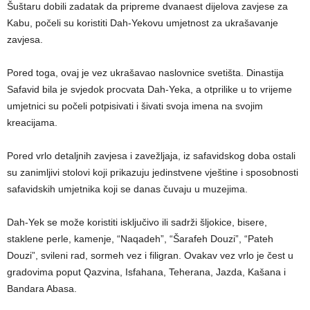
Šuštaru dobili zadatak da pripreme dvanaest dijelova zavjese za
Kabu, počeli su koristiti Dah-Yekovu umjetnost za ukrašavanje
zavjesa.
Pored toga, ovaj je vez ukrašavao naslovnice svetišta. Dinastija
Safavid bila je svjedok procvata Dah-Yeka, a otprilike u to vrijeme
umjetnici su počeli potpisivati i šivati svoja imena na svojim
kreacijama.
Pored vrlo detaljnih zavjesa i zavežljaja, iz safavidskog doba ostali
su zanimljivi stolovi koji prikazuju jedinstvene vještine i sposobnosti
safavidskih umjetnika koji se danas čuvaju u muzejima.
Dah-Yek se može koristiti isključivo ili sadrži šljokice, bisere,
staklene perle, kamenje, “Naqadeh”, “Šarafeh Douzi”, “Pateh
Douzi”, svileni rad, sormeh vez i filigran. Ovakav vez vrlo je čest u
gradovima poput Qazvina, Isfahana, Teherana, Jazda, Kašana i
Bandara Abasa.