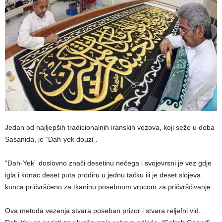
Jedan od najljepših tradicionalnih iranskih vezova, koji seže u doba
Sasanida, je “Dah-yek douzi”.
“Dah-Yek” doslovno znači desetinu nečega i svojevrsni je vez gdje
igla i konac deset puta prodiru u jednu tačku ili je deset slojeva
konca pričvršćeno za tkaninu posebnom vrpcom za pričvršćivanje.
Ova metoda vezenja stvara poseban prizor i stvara reljefni vid.