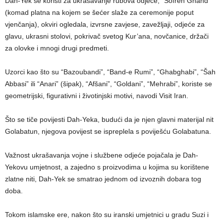
Dah-Yek se koristi za ukrašavanje rubova odjeće, “Sofreh Ghand”
(komad platna na kojem se šećer slaže za ceremonije poput
vjenčanja), okviri ogledala, izvrsne zavjese, zavežljaji, odjeće za
glavu, ukrasni stolovi, pokrivač svetog Kur’ana, novčanice, držači
za olovke i mnogi drugi predmeti.
Uzorci kao što su “Bazoubandi”, “Band-e Rumi”, “Ghabghabi”, “Šah
Abbasi” ili “Anari” (šipak), “Afšani”, “Goldani”, “Mehrabi”, koriste se
geometrijski, figurativni i životinjski motivi, navodi Visit Iran.
Što se tiče povijesti Dah-Yeka, budući da je njen glavni materijal nit
Golabatun, njegova povijest se ispreplela s poviješću Golabatuna.
Važnost ukrašavanja vojne i službene odjeće pojačala je Dah-
Yekovu umjetnost, a zajedno s proizvodima u kojima su korištene
zlatne niti, Dah-Yek se smatrao jednom od izvoznih dobara tog
doba.
Tokom islamske ere, nakon što su iranski umjetnici u gradu Suzi i