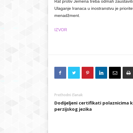
Rat protiv Jemena treba odmah zaustaviti;
Ulaganje Iranaca u inostranstvu je priorit
menadžment.
IZVOR
Prethodni članak
Dodijeljeni certifikati polaznicima 
perzijskog jezika