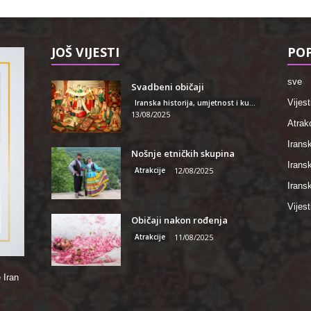
JOŠ VIJESTI
POP
sve
Svadbeni običaji
Vijest
Iranska historija, umjetnost i kultura
13/08/2025
Atrakc
Iransk
Nošnje etničkih skupina
Irans
Atrakcije
12/08/2025
Iransk
Vijest
Običaji nakon rođenja
Atrakcije
11/08/2025
 Iran