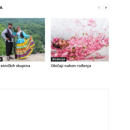
RA
e
Atrakcije
etničkih skupina
Običaji nakon rođenja