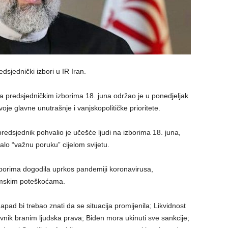
sjednički izbori u IR Iran.
 na predsjedničkim izborima 18. juna održao je u ponedjeljak
je glavne unutrašnje i vanjskopolitičke prioritete.
predsjednik pohvalio je učešće ljudi na izborima 18. juna,
alo “važnu poruku” cijelom svijetu.
izborima dogodila uprkos pandemiji koronavirusa,
nomskim poteškoćama.
apad bi trebao znati da se situacija promijenila; Likvidnost
vnik branim ljudska prava; Biden mora ukinuti sve sankcije;