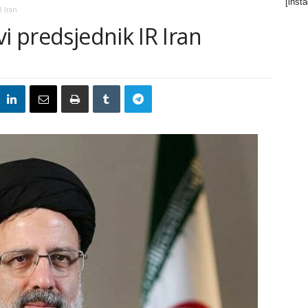
[inst
R Iran
i predsjednik IR Iran