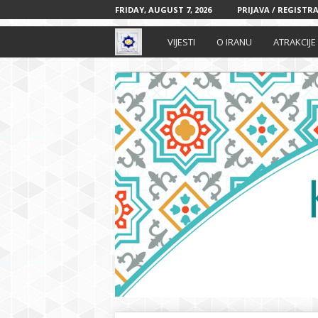
FRIDAY, AUGUST 7, 2026
PRIJAVA / REGISTRA
I
VIJESTI
O IRANU
ATRAKCIJE
r
a
n
s
k
i
k
u