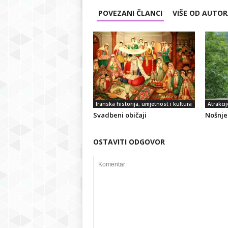
POVEZANI ČLANCI
VIŠE OD AUTO
Iranska historija, umjetnost i kultura
Atrakcij
Svadbeni običaji
Nošnje 
OSTAVITI ODGOVOR