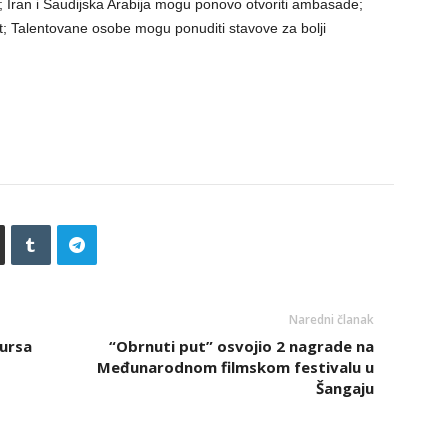
 Iran i Saudijska Arabija mogu ponovo otvoriti ambasade;
et; Talentovane osobe mogu ponuditi stavove za bolji
Naredni članak
kursa
“Obrnuti put” osvojio 2 nagrade na
Međunarodnom filmskom festivalu u
Šangaju