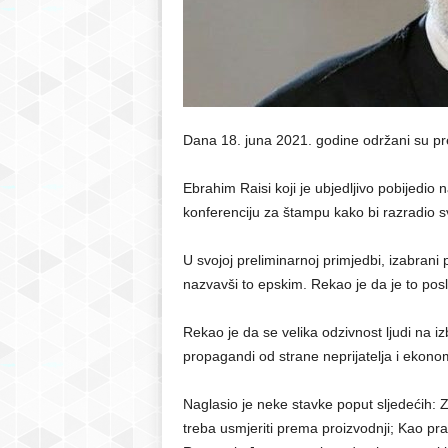
r
S
a
Dana 18. juna 2021. godine održani su pred
r
Ebrahim Raisi koji je ubjedljivo pobijedio
konferenciju za štampu kako bi razradio svo
a
U svojoj preliminarnoj primjedbi, izabrani 
j
nazvavši to epskim. Rekao je da je to posl
e
Rekao je da se velika odzivnost ljudi na 
v
propagandi od strane neprijatelja i eko
o
Naglasio je neke stavke poput sljedećih: Z
treba usmjeriti prema proizvodnji; Kao pra