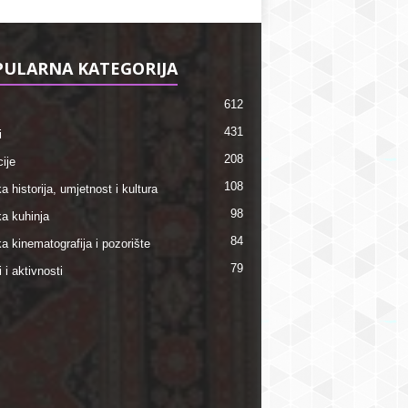
ULARNA KATEGORIJA
612
431
i
208
ije
108
a historija, umjetnost i kultura
98
ka kuhinja
84
a kinematografija i pozorište
79
i i aktivnosti