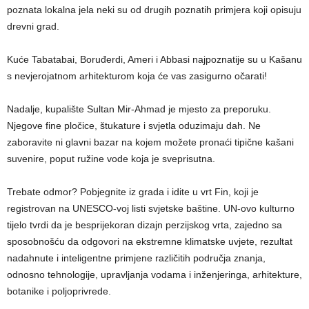
poznata lokalna jela neki su od drugih poznatih primjera koji opisuju
drevni grad.
Kuće Tabatabai, Boruđerdi, Ameri i Abbasi najpoznatije su u Kašanu
s nevjerojatnom arhitekturom koja će vas zasigurno očarati!
Nadalje, kupalište Sultan Mir-Ahmad je mjesto za preporuku.
Njegove fine pločice, štukature i svjetla oduzimaju dah. Ne
zaboravite ni glavni bazar na kojem možete pronaći tipične kašani
suvenire, poput ružine vode koja je sveprisutna.
Trebate odmor? Pobjegnite iz grada i idite u vrt Fin, koji je
registrovan na UNESCO-voj listi svjetske baštine. UN-ovo kulturno
tijelo tvrdi da je besprijekoran dizajn perzijskog vrta, zajedno sa
sposobnošću da odgovori na ekstremne klimatske uvjete, rezultat
nadahnute i inteligentne primjene različitih područja znanja,
odnosno tehnologije, upravljanja vodama i inženjeringa, arhitekture,
botanike i poljoprivrede.