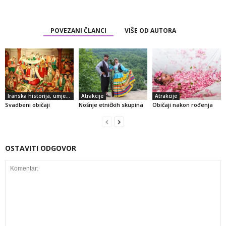
POVEZANI ČLANCI
VIŠE OD AUTORA
Iranska historija, umjetnost i kultura
Atrakcije
Atrakcije
Svadbeni običaji
Nošnje etničkih skupina
Običaji nakon rođenja
OSTAVITI ODGOVOR