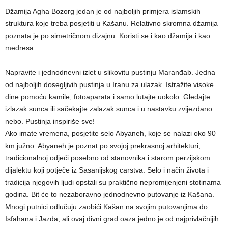
Džamija Agha Bozorg jedan je od najboljih primjera islamskih
struktura koje treba posjetiti u Kašanu. Relativno skromna džamija
poznata je po simetričnom dizajnu. Koristi se i kao džamija i kao
medresa.
Napravite i jednodnevni izlet u slikovitu pustinju Maranđab. Jedna
od najboljih dosegljivih pustinja u Iranu za ulazak. Istražite visoke
dine pomoću kamile, fotoaparata i samo lutajte uokolo. Gledajte
izlazak sunca ili sačekajte zalazak sunca i u nastavku zvijezdano
nebo. Pustinja inspiriše sve!
Ako imate vremena, posjetite selo Abyaneh, koje se nalazi oko 90
km južno. Abyaneh je poznat po svojoj prekrasnoj arhitekturi,
tradicionalnoj odjeći posebno od stanovnika i starom perzijskom
dijalektu koji potječe iz Sasanijskog carstva. Selo i način života i
tradicija njegovih ljudi opstali su praktično nepromijenjeni stotinama
godina. Bit će to nezaboravno jednodnevno putovanje iz Kašana.
Mnogi putnici odlučuju zaobići Kašan na svojim putovanjima do
Isfahana i Jazda, ali ovaj divni grad oaza jedno je od najprivlačnijih