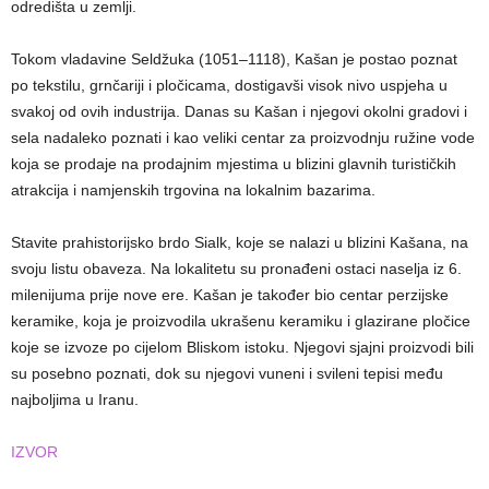
odredišta u zemlji.
Tokom vladavine Seldžuka (1051–1118), Kašan je postao poznat
po tekstilu, grnčariji i pločicama, dostigavši ​​visok nivo uspjeha u
svakoj od ovih industrija. Danas su Kašan i njegovi okolni gradovi i
sela nadaleko poznati i kao veliki centar za proizvodnju ružine vode
koja se prodaje na prodajnim mjestima u blizini glavnih turističkih
atrakcija i namjenskih trgovina na lokalnim bazarima.
Stavite prahistorijsko brdo Sialk, koje se nalazi u blizini Kašana, na
svoju listu obaveza. Na lokalitetu su pronađeni ostaci naselja iz 6.
milenijuma prije nove ere. Kašan je također bio centar perzijske
keramike, koja je proizvodila ukrašenu keramiku i glazirane pločice
koje se izvoze po cijelom Bliskom istoku. Njegovi sjajni proizvodi bili
su posebno poznati, dok su njegovi vuneni i svileni tepisi među
najboljima u Iranu.
IZVOR