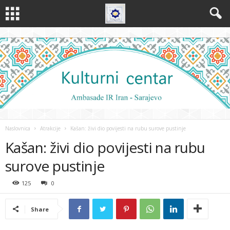
Naslovnica
Atrakcije
Kašan: živi dio povijesti na rubu surove pustinje
Kašan: živi dio povijesti na rubu
surove pustinje
125
0
Share