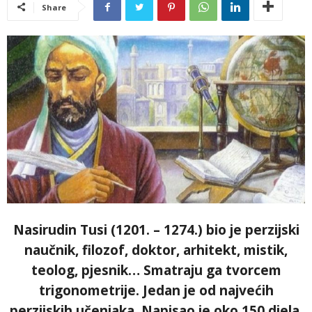
Share
Nasirudin Tusi (1201. – 1274.) bio je perzijski
naučnik, filozof, doktor, arhitekt, mistik,
teolog, pjesnik… Smatraju ga tvorcem
trigonometrije. Jedan je od najvećih
perzijskih učenjaka. Napisao je oko 150 djela,