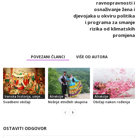
ravnopravnosti i
osnaživanje žena i
djevojaka u okviru politika
i programa za smanje
rizika od klimatskih
promjena
POVEZANI ČLANCI
VIŠE OD AUTORA
Iranska historija, umjetnost i kultura
Atrakcije
Atrakcije
Svadbeni običaji
Nošnje etničkih skupina
Običaji nakon rođenja
OSTAVITI ODGOVOR