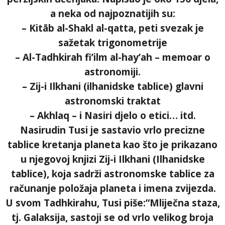
a neka od najpoznatijih su:
– Kitāb al-Shakl al-qatta, peti svezak je
sažetak trigonometrije
– Al-Tadhkirah fi’ilm al-hay’ah – memoar o
astronomiji.
– Zij-i Ilkhani (ilhanidske tablice) glavni
astronomski traktat
– Akhlaq – i Nasiri djelo o etici… itd.
Nasirudin Tusi je sastavio vrlo precizne
tablice kretanja planeta kao što je prikazano
u njegovoj knjizi Zij-i Ilkhani (Ilhanidske
tablice), koja sadrži astronomske tablice za
računanje položaja planeta i imena zvijezda.
U svom Tadhkirahu, Tusi piše:”Mliječna staza,
tj. Galaksija, sastoji se od vrlo velikog broja