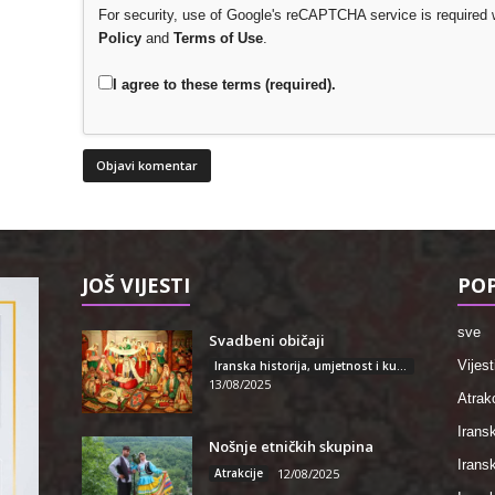
For security, use of Google's reCAPTCHA service is required 
Policy
and
Terms of Use
.
I agree to these terms (required).
JOŠ VIJESTI
POP
sve
Svadbeni običaji
Vijest
Iranska historija, umjetnost i kultura
13/08/2025
Atrakc
Iransk
Nošnje etničkih skupina
Irans
Atrakcije
12/08/2025