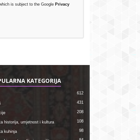
which is subject to the Google
Privacy
ULARNA KATEGORIJA
612
431
i
208
ije
108
a historija, umjetnost i kultura
98
ka kuhinja
84