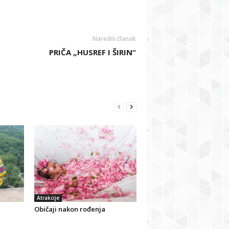
Naredni članak
PRIČA „HUSREF I ŠIRIN“
Atrakcije
Običaji nakon rođenja