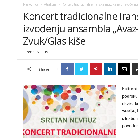
Naslovnica
Atrakcije
Koncert tradicionalne iranske muzike je u izvođenju
Koncert tradicionalne iran
izvođenju ansambla „Avaz
Zvuk/Glas kiše
186
0
Share
Kulturni
podršku 
okviru k
zemlje, 
izložbu 
povodom