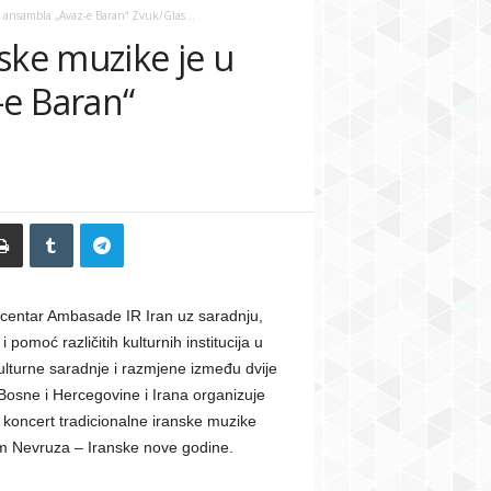
 ansambla „Avaz-e Baran“ Zvuk/Glas...
ske muzike je u
-e Baran“
 centar Ambasade IR Iran uz saradnju,
i pomoć različitih kulturnih institucija u
ulturne saradnje i razmjene između dvije
Bosne i Hercegovine i Irana organizuje
i koncert tradicionalne iranske muzike
 Nevruza – Iranske nove godine.