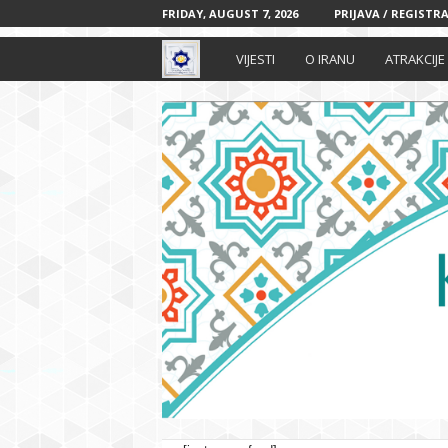
FRIDAY, AUGUST 7, 2026
PRIJAVA / REGISTRA
I
VIJESTI
O IRANU
ATRAKCIJE
r
a
n
s
k
i
k
u