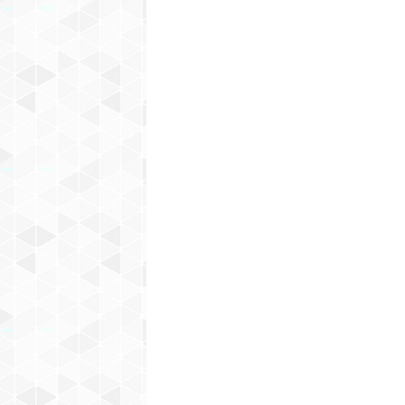
r
S
a
r
a
j
e
v
o