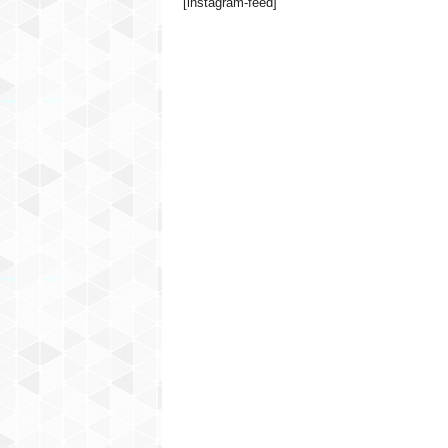
[instagram-feed]
l
t
u
r
n
i
c
e
n
t
a