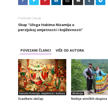
Prethodni članak
Skup “Uloga Hakima Nizamija u
perzijskoj umjetnosti i književnosti”
POVEZANI ČLANCI
VIŠE OD AUTORA
Iranska historija, umjetnost i kultura
Atrakcije
Svadbeni običaji
Nošnje etničkih skupina