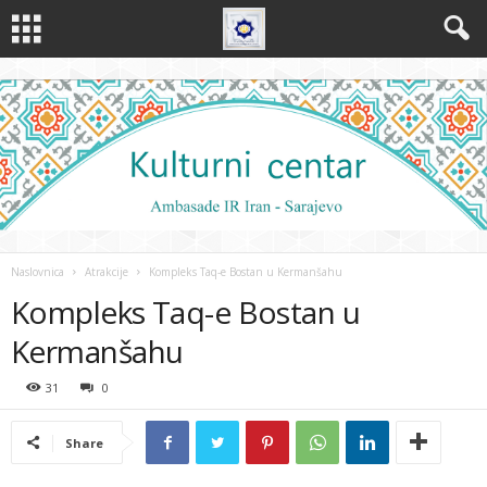
Naslovnica
Atrakcije
Kompleks Taq-e Bostan u Kermanšahu
Kompleks Taq-e Bostan u
Kermanšahu
31
0
Share