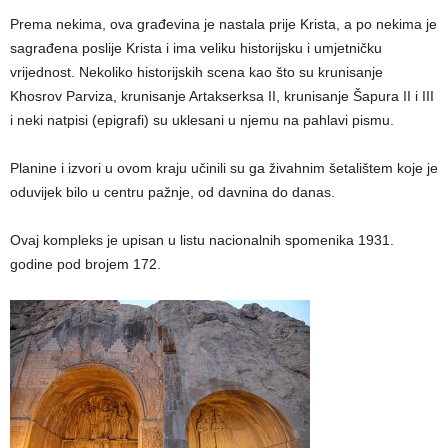
Prema nekima, ova građevina je nastala prije Krista, a po nekima je
sagrađena poslije Krista i ima veliku historijsku i umjetničku
vrijednost. Nekoliko historijskih scena kao što su krunisanje
Khosrov Parviza, krunisanje Artakserksa II, krunisanje Šapura II i III
i neki natpisi (epigrafi) su uklesani u njemu na pahlavi pismu.
Planine i izvori u ovom kraju učinili su ga živahnim šetalištem koje je
oduvijek bilo u centru pažnje, od davnina do danas.
Ovaj kompleks je upisan u listu nacionalnih spomenika 1931.
godine pod brojem 172.