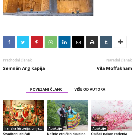
Prethodni članak
Naredni članak
Semnān Arg kapija
Vila Moffakham
POVEZANI ČLANCI
VIŠE OD AUTORA
Iranska historija, umjetnost i kultura
Atrakcije
Atrakcije
Svadbeni običaji
Nošnje etničkih skupina
Običaji nakon rođenja