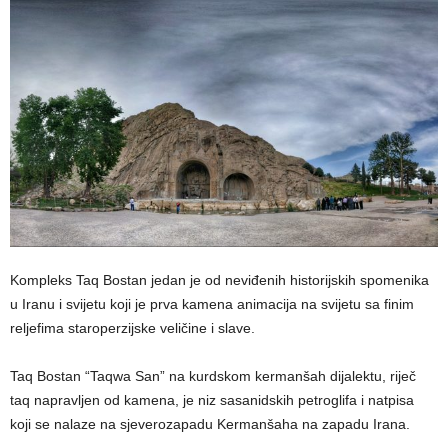
Kompleks Taq Bostan jedan je od neviđenih historijskih spomenika
u Iranu i svijetu koji je prva kamena animacija na svijetu sa finim
reljefima staroperzijske veličine i slave.
Taq Bostan “Taqwa San” na kurdskom kermanšah dijalektu, riječ
taq napravljen od kamena, je niz sasanidskih petroglifa i natpisa
koji se nalaze na sjeverozapadu Kermanšaha na zapadu Irana.