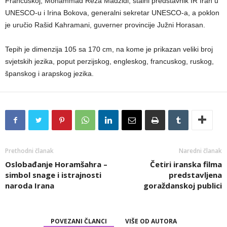
Francuskoj, Mohammad Reza Madžidi, stalni predstavnik IR Iran u
UNESCO-u i Irina Bokova, generalni sekretar UNESCO-a, a poklon
je uručio Rašid Kahramani, guverner provincije Južni Horasan.
Tepih je dimenzija 105 sa 170 cm, na kome je prikazan veliki broj
svjetskih jezika, poput perzijskog, engleskog, francuskog, ruskog,
španskog i arapskog jezika.
Prethodni članak
Naredni članak
Oslobađanje Horamšahra –
Četiri iranska filma
simbol snage i istrajnosti
predstavljena
naroda Irana
goraždanskoj publici
POVEZANI ČLANCI
VIŠE OD AUTORA