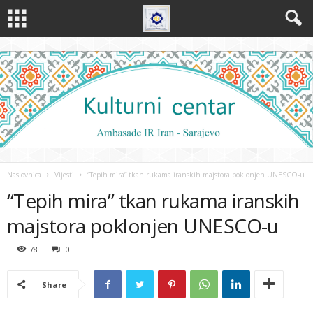
Naslovnica
Vijesti
“Tepih mira” tkan rukama iranskih majstora poklonjen UNESCO-u
“Tepih mira” tkan rukama iranskih
majstora poklonjen UNESCO-u
78
0
Share