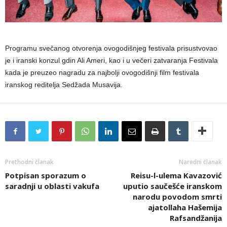
Programu svečanog otvorenja ovogodišnjeg festivala prisustvovao
je i iranski konzul gdin Ali Ameri, kao i u večeri zatvaranja Festivala
kada je preuzeo nagradu za najbolji ovogodišnji film festivala
iranskog reditelja Sedžada Musavija.
Prethodni članak
Naredni članak
Potpisan sporazum o
Reisu-l-ulema Kavazović
saradnji u oblasti vakufa
uputio saučešće iranskom
narodu povodom smrti
ajatollaha Hašemija
Rafsandžanija