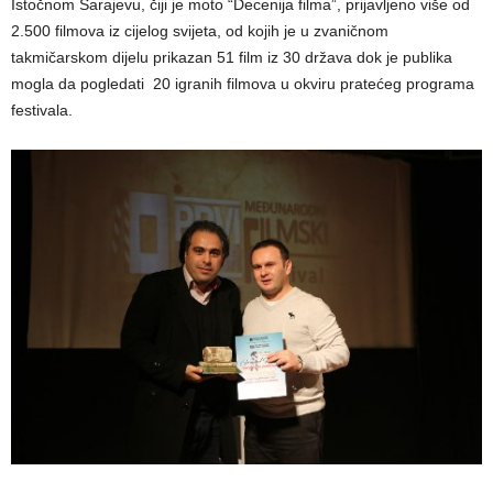
Istočnom Sarajevu, čiji je moto “Decenija filma”, prijavljeno više od
2.500 filmova iz cijelog svijeta, od kojih je u zvaničnom
takmičarskom dijelu prikazan 51 film iz 30 država dok je publika
mogla da pogledati 20 igranih filmova u okviru pratećeg programa
festivala.