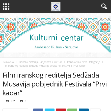
Naslovnica
Iranska historija, umjetnost i kultura
Iransko slikarstvo i fotografija
Film iranskog reditelja Sedžada Musavija pobjednik Festivala “Prvi kadar”
Film iranskog reditelja Sedžada
Musavija pobjednik Festivala “Prvi
kadar”
102
0