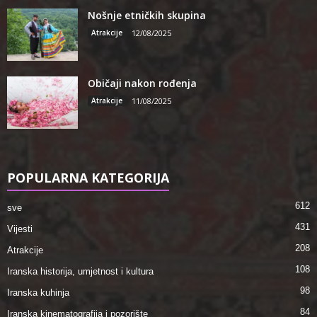
Nošnje etničkih skupina
Atrakcije
12/08/2025
Običaji nakon rođenja
Atrakcije
11/08/2025
POPULARNA KATEGORIJA
612
sve
431
Vijesti
208
Atrakcije
108
Iranska historija, umjetnost i kultura
98
Iranska kuhinja
84
Iranska kinematografija i pozorište