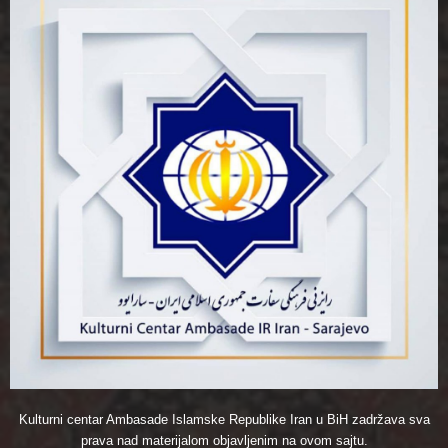
Kulturni centar Ambasade Islamske Republike Iran u BiH zadržava sva
prava nad materijalom objavljenim na ovom sajtu.