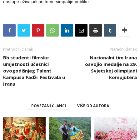
nastupe uživajući pri tome simpatije publike.
Prethodni članak
Naredni članak
Bh.studenti filmske
Nacionalni tim Irana
umjetnosti učesnici
osvojio medalje na 29.
ovogodišnjeg Talent
Svjetskoj olimpijadi
kampusa Fadžr Festivala u
kompjutera
Iranu
POVEZANI ČLANCI
VIŠE OD AUTORA