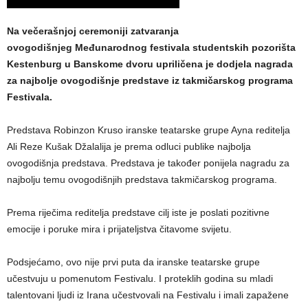
Na večerašnjoj ceremoniji zatvaranja
ovogodišnjeg Međunarodnog festivala studentskih pozorišta
Kestenburg u Banskome dvoru upriličena je dodjela nagrada
za najbolje ovogodišnje predstave iz takmičarskog programa
Festivala.
Predstava Robinzon Kruso iranske teatarske grupe Ayna reditelja
Ali Reze Kušak Džalalija je prema odluci publike najbolja
ovogodišnja predstava. Predstava je također ponijela nagradu za
najbolju temu ovogodišnjih predstava takmičarskog programa.
Prema riječima reditelja predstave cilj iste je poslati pozitivne
emocije i poruke mira i prijateljstva čitavome svijetu.
Podsjećamo, ovo nije prvi puta da iranske teatarske grupe
učestvuju u pomenutom Festivalu. I proteklih godina su mladi
talentovani ljudi iz Irana učestvovali na Festivalu i imali zapažene