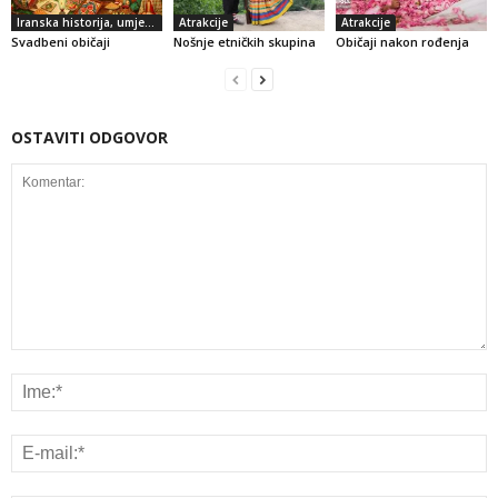
Iranska historija, umjetnost i kultura
Atrakcije
Atrakcije
Svadbeni običaji
Nošnje etničkih skupina
Običaji nakon rođenja
OSTAVITI ODGOVOR