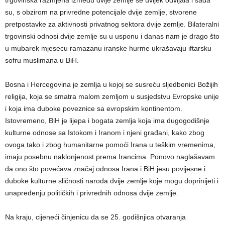
trgovinska razmjena između dvije zemlje se uvijek odvijala i sada
su, s obzirom na privredne potencijale dvije zemlje, stvorene
pretpostavke za aktivnosti privatnog sektora dvije zemlje. Bilateralni
trgovinski odnosi dvije zemlje su u usponu i danas nam je drago što
u mubarek mjesecu ramazanu iranske hurme ukrašavaju iftarsku
sofru muslimana u BiH.
Bosna i Hercegovina je zemlja u kojoj se susreću sljedbenici Božijih
religija, koja se smatra malom zemljom u susjedstvu Evropske unije
i koja ima duboke poveznice sa evropskim kontinentom.
Istovremeno, BiH je lijepa i bogata zemlja koja ima dugogodišnje
kulturne odnose sa Istokom i Iranom i njeni građani, kako zbog
ovoga tako i zbog humanitarne pomoći Irana u teškim vremenima,
imaju posebnu naklonjenost prema Irancima. Ponovo naglašavam
da ono što povećava značaj odnosa Irana i BiH jesu povijesne i
duboke kulturne sličnosti naroda dvije zemlje koje mogu doprinijeti i
unapređenju političkih i privrednih odnosa dvije zemlje.
Na kraju, cijeneći činjenicu da se 25. godišnjica otvaranja