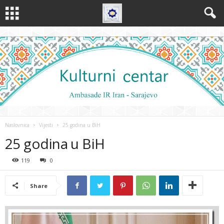
Naslovnica
Vijesti
25 godina u BiH
25 godina u BiH
119
0
Share