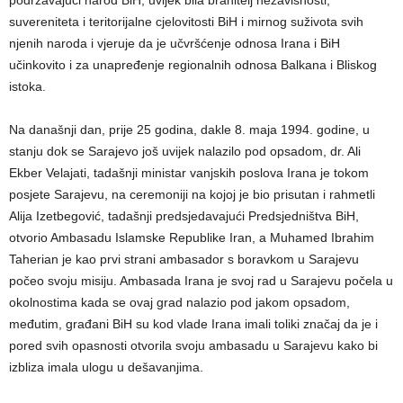
podržavajući narod BiH, uvijek bila branitelj nezavisnosti,
suvereniteta i teritorijalne cjelovitosti BiH i mirnog suživota svih
njenih naroda i vjeruje da je učvršćenje odnosa Irana i BiH
učinkovito i za unapređenje regionalnih odnosa Balkana i Bliskog
istoka.
Na današnji dan, prije 25 godina, dakle 8. maja 1994. godine, u
stanju dok se Sarajevo još uvijek nalazilo pod opsadom, dr. Ali
Ekber Velajati, tadašnji ministar vanjskih poslova Irana je tokom
posjete Sarajevu, na ceremoniji na kojoj je bio prisutan i rahmetli
Alija Izetbegović, tadašnji predsjedavajući Predsjedništva BiH,
otvorio Ambasadu Islamske Republike Iran, a Muhamed Ibrahim
Taherian je kao prvi strani ambasador s boravkom u Sarajevu
počeo svoju misiju. Ambasada Irana je svoj rad u Sarajevu počela u
okolnostima kada se ovaj grad nalazio pod jakom opsadom,
međutim, građani BiH su kod vlade Irana imali toliki značaj da je i
pored svih opasnosti otvorila svoju ambasadu u Sarajevu kako bi
izbliza imala ulogu u dešavanjima.