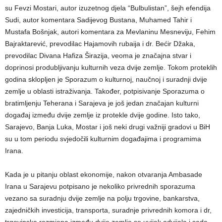
su Fevzi Mostari, autor izuzetnog djela “Bulbulistan”, šejh efendija
Sudi, autor komentara Sadijevog Bustana, Muhamed Tahir i
Mustafa Bošnjak, autori komentara za Mevlaninu Mesneviju, Fehim
Bajraktarević, prevodilac Hajamovih rubaija i dr. Bećir Džaka,
prevodilac Divana Hafiza Širazija, veoma je značajna stvar i
doprinosi produbljivanju kulturnih veza dvije zemlje. Tokom proteklih
godina sklopljen je Sporazum o kulturnoj, naučnoj i suradnji dvije
zemlje u oblasti istraživanja. Također, potpisivanje Sporazuma o
bratimljenju Teherana i Sarajeva je još jedan značajan kulturni
događaj između dvije zemlje iz protekle dvije godine. Isto tako,
Sarajevo, Banja Luka, Mostar i još neki drugi važniji gradovi u BiH
su u tom periodu svjedočili kulturnim događajima i programima
Irana.
Kada je u pitanju oblast ekonomije, nakon otvaranja Ambasade
Irana u Sarajevu potpisano je nekoliko privrednih sporazuma
vezano sa suradnju dvije zemlje na polju trgovine, bankarstva,
zajedničkih investicija, transporta, suradnje privrednih komora i dr,