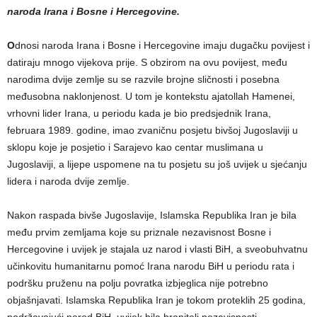
naroda Irana i Bosne i Hercegovine.
O
dnosi naroda Irana i Bosne i Hercegovine imaju dugačku povijest i
datiraju mnogo vijekova prije. S obzirom na ovu povijest, među
narodima dvije zemlje su se razvile brojne sličnosti i posebna
međusobna naklonjenost. U tom je kontekstu ajatollah Hamenei,
vrhovni lider Irana, u periodu kada je bio predsjednik Irana,
februara 1989. godine, imao zvaničnu posjetu bivšoj Jugoslaviji u
sklopu koje je posjetio i Sarajevo kao centar muslimana u
Jugoslaviji, a lijepe uspomene na tu posjetu su još uvijek u sjećanju
lidera i naroda dvije zemlje.
Nakon raspada bivše Jugoslavije, Islamska Republika Iran je bila
među prvim zemljama koje su priznale nezavisnost Bosne i
Hercegovine i uvijek je stajala uz narod i vlasti BiH, a sveobuhvatnu
učinkovitu humanitarnu pomoć Irana narodu BiH u periodu rata i
podršku pruženu na polju povratka izbjeglica nije potrebno
objašnjavati. Islamska Republika Iran je tokom proteklih 25 godina,