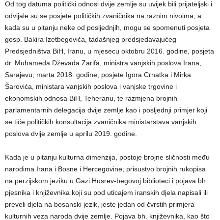
Od tog datuma politički odnosi dvije zemlje su uvijek bili prijateljski i
odvijale su se posjete političkih zvaničnika na raznim nivoima, a
kada su u pitanju neke od posljednjih, mogu se spomenuti posjeta
gosp. Bakira Izetbegovića, tadašnjeg predsjedavajućeg
Predsjedništva BiH, Iranu, u mjesecu oktobru 2016. godine, posjeta
dr. Muhameda Dževada Zarifa, ministra vanjskih poslova Irana,
Sarajevu, marta 2018. godine, posjete Igora Crnatka i Mirka
Šarovića, ministara vanjskih poslova i vanjske trgovine i
ekonomskih odnosa BiH, Teheranu, te razmjena brojnih
parlamentarnih delegacija dvije zemlje kao i posljednji primjer koji
se tiče političkih konsultacija zvaničnika ministarstava vanjskih
poslova dvije zemlje u aprilu 2019. godine.
Kada je u pitanju kulturna dimenzija, postoje brojne sličnosti među
narodima Irana i Bosne i Hercegovine; prisustvo brojnih rukopisa
na perzijskom jeziku u Gazi Husrev-begovoj biblioteci i pojava bh.
pjesnika i književnika koji su pod uticajem iranskih djela napisali ili
preveli djela na bosanski jezik, jeste jedan od čvrstih primjera
kulturnih veza naroda dvije zemlje. Pojava bh. književnika, kao što